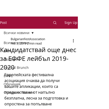
Post
Sign Up
Всички новини
BulgarianFestAssociation
Всички новини
Feb 5, 2019
2 min read
Кандидатствай още днес
БФА
за ЕФФЕ лейбъл 2019-
Позиции
2020
Festival Brunch
Европейската фестивална 
ЕФФЕ
асоциация очаква да получи 
Обучения
вашите апликации, които са 
предшествани от напълно 
Отворени покани
безплатна, лесна за подготовка и 
опростена за попълване 