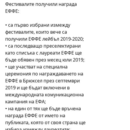
Фестивалите получили награда 
ЕФФЕ:
• са първо избрани измежду 
фестивалите, които вече са 
получили ЕФФЕ лейбъл 2019-2020;
• са последващо преселектирани 
като списъка с лауреати ЕФФЕ ще 
бъде обявен през месец юли 2019;
• ще участват на специална 
церемония по награждаването на 
ЕФФЕ в Брюксел през септември 
2019 и ще бъдат включени в 
международната комуникационна 
кампания на ЕФА;
• на един от тях ще бъде връчена 
награда ЕФФЕ от името на 
публиката, която от своя страна ще 
избира измежду лауреатите;