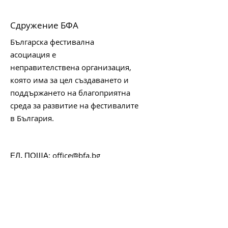
Сдружение БФА
Българска фестивална
асоциация е
неправителствена организация,
която има за цел създаването и
поддържането на благоприятна
среда за развитие на фестивалите
в България.
:
office@bfa.bg
ЕЛ. ПОЩА
БУЛСТАТ:
176405283
Започни да получаваш