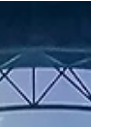
подкрепа на Община Варна чрез фонд
„Култура“. Срещата е естествено
продължение на националната
конференция на БФА „Фестивалът и
градът“, проведена през 2025 г. в София.
Стремежът на Асоциацията е форумът
да се утвърди като ежегодна платформа,
която се провежда в различни градове
на България, насърчавайки обмена на
опит между фестивалните ор