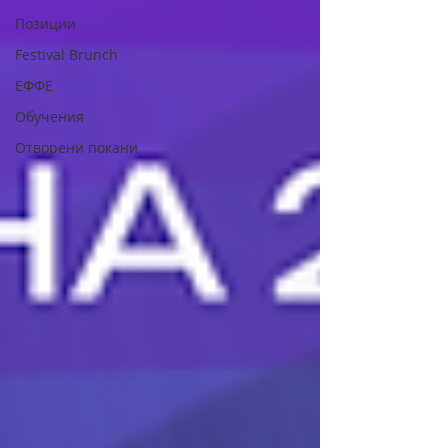
Позиции
Festival Brunch
ЕФФЕ
Обучения
Отворени покани