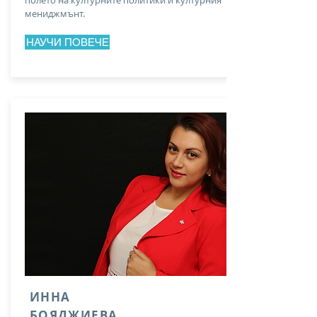
полето на културните политики и културния
мениджмънт.
НАУЧИ ПОВЕЧЕ
ИННА
БОЯДЖИЕВА