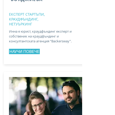
ЕКСПЕРТ СТАРТЪПИ,
КРАУДФЪНДИНГ,
НЕТУЪРКИНГ
Инна е юрист, краудфъндинг експерт и
собственик на краудфъндинг и
консултантската агенция “Backersway”.
НАУЧИ ПОВЕЧЕ