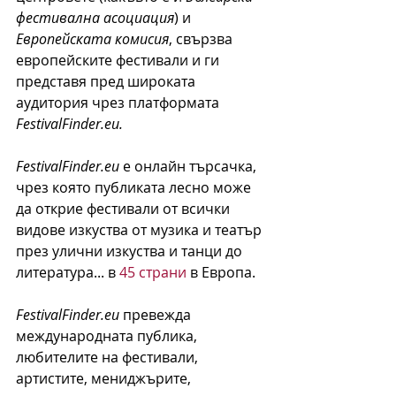
фестивална асоциация
) и 
Европейската комисия
, свързва 
европейските фестивали и ги 
представя пред широката 
аудитория чрез платформата
FestivalFinder.eu.
FestivalFinder.eu
 е онлайн търсачка, 
чрез която публиката лесно може 
да открие фестивали от всички 
видове изкуства от музика и театър 
през улични изкуства и танци до 
литература... в 
45 страни
 в Европа.
FestivalFinder.eu
 превежда 
международната публика, 
любителите на фестивали, 
артистите, мениджърите, 