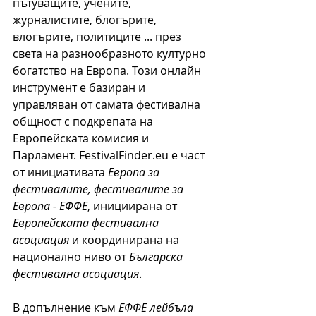
пътуващите, учените, 
журналистите, блогърите, 
влогърите, политиците ... през 
света на разнообразното културно 
богатство на Европа. Този онлайн 
инструмент е базиран и 
управляван от самата фестивална 
общност с подкрепата на 
Европейската комисия и 
Парламент. FestivalFinder.eu е част 
от инициативата 
Европа за 
фестивалите, фестивалите за 
Европа - ЕФФЕ
, инициирана от 
Европейската фестивална 
асоциация
 и координирана на 
национално ниво от 
Българска 
фестивална асоциация
.
В допълнение към 
ЕФФЕ лейбъла 