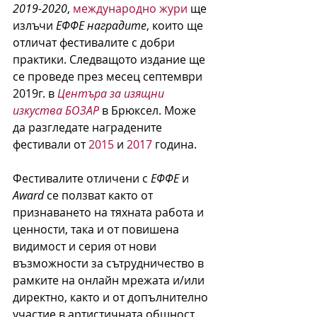
2019-2020
, 
международно жури
 ще 
излъчи 
ЕФФЕ наградите
, които ще 
отличат фестивалите с добри 
практики. Следващото издание ще 
се проведе през месец септември 
2019г. в 
Центъра за изящни 
изкуства БОЗАР
в Брюксел. Може 
да разгледате наградените 
фестивали от 
2015
 и 
2017
 година.
Фестивалите отличени с 
ЕФФЕ 
и 
Award 
се ползват както от 
признаването на тяхната работа и 
ценности, така и от повишена 
видимост и серия от нови 
възможности за сътрудничество в 
рамките на онлайн мрежата и/или 
директно, както и от допълнително 
участие в артистичната общност.