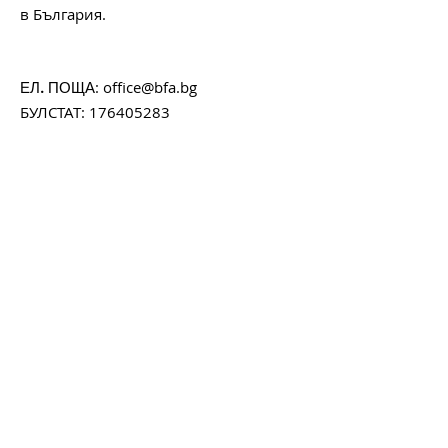
в България.
:
office@bfa.bg
ЕЛ. ПОЩА
БУЛСТАТ:
176405283
Започни да получаваш
месечния ни бюлетин с
любопитни факти, интересни
случки и актуална
информация за любимите ти
фестивали.