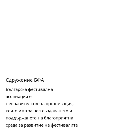
в есенна Варн
Сдружение БФА
Българска фестивална
асоциация е
неправителствена организация,
която има за цел създаването и
поддържането на благоприятна
среда за развитие на фестивалите