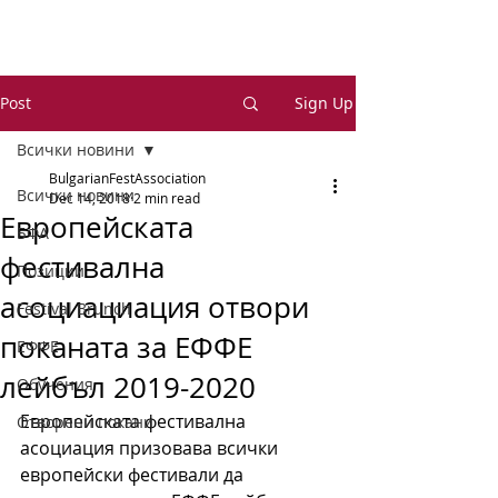
Post
Sign Up
Всички новини
BulgarianFestAssociation
Всички новини
Dec 14, 2018
2 min read
Европейската
БФА
фестивална
Позиции
асоциациация отвори
Festival Brunch
поканата за ЕФФЕ
ЕФФЕ
лейбъл 2019-2020
Обучения
Европейската фестивална 
Отворени покани
асоциация призовава всички 
европейски фестивали да 