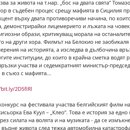
зва за живота на т.нар. „бос на двата свята“ Томазо
р в съдебен процес срещу мафията в Сицилия пре
кцент върху двата противоречиви начина, по които 
, демонстрирайки лицемерието и лъжата на човек,
игиозни образи, критикуващ морала на останалите,
о на други хора. Филмът на Белокио не заобикаля
ерения на историята, а изследва в дълбочина връ
угите институции, до които в крайна сметка водят 
 връзки участва и седемкратният министър-предсе
 в съюз с мафията...
/bit.ly/2D5fiRl
онкурс на фестивала участва белгийският филм на
сьорка Ева Куул – „Клео“. Това е история за едно
чрез силата на волята и на музиката - да се измъкне
и върне живота след тежка автомобилна катастрофа