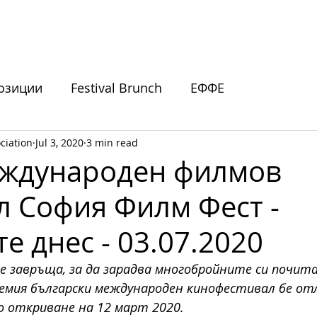
ИВАЛИ
ПОДКРЕПЕТЕ НИ
НОВИНИ
СЪБИТИЯ
озиции
Festival Brunch
ЕФФЕ
ciation
Jul 3, 2020
3 min read
покани
еждународен филмов
л София Филм Фест -
е днес - 03.07.2020
е завръща, за да зарадва многобройните си почит
лемия български международен кинофестивал бе от
 откриване на 12 март 2020. 