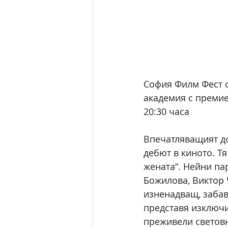
София Филм Фест с
академия с премие
20:30 часа
Впечатляващият д
дебют в киното. Тя
жената“. Нейни па
Божилова, Виктор 
изненадващ, забав
представя изключи
преживели световн