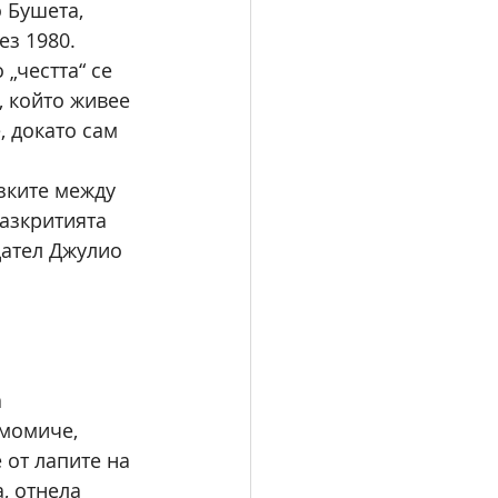
 Бушета, 
з 1980. 
„честта“ се 
 който живее 
 докато сам 
 
зките между 
разкритията 
дател Джулио 
 
 момиче, 
 от лапите на 
, отнела 