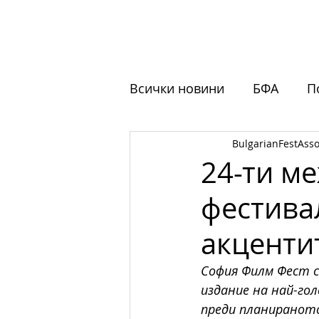
НАЧАЛО
ЗА НАС
ФЕСТ
Всички новини
БФА
П
BulgarianFestAsso
Обучения
Отворени 
24-ти м
фестива
акцентит
София Филм Фест с
издание на най-го
преди планираното