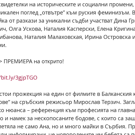
 свидетелки на историческите и социални промени,
никален поглед „отвътре” към руския феминизъм. В
ка от разкази за уникални съдби участват Дина Гр
ич, Олга Ускова, Наталия Касперски, Елена Кригин
ибанова, Наталия Малаховская, Ирина Островска и
ми.
> ПРЕМИЕРА на открито!
/bit.ly/3gjpTGO
дстои прожекция на един от филмите в Балканския 
ове“ на сръбския режисьор Мирослав Терзич. Загл
о нюанса – референция към професията на главна
о и намек за нескопосаните бодове, с които са за
летяла не само Ана, но и много майки в Сърбия. П
или информирани, че новородените им бебета са 