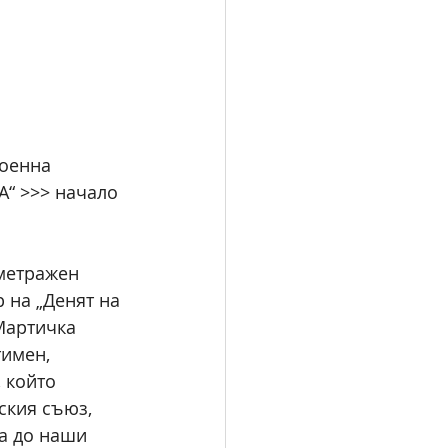
оенна 
“ >>> начало 
метражен 
 на „Денят на 
Мартичка 
имен, 
 който 
ския съюз, 
а до наши 