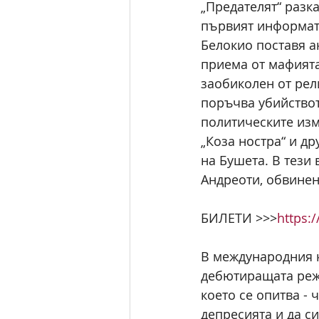
„Предателят“ разка
първият информато
Белокио поставя а
приема от мафията
заобиколен от рел
поръчва убийствот
политическите изм
„Коза ностра“ и др
на Бушета. В тези
Андреоти, обвинен
БИЛЕТИ >>>
https:/
В международния к
дебютиращата режи
което се опитва - 
депресията и да с