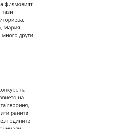
 а филмовият 
 тази 
игориева, 
а, Мария 
 много други 
конкурс на 
авието на 
та героиня, 
шити раните 
рез годините 
починали 