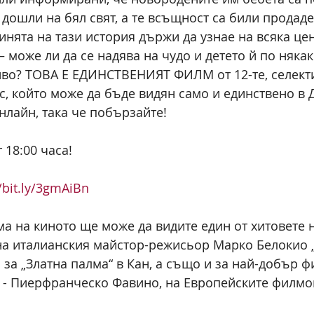
 дошли на бял свят, а те всъщност са били продаде
нята на тази история държи да узнае на всяка цен
– може ли да се надява на чудо и детето й по някак
иво? ТОВА Е ЕДИНСТВЕНИЯТ ФИЛМ от 12-те, селект
с, който може да бъде видян само и единствено в 
нлайн, така че побързайте! 
 18:00 часа!
//bit.ly/3gmAiBn
ма на киното ще може да видите един от хитовете н
а италианския майстор-режисьор Марко Белокио „
за „Златна палма“ в Кан, а също и за най-добър ф
 - Пиерфранческо Фавино, на Европейските филмо