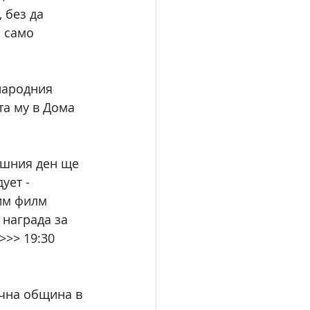
 без да 
 само 
народния 
а му в Дома 
ешния ден ще 
ует - 
им филм 
 награда за 
>> 19:30 
чна община в 