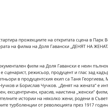
тартира прожекциите на откритата сцена в Парк В
рата на филма на Доля Гавански „ДЕНЯТ НА ЖЕНАТА
окументален филм на Доля Гавански е неин пълно
 е сценарист, режисьор, продуцент и глас зад кадър
ртньори в продуцентския екип са Таня Георгиева, 
Чучков и Борислав Чучков. „Денят на жената“ е инт
ен, ексцентричен, красив, наистина „женски“ филм,
телните истории на няколко жени, родени в Съвет
ите турболенции от революцията през 1917 годин