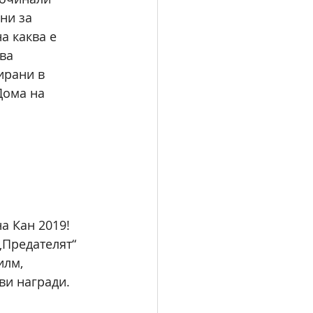
ни за 
а каква е 
ва 
ирани в 
Дома на 
а Кан 2019! 
Предателят“ 
илм, 
ви награди.