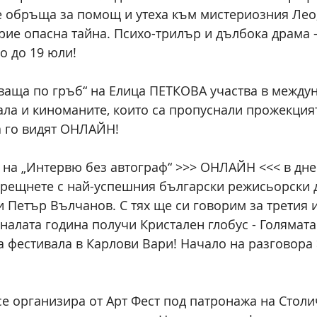
се обръща за помощ и утеха към мистериозния Лео,
крие опасна тайна. Психо-трилър и дълбока драма -
о до 19 юли!
ваща по гръб“ на Елица ПЕТКОВА участва в между
ала и киноманите, които са пропуснали прожекцият
а го видят ОНЛАЙН!
 на „Интервю без автограф“ >>> ОНЛАЙН <<< в дн
срещнете с най-успешния български режисьорски д
и Петър Вълчанов. С тях ще си говорим за третия 
налата година получи Кристален глобус - Голямата
 фестивала в Карлови Вари! Начало на разговора >
е организира от Арт Фест под патронажа на Столи