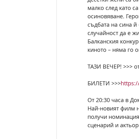
малко след като са
осиновяване. Герои
съдбата на сина й 
случайност да е ж
Балканския конкур
киното – няма го о
ТАЗИ ВЕЧЕР! >>> от
БИЛЕТИ >>>
https:
От 20:30 часа в До
Най-новият филм н
получи номинация 
сценарий и актьор