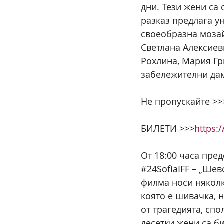
дни. Тези жени са
разказ предлага у
своеобразна мозай
Светлана Алексиев
Рохлина, Мария Гр
забележителни да
Не пропускайте >>
БИЛЕТИ >>>
https:/
От 18:00 часа пре
#24SofiaIFF
 – „Шев
филма носи няколк
която е шивачка, н
от трагедията, спо
десетки жени са б