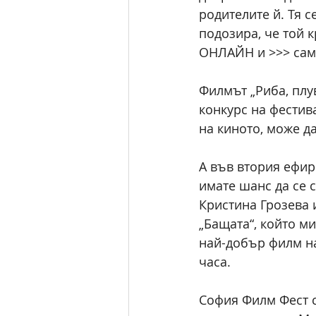
родителите й. Тя 
подозира, че той 
ОНЛАЙН и >>> сам
Филмът „Риба, плу
конкурс на фестив
на киното, може д
А във втория ефир
имате шанс да се 
Кристина Грозева 
„Бащата“, който ми
най-добър филм на
часа. 
София Филм Фест с