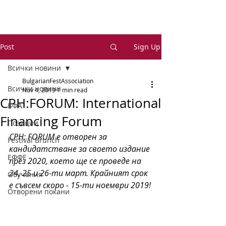
Post
Sign Up
Всички новини
BulgarianFestAssociation
Всички новини
Nov 4, 2019
1 min read
CPH:FORUM: International
БФА
Financing Forum
Позиции
CPH: FORUM е отворен за 
Festival Brunch
кандидатстване за своето издание 
ЕФФЕ
през 2020, което ще се проведе на 
24, 25 и 26-ти март. Крайният срок 
Обучения
е съвсем скоро - 15-ти ноември 2019!
Отворени покани