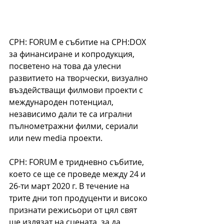
CPH: FORUM е събитие на CPH:DOX 
за финансиране и копродукция, 
посветено на това да улесни 
развитието на творчески, визуално 
въздействащи филмови проекти с 
международен потенциал, 
независимо дали те са игрални 
пълнoметражни филми, сериали 
или new media проекти.
CPH: FORUM е тридневно събитие, 
което се ще се проведе между 24 и 
26-ти март 2020 г. В течение на 
трите дни топ продуценти и високо 
признати режисьори от цял ​​свят 
ще излязат на сцената, за да 