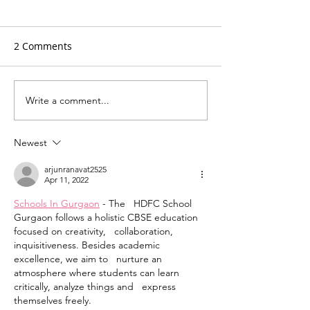
2 Comments
Write a comment...
ММФ “Варненско лято”:
Сцена на веков
Годишно състезание на
14 август: 'Атила
"Фонд Цигулките на
Опера в пролог
Newest
проф. Минчев" 2020
действия от Д
Верди
arjunranavat2525
Apr 11, 2022
Schools In Gurgaon
 - The   HDFC School 
Gurgaon follows a holistic CBSE education 
focused on creativity,   collaboration, 
inquisitiveness. Besides academic 
excellence, we aim to   nurture an 
atmosphere where students can learn 
critically, analyze things and   express 
themselves freely. 