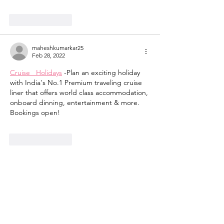
Like
Reply
maheshkumarkar25
Feb 28, 2022
Cruise   Holidays
 -Plan an exciting holiday 
with India's No.1 Premium traveling cruise 
liner that offers world class accommodation, 
onboard dinning, entertainment & more. 
Bookings open!
Like
Reply