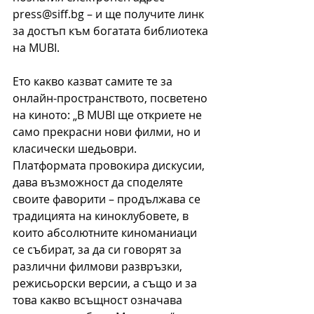
press@siff.bg – и ще получите линк 
за достъп към богатата библиотека 
на MUBI.
Ето какво казват самите те за 
онлайн-пространството, посветено 
на киното: „В MUBI ще откриете не 
само прекрасни нови филми, но и 
класически шедьоври. 
Платформата провокира дискусии, 
дава възможност да споделяте 
своите фаворити – продължава се 
традицията на киноклубовете, в 
които абсолютните киноманиаци 
се събират, за да си говорят за 
различни филмови развръзки, 
режисьорски версии, а също и за 
това какво всъщност означава 