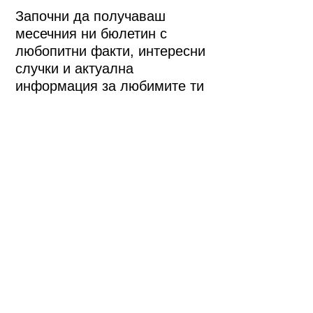
Започни да получаваш
месечния ни бюлетин с
любопитни факти, интересни
случки и актуална
информация за любимите ти
фестивали.
Да, моля!
Бързи връзки
ЗА НАС