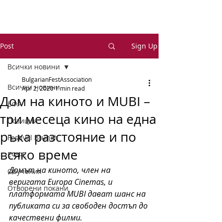
Post
Sign Up
Всички новини
BulgarianFestAssociation
Всички новини
Apr 2, 2020
1 min read
Дом на киното и MUBI –
БФА
три месеца кино на една
Позиции
ръка разстояние и по
Festival Brunch
всяко време
ЕФФЕ
Домът на киното, член на 
Обучения
веригата Europa Cinemas, и 
Отворени покани
платформата MUBI дават шанс на 
публиката си за свободен достъп до 
качествени филми.