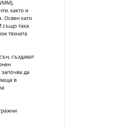
WMM), 
и, както и 
. Освен като 
M също така 
ом тяхната 
сън, създават 
онен 
 започва да 
ваща в 
на 
тражни 