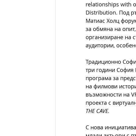
relationships with
Distribution. Под
Матиас Холц фору
за обмяна на опит
организиране на с
аудитории, особен
Традиционно София
три години София 
програма за предс
на филмови истори
възможности на VR
проекта с виртуал
THE CAVE.
С нова инициатива
млади актьори с п