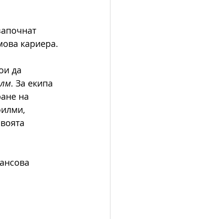
започнат 
мова кариера.
ои да 
илм
. За екипа 
ане на 
илми, 
воята 
ансова 