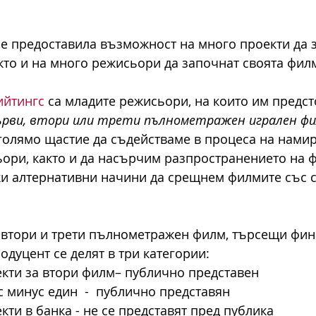
 е предоставила възможност на много проекти да 
кто и на много режисьори да започнат своята фил
ийтингс
 са младите режисьори, на които им предст
ърви, втори или трети пълнометражен игрален ф
голямо щастие да съдействаме в процеса на намир
ори, както и да насърчим разпространението на ф
и алтернативни начини да срещнем филмите със с
 втори и трети пълнометражен филм, търсещи фин
одуцент се делят в три категории:
кти за втори филм– публично представен 
 минус един  -  публично представян
ти в банка - не се представят пред публика