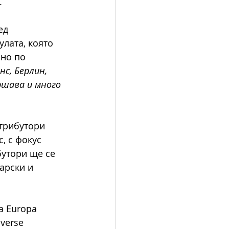
.
ед 
лата, която 
но по 
с, Берлин, 
ршава и много 
трибутори 
, с фокус 
утори ще се 
арски и 
а Europa 
verse 