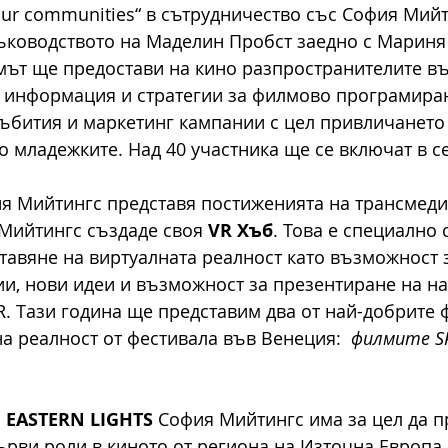
 our communities“ в сътрудничество със София Мийт
 ръководството на Маделин Пробст заедно с Мариня 
мът ще предостави на кино разпространителите в
, информация и стратегии за филмово програмиран
ъбития и маркетинг кампании с цел привличането 
о младежките. Над 40 участника ще се включат в с
 Мийтингс представя постиженията на трансмедия
Мийтингс създаде своя 
VR Хъб
. Това е специално 
тавяне на виртуалната реалност като възможност 
и, нови идеи и възможност за презентиране на на
. Тази година ще представим два от най-добрите 
на реалност от фестивала във Венеция:  
филмите SP
 
EASTERN LIGHTS 
София Мийтингс има за цел да п
ърви роли в киното от региона на Източна Европа.