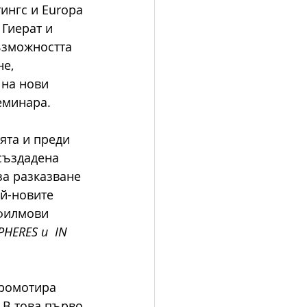
ингс и Europa 
Гиерат и 
ъзможността 
е, 
на нови 
еминара.
та и преди 
създадена 
за разказване 
й-новите 
филмови 
HERES и  IN 
ромотира 
 В това първо 