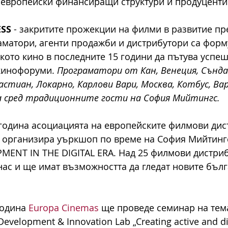
 европейски финансиращи структури и продуценти
SS
 - закритите прожекции на филми в развитие пр
матори, агенти продажби и дистрибутори са форму
кото кино в последните 15 години да пътува успеш
кинофоруми.
 Програматори от Кан, Венеция, Съндан
астиан, Локарно, Карлови Вари, Москва, Котбус, Ва
а сред традиционните гости на София Мийтингс.
година асоциацията на европейските филмови дис
 организира уъркшоп по време на София Мийтингс
ENT IN THE DIGITAL ERA. Над 25 филмови дистриб
ас и ще имат възможността да гледат новите бълг
година 
Europa Cinemas
 ще проведе семинар на тем
evelopment & Innovation Lab „Creating active and di