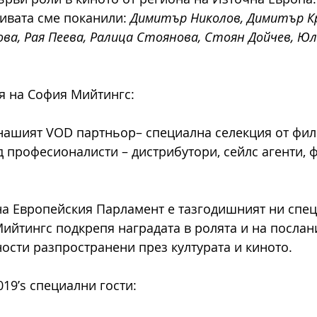
ивата сме поканили: 
Димитър Николов, Димитър Кр
а, Рая Пеева, Ралица Стоянова, Стоян Дойчев, Юл
 на София Мийтингс: 
 нашият VOD партньор– специална селекция от фил
 професионалисти – дистрибутори, сейлс агенти, 
на Европейския Парламент е тазгодишният ни спец
ийтингс подкрепя наградата в ролята и на послани
ости разпространени през културата и киното.  
19’s специални гости: