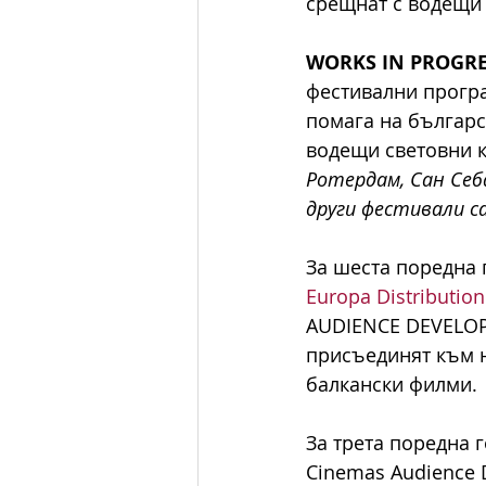
срещнат с водещи
WORKS IN PROGRE
фестивални програ
помага на българс
водещи световни 
Ротердам, Сан Себ
други фестивали с
За шеста поредна 
Europa Distribution
AUDIENCE DEVELOPM
присъединят към н
балкански филми.
За трета поредна 
Cinemas Audience D