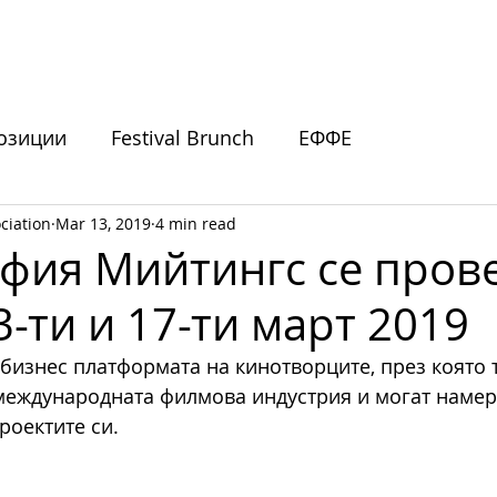
ИВАЛИ
ПОДКРЕПЕТЕ НИ
НОВИНИ
СЪБИТИЯ
озиции
Festival Brunch
ЕФФЕ
ciation
Mar 13, 2019
4 min read
покани
офия Мийтингс се пров
-ти и 17-ти март 2019
бизнес платформата на кинотворците, през която т
международната филмова индустрия и могат намер
роектите си. 