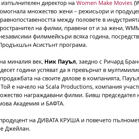
e изпълнителен директор на
 Women Make Movies
 (
омогнала множество жени – режисьори и продуцент
равнопоставеността между половете в индустрията
ространител на филми, правени от и за жени, WM
независими филммейкъри всяка година, посредств
Продъкшън Асистънт програма.
на миналия век, 
Ник Пауъл
, заедно с Ричард Бран
а десет години успяват да я превърнат в мултимили
 продажбата на своите дялове в компанията, Пауъл
Той е начело на Scala Productions, компания участ
ожество награждавани филми. Бивш председател 
мова Академия и БАФТА.
 продуцент на ДИВАТА КРУША и повечето пълноме
ге Джейлан.