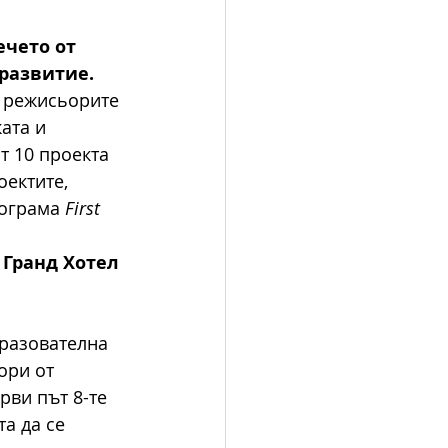
ечето от 
 развитие.
 режисьорите 
ата и 
т 10 проекта 
ектите, 
ограма 
First 
 Гранд Хотел 
бразователна 
ори от 
ви път 8-те 
а да се 