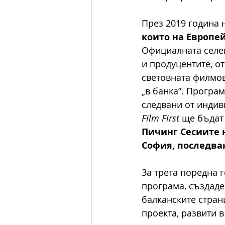
През 2019 година 
които на Европей
Официалната селек
и продуцентите, о
световната филмов
„в банка”. Програ
следвани от индив
Film First
 ще бъдат
Пичинг Сесиите н
София, последва
За трета поредна 
програма, създаде
балканските стран
проекта, развити 