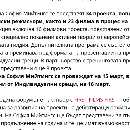
на София Мийтингс се представят 
34 проекта, пов
ски режисьори, както и 23 филма в процес на
ция включва 16 филмови проекта, представени от
т специално поканени активни творци от европейск
ата гилдия. Допълнителната програма се състои о
мата преминава под формата на презентации на про
идуални срещи. В партньорство с тренинговата пр
 представени още 8 проекта. 
а София Мийтингс се провеждат на 15 март, в
ни от Индивидуални срещи, на 16 март.
година форумът е партньор с
 FIRST FILMS FIRST
 – о
на за развитие на проекти на дебютиращи режись
и. На София Мийтингс ще бъдат представени за пър
в продължение на година и те ще имат възможностт