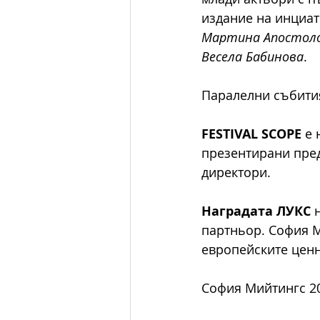
издание на инциат
Мартина Апостолов
Весела Бабинова
. 
Паралелни събития
FESTIVAL SCOPE
 е
презентирани пред
директори.  
Наградата ЛУКС 
партньор. София М
европейските ценн
София Мийтингс 20