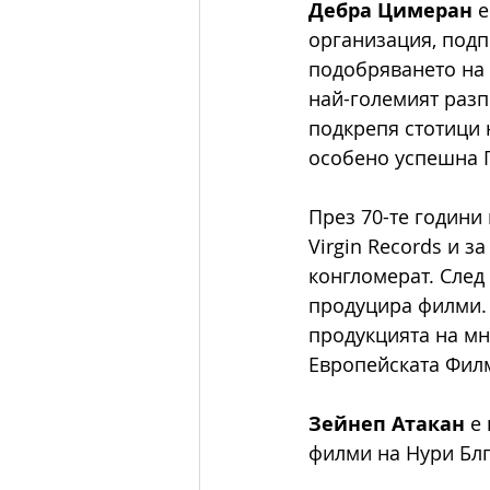
Дебра Цимеран
 
организация, подп
подобряването на 
най-големият разп
подкрепя стотици 
особено успешна 
През 70-те години 
Virgin Records и з
конгломерат. След
продуцира филми. 
продукцията на мн
Европейската Фил
Зейнеп Атакан
 е
филми на Нури Бл