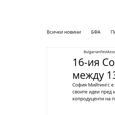
НАЧАЛО
ЗА НАС
ФЕСТ
Всички новини
БФА
П
BulgarianFestAsso
Обучения
Отворени 
16-ия С
между 13
София Мийтингс е 
своите идеи пред 
копродуценти на п