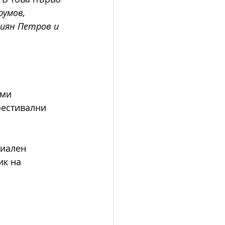
умов, 
иян Петров и 
ми 
фестивални 
иален 
к на 