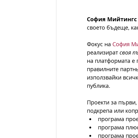
София Мийтингс
своето бъдеще, ка
Фокус на 
София М
реализират 
своя п
на платформата е 
правилните партнь
използвайки всичк
публика.
Проекти за първи,
подкрепа или копр
програма прое
програма плюс
програма проек