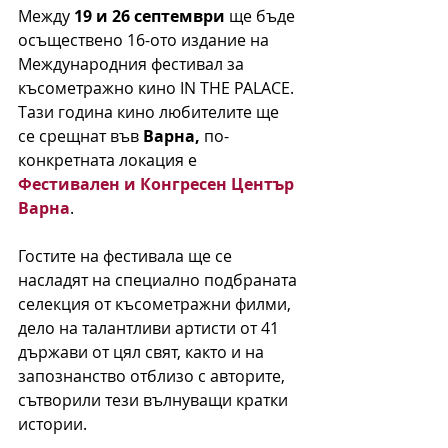
Между 
19 и 26 септември
 ще бъде 
осъществено 16-ото издание на 
Международния фестивал за 
късометражно кино IN THE PALACE. 
Тази година кино любителите ще 
се срещнат във 
Варна, 
по-
конкретната локация е 
Фестивален и Конгресен Център 
Варна
. 
Гостите на фестивала ще се 
насладят на специално подбраната 
селекция от късометражни филми, 
дело на талантливи артисти от 41 
държави от цял свят, както и на 
запознанство отблизо с авторите, 
сътворили тези вълнуващи кратки 
истории. 