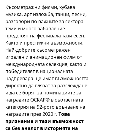
Късометражни филми, хубава 
музика, арт изложба, танци, песни, 
разговори по важните за сектора 
теми и много забавление 
предстоят на фестивала тази есен. 
Както и престижни възможности. 
Най-добрите късометражен 
игрален и анимационен филм от 
международната селекция, както и 
победителят в националната 
надпревара ще имат възможността 
директно да влязат за разглеждане 
и да се борят за номинациите за 
наградите ОСКАР® в съответната 
категория на 92-рото връчване на 
наградите през 2020 г. 
Tова 
признание и тази възможност 
са без аналог в историята на 