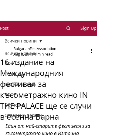
Post
Sign Up
Всички новини
BulgarianFestAssociation
Всички новини
Aug 8, 2019
1 min read
16 издание на
БФА
Международния
Позиции
фестивал за
Festival Brunch
късометражно кино IN
ЕФФЕ
THE PALACE ще се случи
Обучения
в есенна Варна
Отворени покани
Един от най-старите фестивали за 
късометражно кино в Източна 