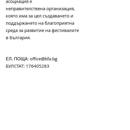
асоциация е
неправителствена организация,
която има за цел създаването и
поддържането на благоприятна
среда за развитие на фестивалите
в България.
:
office@bfa.bg
ЕЛ. ПОЩА
БУЛСТАТ:
176405283
Започни да получаваш
месечния ни бюлетин с
любопитни факти, интересни
случки и актуална
информация за любимите ти