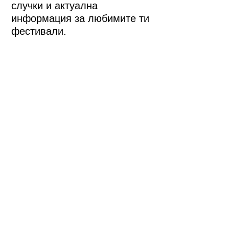
случки и актуална
информация за любимите ти
фестивали.
Да, моля!
Бързи връзки
ЗА НАС
ПОДКРЕПЕТЕ НИ
НОВИНИ
СЪБИТИЯ