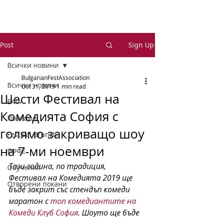
Post
Sign Up
Всички новини
BulgarianFestAssociation
Всички новини
Oct 31, 2019
1 min read
Шести Фестивал на
БФА
Комедията София с
Позиции
голямо закриващо шоу
Festival Brunch
на 7-ми ноември
ЕФФЕ
Тази година, по традиция, 
Обучения
Фестивал на Комедията 2019 ще 
Отворени покани
бъде закрит със стендъп комеди 
маратон с 
топ комедиантите на 
Комеди Клуб София
. Шоуто ще бъде 