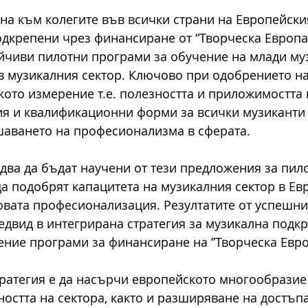
ана към колегите във всички страни на Европейски
одкрепени чрез финансиране от “Творческа Европа”
йчиви пилотни програми за обучение на млади муз
 музикалния сектор. Ключово при одобрението на
ото измерение т.е. полезността и приложимостта 
я и квалификационни форми за всички музиканти 
шаването на професионализма в сферата.
едва да бъдат научени от тези предложения за пил
да подобрят капацитета на музикалния сектор в Евр
овата професионализация. Резултатите от успешни
едвид в интегрирана стратегия за музикална подкр
ние програми за финансиране на ”Творческа Евро
тратегия е да насърчи европейското многообразие 
остта на сектора, както и разширяване на достъпа