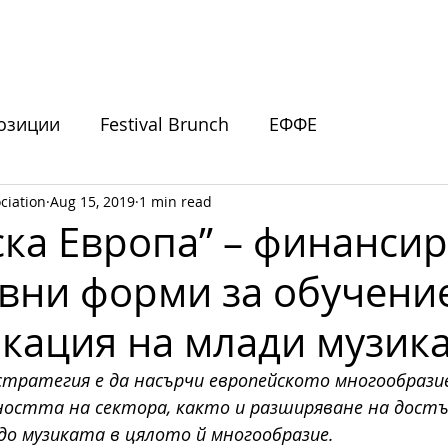
ИВАЛИ
ПОДКРЕПЕТЕ НИ
НОВИНИ
СЪБИТИЯ
озиции
Festival Brunch
ЕФФЕ
ciation
Aug 15, 2019
1 min read
покани
ска Европа” – финансир
вни форми за обучени
кация на млади музик
тратегия е да насърчи европейското многообрази
остта на сектора, както и разширяване на достъп
до музиката в цялото й многообразие. 