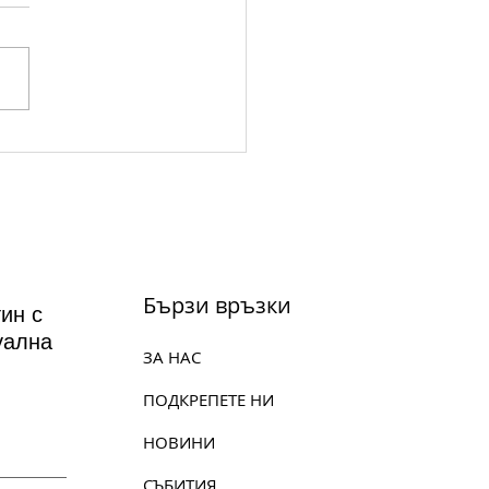
а на вековете на 14
ст: 'Атила' - Опера в
ог и три действия от
зепе Верди
Бързи връзки
ин с
уална
ЗА НАС
ПОДКРЕПЕТЕ НИ
НОВИНИ
СЪБИТИЯ