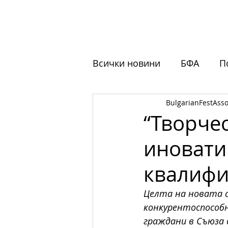
НАЧАЛО
ЗА НАС
ФЕСТ
Всички новини
БФА
П
BulgarianFestAsso
Обучения
Отворени 
“Творче
иновати
квалифи
Целта на новата с
конкурентоспособн
граждани в Съюза 