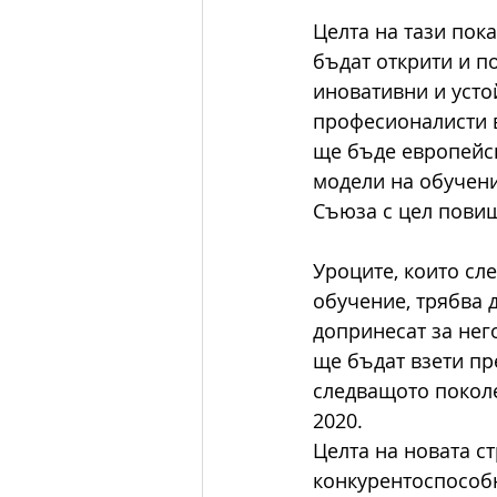
Целта на тази пок
бъдат открити и п
иновативни и усто
професионалисти в
ще бъде европейск
модели на обучени
Съюза с цел пови
Уроците, които сл
обучение, трябва 
допринесат за нег
ще бъдат взети пр
следващото поколе
2020. 
Целта на новата с
конкурентоспособн