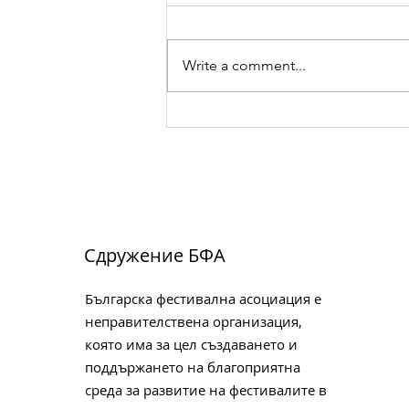
Write a comment...
Вълнуващ брой 2 на
Списание за танц
Сдружение БФА
Българска фестивална асоциация е
неправителствена организация,
която има за цел създаването и
поддържането на благоприятна
среда за развитие на фестивалите в