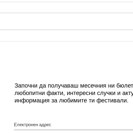
ММФ “Варненско лято”:
Сцен
Годишно състезание на
авгу
"Фонд Цигулките на проф.
прол
Минчев" 2020
Джу
Започни да получаваш месечния ни бюлет
любопитни факти, интересни случки и акт
информация за любимите ти фестивали.