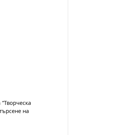
 “Творческа 
търсене на 