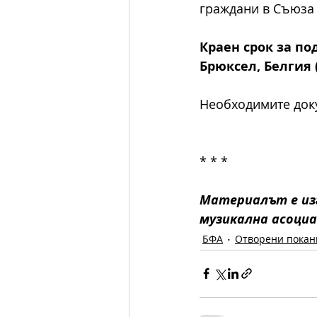
граждани в Съюза 
Краен срок за под
Брюксел, Белгия 
Необходимите доку
* * * 
Материалът е изг
музикална асоциа
БФА
Отворени покан