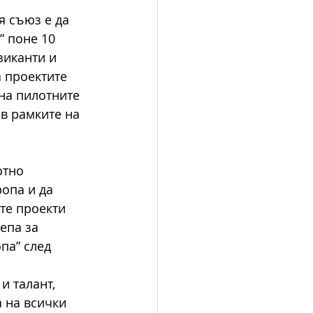
я съюз е да 
 поне 10 
иканти и 
 проектите 
на пилотните 
в рамките на 
отно 
опа и да 
те проекти 
епа за 
па” след 
и талант, 
 на всички 