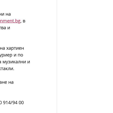
ни на 
nment.bg
, в 
ва и 
на хартиен 
уриер и по 
а музикални и 
ктакли.
ане на 
 914/94 00 