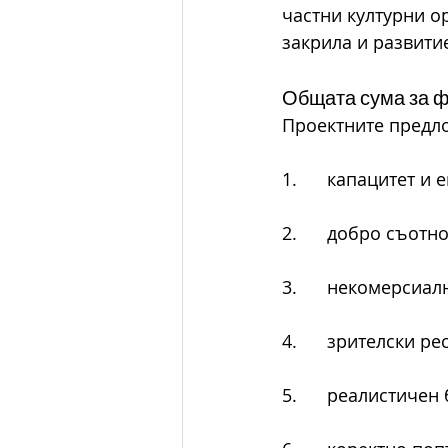
частни културни ор
закрила и развитие
Общата сума за ф
Проектните предло
1.      капацитет 
2.      добро съот
3.      некомерсиал
4.      зрителски р
5.      реалистичен