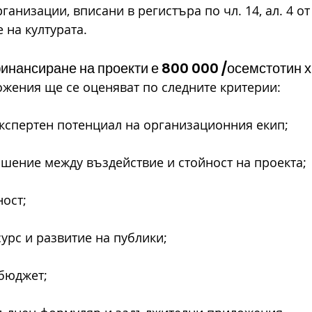
ганизации, вписани в регистъра по чл. 14, ал. 4 от
 на културата.
инансиране на проекти е 800 000 /осемстотин х
жения ще се оценяват по следните критерии:
и експертен потенциал на организационния екип;
ношение между въздействие и стойност на проекта;
ност;
есурс и развитие на публики;
 бюджет;