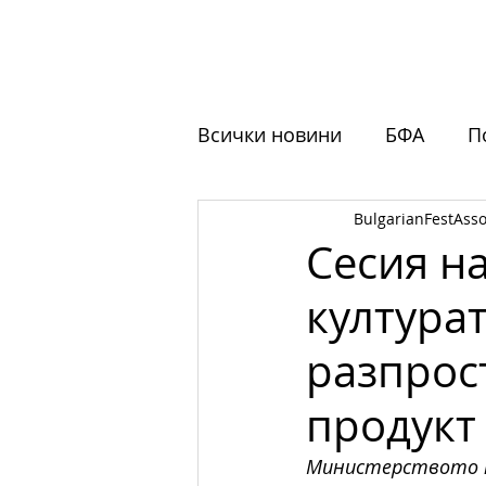
НАЧАЛО
ЗА НАС
ФЕСТ
Всички новини
БФА
П
BulgarianFestAsso
Обучения
Отворени 
Сесия н
културат
разпрос
продукт
Министерството н