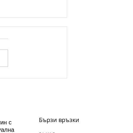
а на вековете на 14
ст: 'Атила' - Опера в
ог и три действия от
зепе Верди
Бързи връзки
ин с
уална