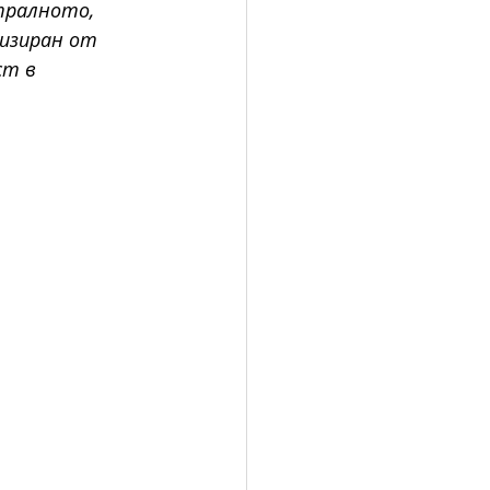
тралното, 
изиран от 
т в 