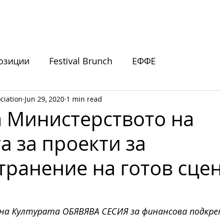
ИВАЛИ
ПОДКРЕПЕТЕ НИ
НОВИНИ
СЪБИТИЯ
озиции
Festival Brunch
ЕФФЕ
ciation
Jun 29, 2020
1 min read
покани
а Министерството на
а за проекти за
транение на готов сце
а Културата ОБЯВЯВА СЕСИЯ за финансова подкреп