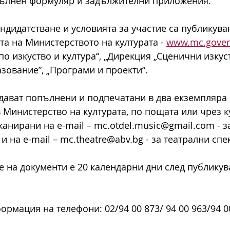
попълнен формуляр и задължителни приложения.
ндидатстване и условията за участие са публикува
та на Министерството на културата - 
www.mc.gover
о изкуство и култура“, „Дирекция „Сценични изкуст
зование”, „Програми и проекти“.
дават попълнени и подпечатани в два екземпляра 
в Министерство на културата, по пощата или чрез к
канирани на е-mail – mc.otdel.music@gmail.com - з
и на е-mail – mc.theatre@abv.bg - за театрални спе
е на документи е 20 календарни дни след публикув
рмация на телефони: 02/94 00 873/ 94 00 963/94 00