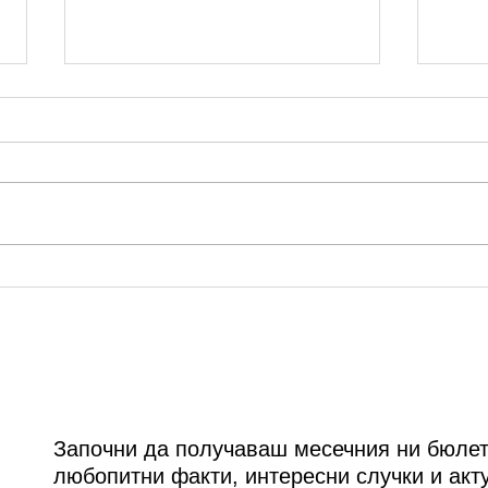
ММФ “Варненско лято”:
Сцен
Годишно състезание на
авгу
"Фонд Цигулките на проф.
прол
Минчев" 2020
Джу
Започни да получаваш месечния ни бюлет
любопитни факти, интересни случки и акт