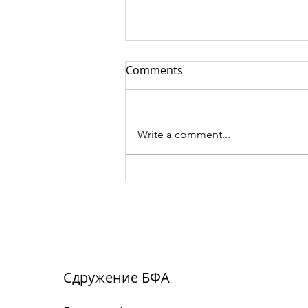
Comments
Write a comment...
Вълнуващ брой 2 на
Списание за танц
Сдружение БФА