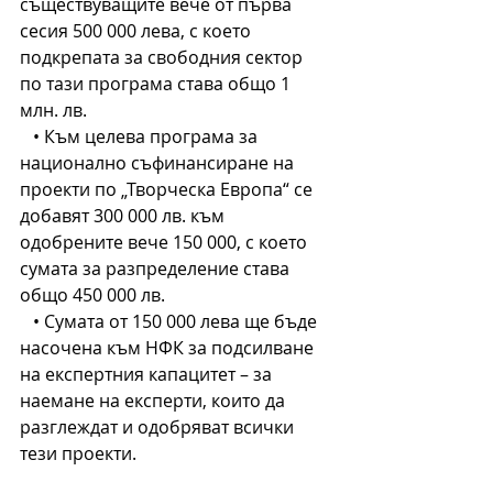
съществуващите вече от първа 
сесия 500 000 лева, с което 
подкрепата за свободния сектор 
по тази програма става общо 1 
млн. лв.
   • Към целева програма за 
национално съфинансиране на 
проекти по „Творческа Европа“ се 
добавят 300 000 лв. към 
одобрените вече 150 000, с което 
сумата за разпределение става 
общо 450 000 лв.
   • Сумата от 150 000 лева ще бъде 
насочена към НФК за подсилване 
на експертния капацитет – за 
наемане на експерти, които да 
разглеждат и одобряват всички 
тези проекти.