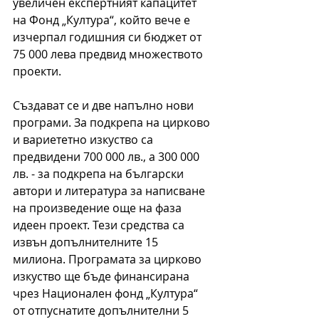
увеличен експертният капацитет 
на Фонд „Култура“, който вече е 
изчерпал годишния си бюджет от 
75 000 лева предвид множеството 
проекти.
Създават се и две напълно нови 
програми. За подкрепа на цирково 
и вариететно изкуство са 
предвидени 700 000 лв., а 300 000 
лв. - за подкрепа на български 
автори и литература за написване 
на произведение още на фаза 
идеен проект. Тези средства са 
извън допълнителните 15 
милиона. Програмата за цирково 
изкуство ще бъде финансирана 
чрез Национален фонд „Култура“ 
от отпуснатите допълнителни 5 