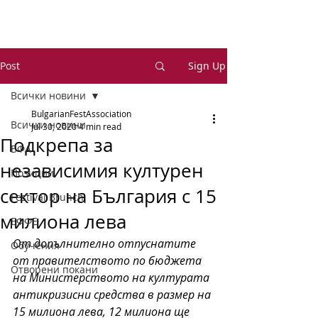
Post
Sign Up
Всички новини
BulgarianFestAssociation
Всички новини
Jul 30, 2020
4 min read
Подкрепа за
БФА
независимия културен
Позиции
сектор на България с 15
Festival Brunch
милиона лева
ЕФФЕ
От допълнително отпуснатите 
Обучения
от правителството по бюджета 
Отворени покани
на Министерството на културата 
антикризисни средства в размер на 
15 милиона лева, 12 милиона ще 