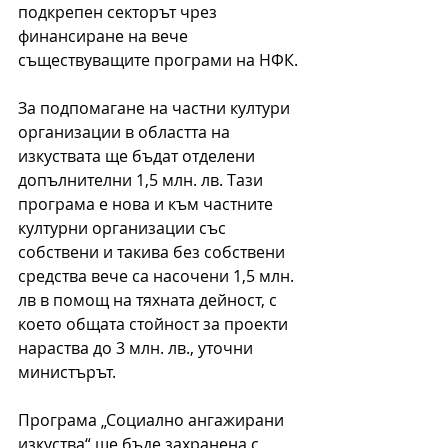
подкрепен секторът чрез 
финансиране на вече 
съществуващите програми на НФК.
За подпомагане на частни култури 
организации в областта на 
изкуствата ще бъдат отделени 
допълнителни 1,5 млн. лв. Тази 
програма е нова и към частните 
културни организации със 
собствени и такива без собствени 
средства вече са насочени 1,5 млн. 
лв в помощ на тяхната дейност, с 
което общата стойност за проекти 
нараства до 3 млн. лв., уточни 
министърът.
Програма „Социално ангажирани 
изкуства“ ще бъде захранена с 