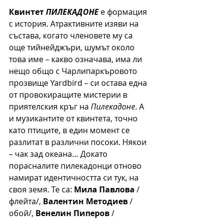
Квинтет 
ПИЛЕКАДОНЕ
е формация 
с история. Атрактивните изяви на 
състава, когато членовете му са 
още тийнейджъри, шумът около 
това име – какво означава, има ли 
нещо общо с Чарлипаркъровото 
прозвище Yardbird – си остава една 
от провокиращите мистерии в 
приятелския кръг на 
Пилекадоне
. А 
и музикантите от квинтета, точно 
като птиците, в един момент се 
разлитат в различни посоки. Някои 
– чак зад океана… Докато 
порасналите пилекадонци отново 
намират идентичността си тук, на 
своя земя. Те са: 
Мила Павлова
 /
флейта/, 
Валентин Методиев
 /
обой/, 
Венелин Пиперов
 /