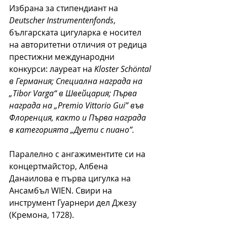
Избрана за стипендиант на 
Deutscher Instrumentenfonds
, 
българската цигуларка е носител 
на авторитетни отличия от редица 
престижни международни 
конкурси: лауреат на 
Kloster Schöntal 
в Германия; Специална награда на 
„Tibor Varga“ в Швейцария; Първа 
награда на „Premio Vittorio Gui” във 
Флоренция, както и Първа награда 
в категорията „Дуети с пиано”.
Паралелно с ангажиментите си на 
концертмайстор, Албена 
Данаилова е първа цигулка на 
Ансамбъл WIEN. Свири на 
инструмент Гуарнери дел Джезу 
(Кремона, 1728).