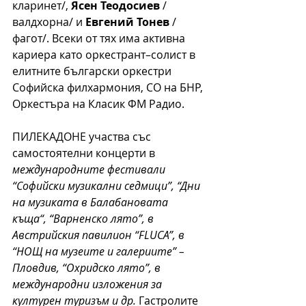
кларинет/, 
Ясен Теодосиев
 /
валдхорна/ и 
Евгений Тонев 
/
фагот/. Всеки от тях има активна 
кариера като оркестрант–солист в 
елитните български оркестри 
Софийска филхармония, СО на БНР, 
Оркестъра на Класик ФМ Радио. 
ПИЛЕКАДОНЕ участва със 
самостоятелни концерти в 
международните фестивали 
“Софийски музикални седмици”, “Дни 
на музиката в Балабановата 
къща“, “Варненско лято”, в 
Австрийския павилион “FLUCA”, в 
“НОЩ на музеите и галериите” – 
Пловдив, “Охридско лято”, в 
международни изложения за 
културен туризъм и др.
 Гастролите 