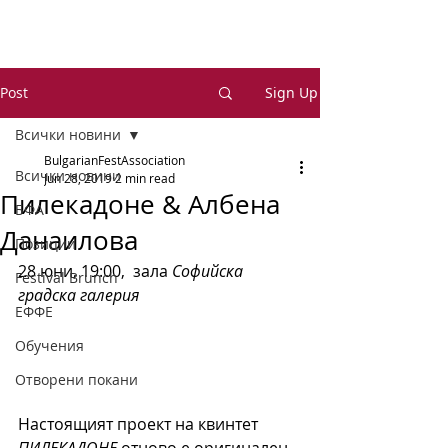
Post
Sign Up
Всички новини
BulgarianFestAssociation
Всички новини
Jun 28, 2019
2 min read
Пилекадоне & Албена
БФА
Данаилова
Позиции
28 юни, 19:00,  зала 
Софийска 
Festival Brunch
градска галерия
ЕФФЕ
Обучения
Отворени покани
Настоящият проект на квинтет 