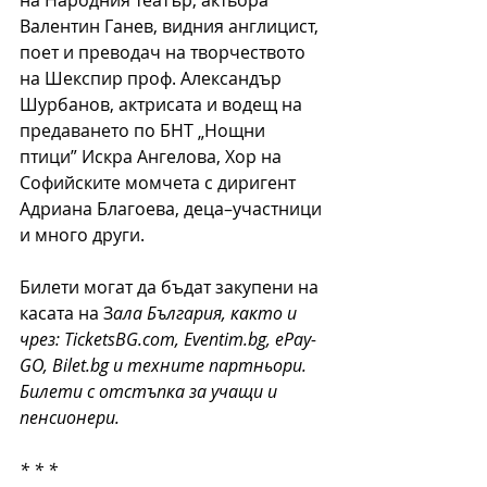
на Народния театър, актьора 
Валентин Ганев, видния англицист, 
поет и преводач на творчеството 
на Шекспир проф. Александър 
Шурбанов, актрисата и водещ на 
предаването по БНТ „Нощни 
птици” Искра Ангелова, Хор на 
Софийските момчета с диригент 
Адриана Благоева, деца–участници 
и много други.
Билети могат да бъдат закупени на 
касата на З
ала България, както и 
чрез: TicketsBG.com, Eventim.bg, ePay-
GO, Bilet.bg и техните партньори. 
Билети с отстъпка за учащи и 
пенсионери.
* * *