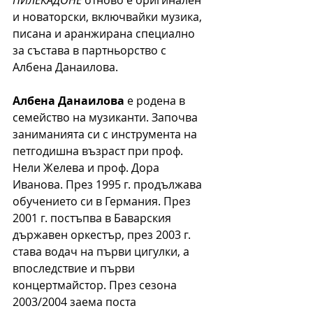
ПИЛЕКАДОНЕ 
отново е оригинален 
и новаторски, включвайки музика, 
писана и аранжирана специално 
за състава в партньорство с 
Албена Данаилова. 
Албена Данаилова
 е родена в 
семейство на музиканти. Започва 
заниманията си с инструмента на 
петгодишна възраст при проф. 
Нели Желева и проф. Дора 
Иванова. През 1995 г. продължава 
обучението си в Германия. През 
2001 г. постъпва в Баварския 
държавен оркестър, през 2003 г. 
става водач на първи цигулки, а 
впоследствие и първи 
концертмайстор. През сезона 
2003/2004 заема поста 