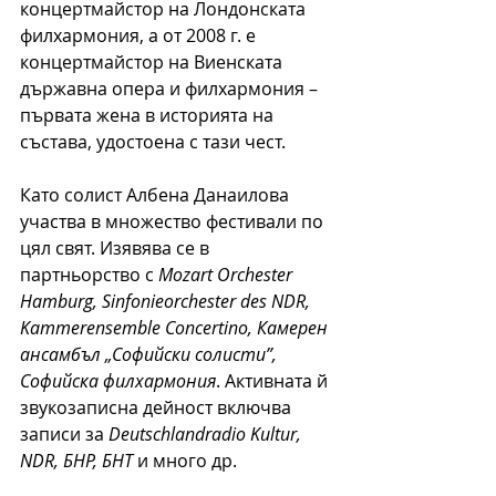
концертмайстор на Лондонската 
филхармония, а от 2008 г. е 
концертмайстор на Виенската 
държавна опера и филхармония – 
първата жена в историята на 
състава, удостоена с тази чест. 
Като солист Албена Данаилова 
участва в множество фестивали по 
цял свят. Изявява се в 
партньорство с 
Mozart Orchester 
Hamburg, Sinfonieorchester des NDR, 
Kammerensemble Concertinо, Камерен 
ансамбъл „Софийски солисти”, 
Софийска филхармония
. Активната й 
звукозаписна дейност включва 
записи за 
Deutschlandradio Kultur, 
NDR, БНР, БНТ
 и много др. 