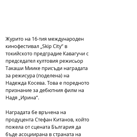
Журито на 16-тия международен 
кинофестивал „Skip City“ в 
токийското предградие Кавагучи с 
председател култовия режисьор 
Такаши Миике присъди наградата 
за режисура (поделена) на 
Надежда Косева. Това е поредното 
признание за дебютния филм на 
Надя „Ирина“.
Наградата бе връчена на 
продуцента Стефан Китанов, който 
пожела от сцената България да 
бъде асоциирана в страната на 