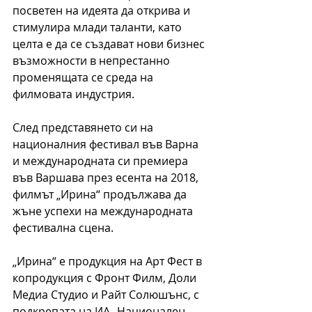
посветен на идеята да открива и 
стимулира млади таланти, като 
целта е да се създават нови бизнес 
възможности в непрестанно 
променящата се среда на 
филмовата индустрия.
След представянето си на 
националния фестивал във Варна 
и международната си премиера 
във Варшава през есента на 2018, 
филмът „Ирина“ продължава да 
жъне успехи на международната 
фестивална сцена. 
„Ирина“ е продукция на Арт Фест в 
копродукция с Фронт Филм, Доли 
Медиа Студио и Райт Солюшънс, с 
подкрепата на ИА „Национален 