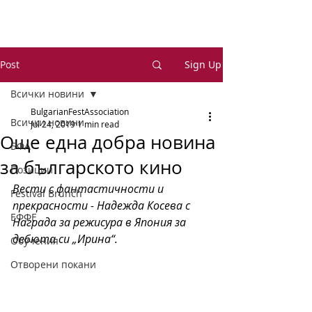
Post
Sign Up
Всички новини
BulgarianFestAssociation
Всички новини
Jul 24, 2019
1 min read
Още една добра новина
БФА
за българското кино
Позиции
Вести с фантастичности и 
Festival Brunch
прекрасности - Надежда Косева с 
ЕФФЕ
Награда за режисура в Япония за 
дебюта си „Ирина“. 
Обучения
Отворени покани