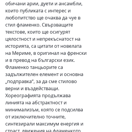
обичани арии, дуети и ансамбли, 
които публиката с интерес и 
любопитство ще очаква да чуе в 
стил фламенко. Свързващите 
текстове, които ще осигурят 
цялостност и непрекъснатост на 
историята, са цитати от новелата 
на Мериме, в оригинал на френски 
и в превод на български език. 
Фламенко танцьорите са 
задължителен елемент и основна 
„подправка“, за да сме стилово 
верни и въздействащи. 
Хореографията продължава 
линията на абстрактност и 
минимализъм, която се подсилва 
от изключително точните, 
синтезирали максимум енергия и 
страст, движения на фламенкото. 