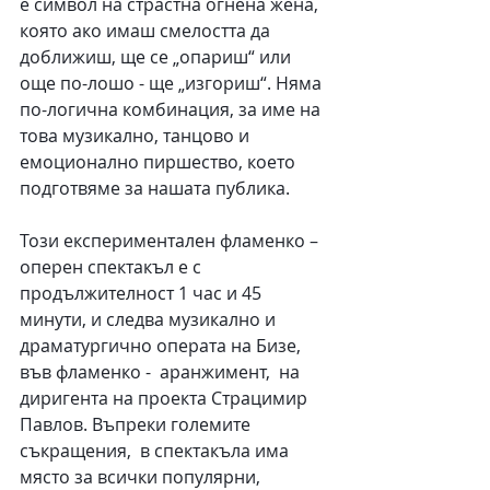
е символ на страстна огнена жена, 
която ако имаш смелостта да 
доближиш, ще се „опариш“ или 
още по-лошо - ще „изгориш“. Няма 
по-логична комбинация, за име на 
това музикално, танцово и 
емоционално пиршество, което 
подготвяме за нашата публика.
Този експериментален фламенко – 
оперен спектакъл е с 
продължителност 1 час и 45 
минути, и следва музикално и 
драматургично операта на Бизе,  
във фламенко -  аранжимент,  на 
диригента на проекта Страцимир 
Павлов. Въпреки големите 
съкращения,  в спектакъла има 
място за всички популярни, 