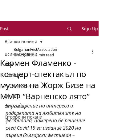
Post
Sign Up
Всички новини
BulgarianFestAssociation
Всички новини
Jun 25, 2020
2 min read
Кармен Фламенко -
БФА
концерт-спектакъл по
Позиции
музика на Жорж Бизе на
Festival Brunch
ММФ “Варненско лято”
ЕФФЕ
Благодарение на интереса и 
Обучения
подкрепата на любителите на 
Отворени покани
фестивала, намерено бе решение 
след Covid 19 за издание 2020 на 
първия български фестивал –