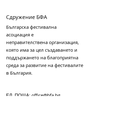
Сдружение БФА
Българска фестивална
асоциация е
неправителствена организация,
която има за цел създаването и
поддържането на благоприятна
среда за развитие на фестивалите
в България.
:
office@bfa.bg
ЕЛ. ПОЩА
БУЛСТАТ:
176405283
Започни да получаваш