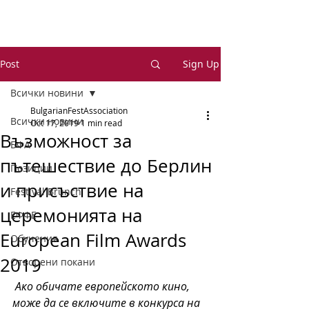
Post
Sign Up
Всички новини
BulgarianFestAssociation
Всички новини
Oct 17, 2019
1 min read
Възможност за
БФА
пътешествие до Берлин
Позиции
и присъствие на
Festival Brunch
церемонията на
ЕФФЕ
European Film Awards
Обучения
2019
Отворени покани
Ако обичате европейското кино, 
може да се включите в конкурса на 