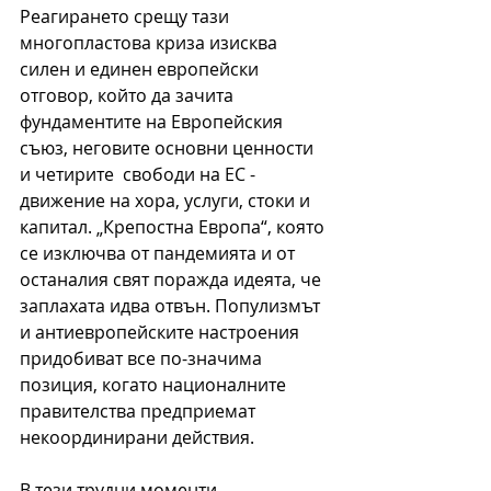
Реагирането срещу тази 
многопластова криза изисква 
силен и единен европейски 
отговор, който да зачита 
фундаментите на Европейския 
съюз, неговите основни ценности 
и четирите  свободи на ЕС - 
движение на хора, услуги, стоки и 
капитал. „Крепостна Европа“, която 
се изключва от пандемията и от 
останалия свят поражда идеята, че 
заплахата идва отвън. Популизмът 
и антиевропейските настроения 
придобиват все по-значима 
позиция, когато националните 
правителства предприемат 
некоординирани действия.
В тези трудни моменти 