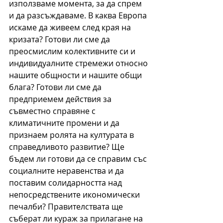
използваме момента, за да спрем 
и да разсъждаваме. В каква Европа 
искаме да живеем след края на 
кризата? Готови ли сме да 
преосмислим колективните си и 
индивидуалните стремежи относно 
нашите общности и нашите общи 
блага? Готови ли сме да 
предприемем действия за 
съвместно справяне с 
климатичните промени и да 
признаем ролята на културата в 
справедливото развитие? Ще 
бъдем ли готови да се справим със 
социалните неравенства и да 
поставим солидарността над 
непосредствените икономически 
печалби? Правителствата ще 
съберат ли кураж за прилагане на 