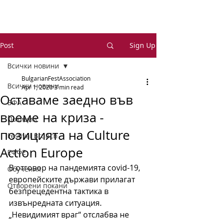
Post
Sign Up
Всички новини
BulgarianFestAssociation
Всички новини
Apr 1, 2020
3 min read
Оставаме заедно във
БФА
време на криза -
Позиции
позицията на Culture
Festival Brunch
Action Europe
ЕФФЕ
В отговор на пандемията 
covid-19
, 
Обучения
европейските държави прилагат 
Отворени покани
безпрецедентна тактика в 
извънредната ситуация. 
„Невидимият враг“ отслабва не 