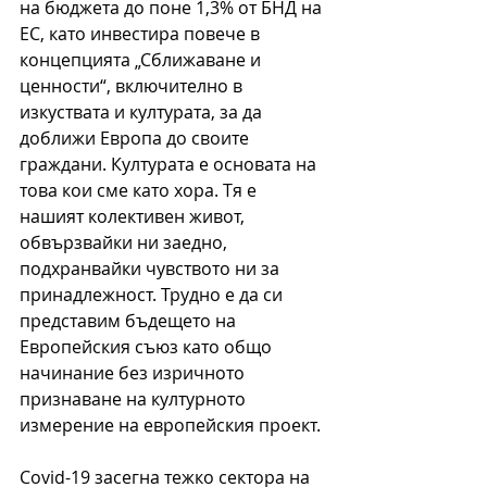
на бюджета до поне 1,3% от БНД на 
ЕС, като инвестира повече в 
концепцията „Сближаване и 
ценности“, включително в 
изкуствата и културата, за да 
доближи Европа до своите 
граждани. Културата е основата на 
това кои сме като хора. Тя е 
нашият колективен живот, 
обвързвайки ни заедно, 
подхранвайки чувството ни за 
принадлежност. Трудно е да си 
представим 
бъдещето на 
Европейския съюз като общо 
начинание б
ез изричното 
признаване на културното 
измерение на европейския проект. 
Covid-19 засегна тежко сектора на 