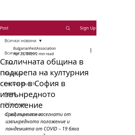
Post
Sign Up
Всички новини
BulgarianFestAssociation
Всички новини
Apr 22, 2020
2 min read
Столичната община в
БФА
подкрепа на културния
Позиции
сектор в София в
Festival Brunch
извънредното
ЕФФЕ
положение
Обучения
Сред първите засегнати от 
Отворени покани
извънредното положение и 
пандемията от COVID – 19 бяха 