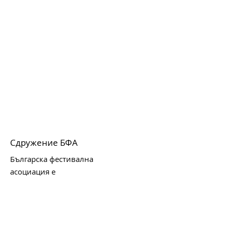
Сдружение БФА
Българска фестивална
асоциация е
неправителствена организация,
която има за цел създаването и
поддържането на благоприятна
среда за развитие на фестивалите