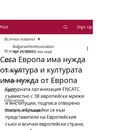
Post
Sign Up
Всички новини
BulgarianFestAssociation
Всички новини
Apr 29, 2020
2 min read
Сега Европа има нужда
БФА
от култура и културата
Позиции
има нужда от Европа
Festival Brunch
Културната организация ENCATC 
ЕФФЕ
съвместно 
с 38 европейски мрежи 
Обучения
и институции, 
подписа отворено 
писмо, обръщайки се към 
Отворени покани
представители на Европейския 
съюз и всички европейски страни, 