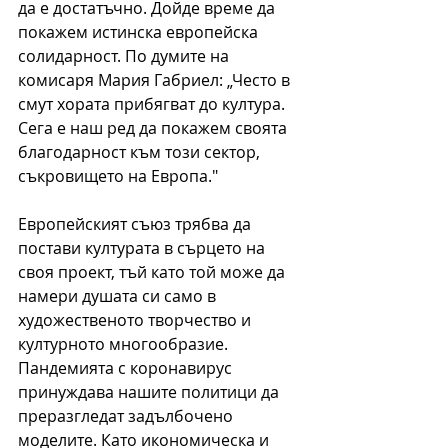
да е достатъчно. Дойде време да 
покажем истинска европейска 
солидарност. По думите на 
комисаря Мария Габриел: „Често в 
смут хората прибягват до култура. 
Сега е наш ред да покажем своята 
благодарност към този сектор, 
съкровището на Европа."
Европейският съюз трябва да 
постави културата в сърцето на 
своя проект, тъй като той може да 
намери душата си само в 
художественото творчество и 
културното многообразие. 
Пандемията с коронавирус 
принуждава нашите политици да 
преразгледат задълбочено 
моделите. Като икономическа и 