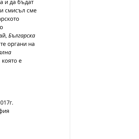
а и да бъдат 
зи смисъл сме 
арското 
о 
й, 
Българска 
те органи на 
ална 
, която е 
2.2017г.
София