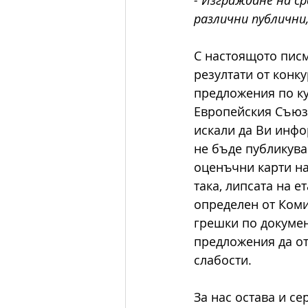
различни публични
С настоящото писм
резултати от конк
предложения по ку
Европейския Съюз 20
искали да Ви инфо
не бъде публикува
оценъчни карти на
така, липсата на е
определен от Коми
грешки по докумен
предложения да от
слабости.
За нас остава и се