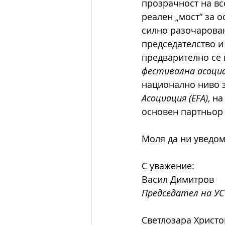
прозрачност на вс
реален „мост“ за 
силно разочарован
председателство и
предварително се 
фестивална асоци
национално ниво з
Асоциация (EFA)
, н
основен партньор 
Моля да ни уведо
С уважение:                 
Васил Димитров             
Председател на УС
Светлозара Христо