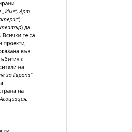
ирани 
 „Име“, Арт 
терас“, 
н театър
) да 
 Всички те са 
 проекти, 
оказана във 
ъбития с 
сители на 
е за Европа“ 
а 
страна на 
Асоциация, 
ски 