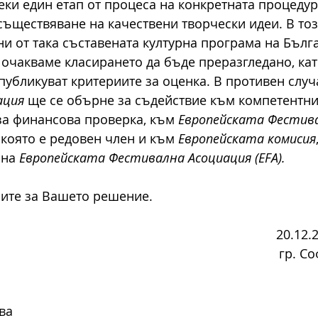
еки един етап от процеса на конкретната процедур
осъществяване на качествени творчески идеи. В то
и от така съставената културна програма на Бълг
 очакваме класирането да бъде преразгледано, кат
публикуват критериите за оценка. В противен случа
ация
 ще се обърне за съдействие към компетентни
а финансова проверка, към 
Европейската Фестив
а която е редовен член и към 
Европейската комисия
на 
Европейската Фестивална Асоциация (EFA).
мите за Вашето решение.
                                                                         20.1
                                                                      гр. 
ва