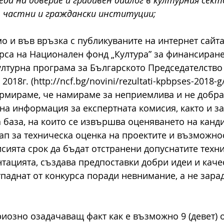
, частни и граждански институции;
о и във връзка с публикуваните на интернет сайта
урса на Национален фонд „Култура” за финансиране
лтурна програма за Българското Председателство 
18г. (http://ncf.bg/novini/rezultati-kpbpses-2018-g
рмираме, че намираме за неприемлива и не добра 
на информация за експертната комисия, както и за
 база, на които се извършва оценяването на канд
тап за техническа оценка на проектите и възможнос
сията срок да бъдат отстранени допуснатите техн
тацията, създава предпоставки добри идеи и каче
паднат от конкурса поради невнимание, а не зара
риозно озадачаващ факт как е възможно 9 (девет) 