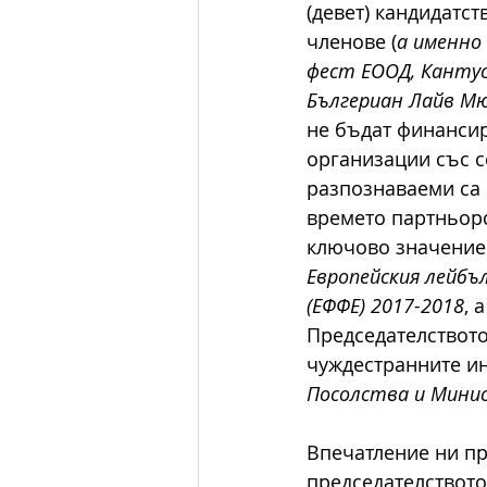
(девет) кандидатс
членове (
а именно
фест ЕООД, Кантус
Бългериан Лайв Мю
не бъдат финансир
организации със с
разпознаваеми са 
времето партньорс
ключово значение.
Европейския лейбъ
(ЕФФЕ) 2017-2018
, 
Председателството 
чуждестранните инс
Посолства и Мини
Впечатление ни пр
председателството