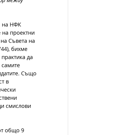
 на НФК 
 на проектни 
на Съвета на 
/44), бихме 
практика да 
 самите 
идатите. Също 
т в 
ически 
ствени 
ди смислови 
от общо 9 