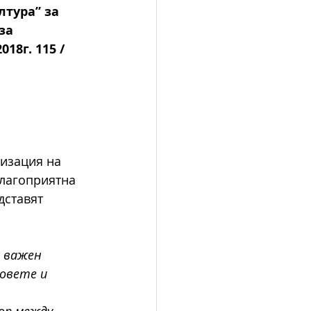
тура” за 
за 
8г. 115 / 
изация на 
благоприятна 
дставят 
 важен 
овете и 
ор между 