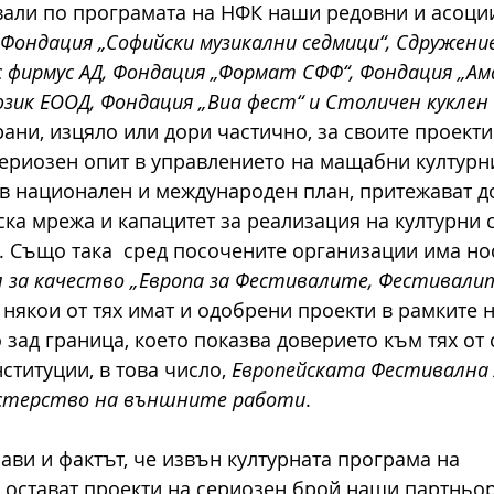
твали по програмата на НФК наши редовни и асоци
 Фондация „Софийски музикални седмици“, Сдружение
 фирмус АД, Фондация „Формат СФФ“, Фондация „Ама
зик ЕООД, Фондация „Виа фест“ и Столичен кукле
ани, изцяло или дори частично, за своите проекти.
ериозен опит в управлението на мащабни културни
в национален и международен план, притежават д
ка мрежа и капацитет за реализация на културни с
 Също така  сред посочените организации има но
л за качество „Европа за Фестивалите, Фестивалит
а някои от тях имат и одобрени проекти в рамките н
зад граница, което показва доверието към тях от 
титуции, в това число, 
Европейската Фестивална 
стерство на външните работи
.
ави и фактът, че извън културната програма на 
 остават проекти на сериозен брой наши партньор