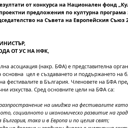
зултати от конкурса на Национален фонд „Кул
проектни предложения по културна програма 
седателство на Съвета на Европейския Съюз 201
ИНИСТЪР,
ДА ОТ УС НА НФК,
лна асоциация (накр. БФА) е представителна орган
о основна  цел е създаването и поддържането на 
 на фестивалите в България. Членовете на БФА пре
чни изкуства. Сред основните цели на БФА са: 
 разпространение на имиджа на фестивалите като
ото, социалното и икономическо развитие на град
 България, така и в Европа и по целия свят;
еда на доверие и градивен диалог в културния сект