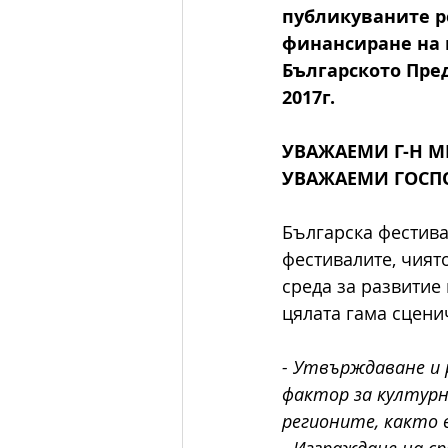
публикуваните ре
финансиране на 
Българското Пред
2017г.
УВАЖАЕМИ Г-Н М
УВАЖАЕМИ ГОСПО
Българска фестива
фестивалите, чият
среда за развитие
цялата гама сцени
- Утвърждаване и
фактор за културн
регионите, както в
- Изграждане на ср