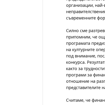
организации, най-
неправителствения
съвременните форм
Силно сме разтрево
припомним, че още
програмата предиз
на културните опе
под внимание, пос
конкурса. Резулта
както за трудност
програми за финан
отношение на разп
представителите н
Считаме, че финан