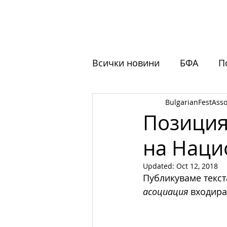
НАЧАЛО
ЗА НАС
ФЕСТ
Всички новини
БФА
П
BulgarianFestAsso
Обучения
Отворени 
Позиция
на Наци
Updated:
Oct 12, 2018
Публикуваме текст
асоциация
 входира