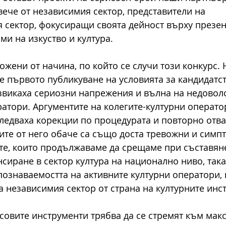
вече от независимия сектор, представители на 
 сектор, фокусиращи своята дейност върху презен
и на изкуство и култура.
жени от начина, по който се случи този конкурс. 
 първото публикуване на условията за кандидатст
викаха сериозни напрежения и вълна на недоволс
ратори. Аргументите на колегите-културни операто
ледваха корекции по процедурата и повторно отва
тите от него обаче са също доста тревожни и симп
ите, които продължаваме да срещаме при съставяне
сиране в сектор култура на национално ниво, така
ознаваемостта на активните културни оператори, 
а независимия сектор от страна на културните инс
совите инструменти трябва да се стремят към мак