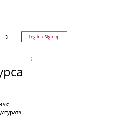
ПАРТНЬОРИ
КОНТАКТИ
Log in / Sign up
урса
лна 
ултурата