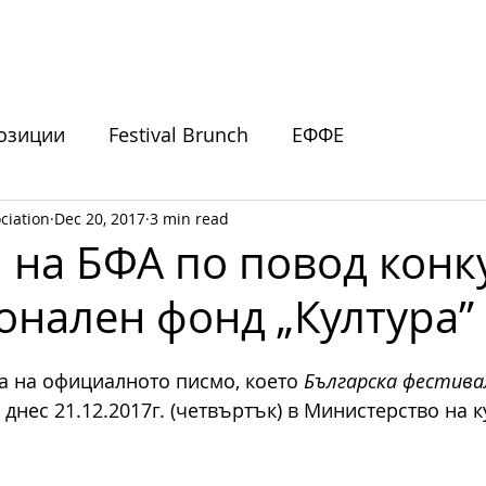
ИВАЛИ
ПОДКРЕПЕТЕ НИ
НОВИНИ
СЪБИТИЯ
озиции
Festival Brunch
ЕФФЕ
ciation
Dec 20, 2017
3 min read
покани
 на БФА по повод конк
онален фонд „Култура”
а на официалното писмо, което 
Българска фестива
 днес 21.12.2017г. (четвъртък) в Министерство на к