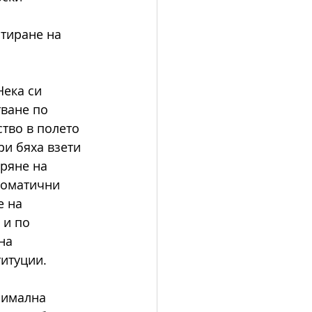
тиране на 
Нека си 
ване по 
тво в полето 
ри бяха взети 
ряне на 
томатични 
 на 
 и по 
на 
титуции.
симална 