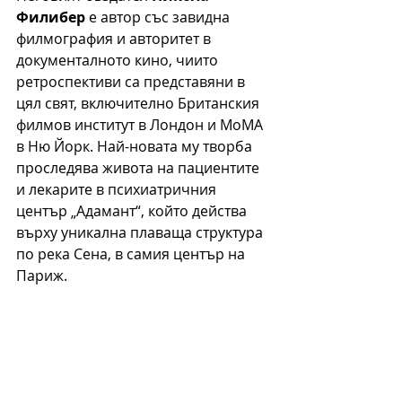
Филибер
 е автор със завидна 
филмография и авторитет в 
документалното кино, чиито 
ретроспективи са представяни в 
цял свят, включително Британския 
филмов институт в Лондон и МоМА 
в Ню Йорк. Най-новата му творба 
проследява живота на пациентите 
и лекарите в психиатричния 
център „Адамант“, който действа 
върху уникална плаваща структура 
по река Сена, в самия център на 
Париж.