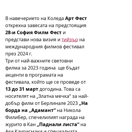
В навечерието на Коледа 
Арт Фест
открехна завесата на предстоящия 
28-и София Филм Фест
 и 
представи нова визия и 
тийзър
 на 
международния филмов фестивал 
през 2024 г.
Три от най-важните световни 
филма за 2023 година  ще бъдат 
акценти в програмата на 
фестивала, който ще се проведе от 
13 до 31 март
 догодина. Това са 
носителят на „Златна мечка“ за най-
добър филм от Берлинале 2023 
„На 
борда на „Адамант“ 
на Никола 
Филибер, спечелилият награда на 
журито в Кан 
„Паднали листа“
 на 
Аки Каурисмаки и специалната 