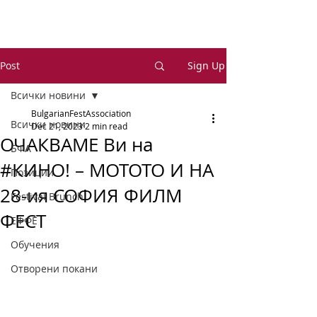
Post
Sign Up
Всички новини
BulgarianFestAssociation
Всички новини
Dec 21, 2023
2 min read
ОЧАКВАМЕ Ви на
БФА
#КИНО! – МОТОТО И НА
Позиции
28-ия СОФИЯ ФИЛМ
Festival Brunch
ФЕСТ
ЕФФЕ
Обучения
Отворени покани