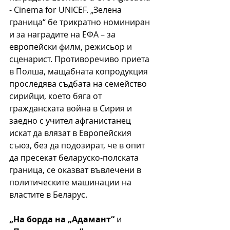
- Cinema for UNICEF. „Зелена 
граница“ бе трикратно номиниран 
и за наградите на ЕФА – за 
европейски филм, режисьор и 
сценарист. Противоречиво приета 
в Полша, мащабната копродукция 
проследява съдбата на семейство 
сирийци, което бяга от 
гражданската война в Сирия и 
заедно с учител афганистанец 
искат да влязат в Европейския 
съюз, без да подозират, че в опит 
да пресекат беларуско-полската 
граница, се оказват въвлечени в 
политическите машинации на 
властите в Беларус.
„На борда на „Адамант“
 и 