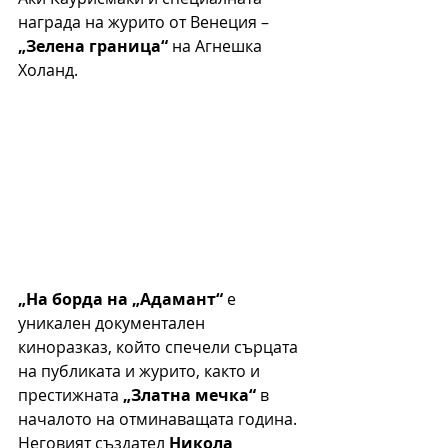
награда на журито от Венеция – 
„Зелена граница“
 на Агнешка 
Холанд.
„На борда на „Адамант“
 е 
уникален документален 
киноразказ, който спечели сърцата 
на публиката и журито, както и 
престижната 
„Златна мечка“
 в 
началото на отминаващата година. 
Неговият създател 
Никола 