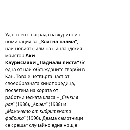
Удостоен с награда на журито и с 
номинация за 
„Златна палма“
, 
най-новият филм на финландския 
майстор 
Аки 
Каурисмаки „Паднали листа“
 бе 
една от най-обсъжданите творби в 
Кан. Това е четвърта част от 
своеобразната кинопоредица, 
посветена на хората от 
работническата класа – „
Сенки в 
рая
“ (1986), „
Ариел
“ (1988) и 
„
Момичето от кибритената 
фабрика
“ (1990). Двама самотници 
се срещат случайно една нощ в 