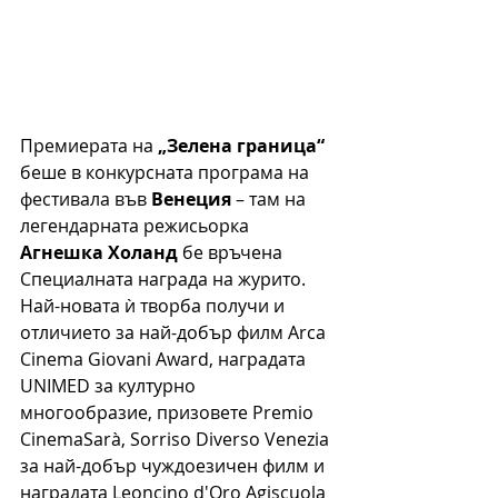
Премиерата на 
„Зелена граница“
беше в конкурсната програма на 
фестивала във 
Венеция
 – там на 
легендарната режисьорка 
Агнешка Холанд
 бе връчена 
Специалната награда на журито. 
Най-новата ѝ творба получи и 
отличието за най-добър филм Arca 
Cinema Giovani Award, наградата 
UNIMED за културно 
многообразие, призовете Premio 
CinemaSarà, Sorriso Diverso Venezia 
за най-добър чуждоезичен филм и 
наградата Leoncino d'Oro Agiscuola 