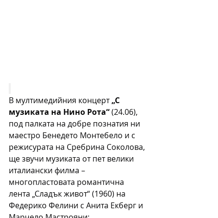
В мултимедийния концерт 
„С 
музиката на Нино Рота“
 (24.06), 
под палката на добре познатия ни 
маестро Бенедето Монтебело и с 
режисурата на Сребрина Соколова, 
ще звучи музиката от пет велики 
италиански филма – 
многопластовата романтична 
лента „Сладък живот“ (1960) на 
Федерико Фелини с Анита Екберг и 
Марчело Мастрояни; 