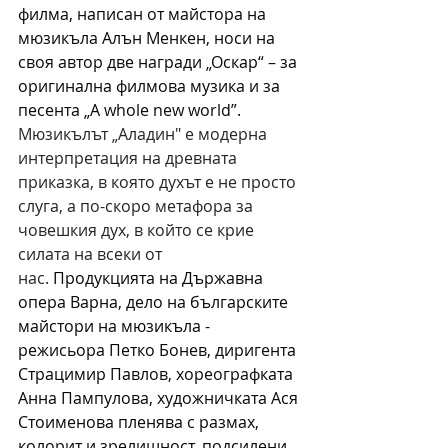
филма, написан от майсторa на 
мюзикъла Алън Менкен, носи на 
своя автор две награди „Оскар“ – за 
оригинална филмова музика и за 
песента „A whole new world”. 
Мюзикълът „Аладин" е модерна 
интерпретация на древната 
приказка, в която духът е не просто 
слуга, а по-скоро метафора за 
човешкия дух, в който се крие 
силата на всеки от 
нас.
Продукцията на Държавна 
опера Варна, дело на българските 
майстори на мюзикъла - 
режисьора Петко Бонев, диригента 
Страцимир Павлов, хореографката 
Анна Пампулова, художничката Ася 
Стоименова пленява с размах, 
колорит и зрелищност, подсилени 