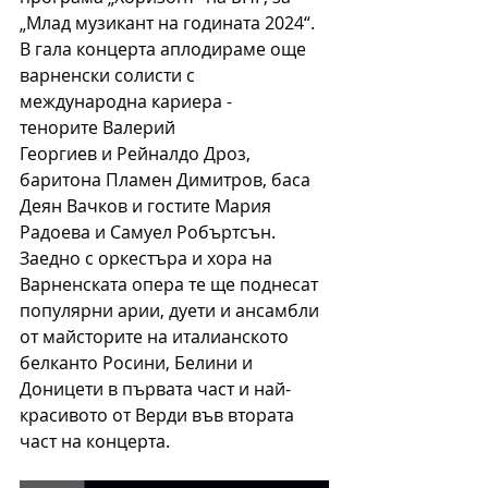
„
Млад музикант на годината 2024“. 
В гала концерта а
плодираме 
още 
варненски солисти с 
международна кариера - 
тенорите Валерий 
Георгиев и Рейналдо Дроз, 
баритона Пламен Димитров, баса 
Деян Вачков и гостите Мария 
Радоева и Самуел Робъртсън. 
Заедно с оркестъра и хора на 
Варненската опера те ще поднесат 
популярни арии, дуети и ансамбли 
от майсторите на италианското 
белканто Росини, Белини и 
Доницети в първата част и най-
красивото от Верди във втората 
част на концерта.