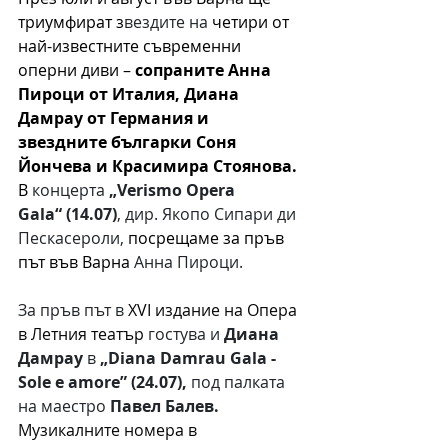
триумфират з
вездите на 
четири от 
най-известните съвременни 
оперни диви – 
сопраните Анна 
Пироци от Италия, Диана 
Дамрау от Германия и 
звездните българки Соня 
Йончева и Красимира Стоянова.
В 
концерта 
„Verismo Opera 
Gala“ (14.07)
, дир. Якопо Сипари ди 
Пескасероли, 
посрещаме за пръв 
път във Варна 
Анна Пироци. 
За пръв път в 
XVI издание на Опера 
в Летния театър 
гостува и 
Диана 
Дамрау
 в 
„Diana Damrau Gala - 
Sole e amore” (24.07), 
под палката 
на маестро 
Павел Балев.
Музикалните номера в 