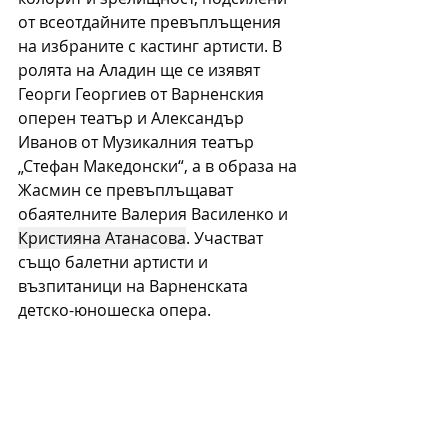
от всеотдайните превъплъщения 
на избраните с кастинг артисти. В 
ролята на Аладин ще се изявят 
Георги Георгиев от Варненския 
оперен театър и Александър 
Иванов от Музикалния театър 
„Стефан Македонски“, а в образа на 
Жасмин се превъплъщават 
обаятелните Валерия Василенко и 
Кристияна Атанасова
. Участват 
също балетни артисти и 
възпитаници на Варненската 
детско-юношеска опера.