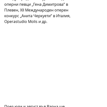
оперни певци „Гена Димитрова” в 
Плевен, XII Международен оперен 
конкурс „Анита Черкуети“ в Италия, 
Operastudio Molis и др. 
През юли и август във Варна 
ще 