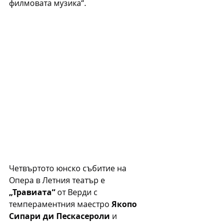
филмовата музика“.
Четвъртото юнско събитие на 
Опера в Летния театър е 
„Травиата“
 от Верди с 
темпераментния маестро 
Якопо 
Сипари ди Пескасероли
 и 