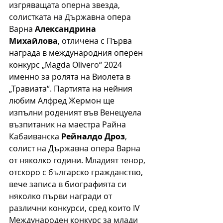
изгряващата оперна звезда, 
солистката на Държавна опера 
Варна 
Александрина 
Михайлова
, отличена 
с 
Първа 
награда в международния оперен 
конкурс „Magda Olivero“ 2024 
именно за ролята на Виолета в 
„Травиата“. Партията на нейния 
любим Алфред Жермон ще 
изпълни роденият във Венецуела 
възпитаник на маестра Райна 
Кабаиванска 
Рейналдо Дроз
, 
солист на Държавна опера Варна 
от няколко години. Младият тенор, 
отскоро с българско гражданство, 
вече записа в биографията си 
няколко първи награди от 
различни конкурси, сред които
 IV 
Международен конкурс за млади 