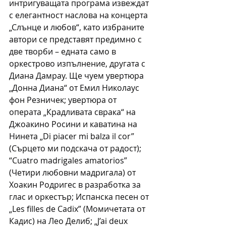
интригуващата програма извеждат 
с елегантност наслова на концерта 
„Слънце и любов“, като избраните 
автори се представят предимно с 
две творби – едната само в 
оркестрово изпълнение, другата с 
Диана Дамрау. Ще чуем увертюра 
„Донна Диана“ от Емил Николаус 
фон Резничек; увертюра от 
операта „Крадливата сврака“ на 
Джоакино Росини и каватина на 
Нинета „Di piacer mi balza il cor” 
(Сърцето ми подскача от радост); 
“Cuatro madrigales amatorios” 
(Четири любовни мадригала) от 
Хоакин Родригес в разработка за 
глас и оркестър; Испанска песен от 
„Les filles de Cadix” (Момичетата от 
Кадис) на Лео Делиб; „J’ai deux 