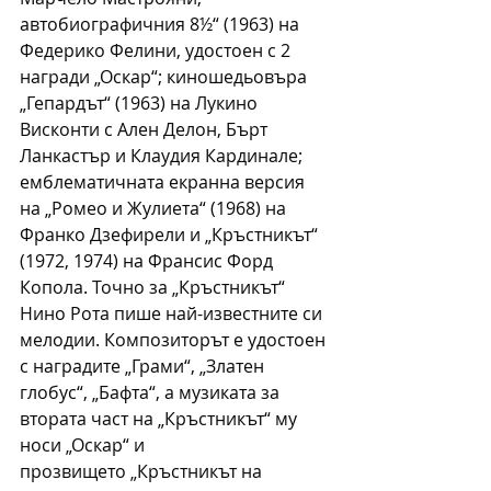
автобиографичния 8½“ (1963) на 
Федерико Фелини, удостоен с 2 
награди „Оскар“; киношедьовъра 
„Гепардът“ (1963) на Лукино 
Висконти с Ален Делон, Бърт 
Ланкастър и Клаудия Кардинале; 
емблематичната екранна версия 
на „Ромео и Жулиета“ (1968) на 
Франко Дзефирели и „Кръстникът“ 
(1972, 1974) на Франсис Форд 
Копола. Точно за „Кръстникът“ 
Нино Рота пише най-известните си 
мелодии. Композиторът е удостоен 
с наградите „Грами“, „Златен 
глобус“, „Бафта“, а музиката за 
втората част на „Кръстникът“ му 
носи „Оскар“ и 
прозвището „Кръстникът на 