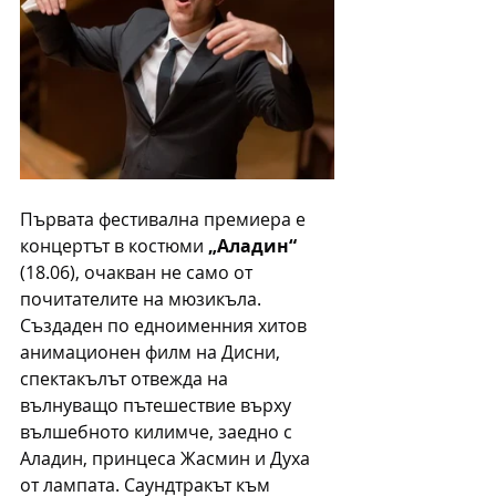
Първата фестивална премиера е 
концертът в костюми 
„Аладин“ 
(18.06), очакван не само от 
почитателите на мюзикъла. 
Създаден по едноименния хитов 
анимационен филм на Дисни, 
спектакълът отвежда на 
вълнуващо пътешествие върху 
вълшебното килимче, заедно с 
Аладин, принцеса Жасмин и Духа 
от лампата. Саундтракът към 