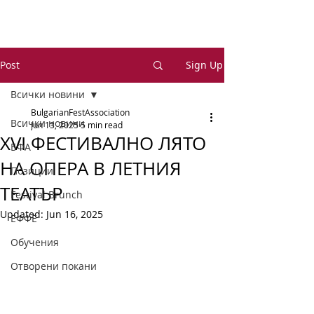
Post
Sign Up
Всички новини
BulgarianFestAssociation
Всички новини
Jun 13, 2025
5 min read
XVI ФЕСТИВАЛНО ЛЯТО
БФА
НА ОПЕРА В ЛЕТНИЯ
Позиции
ТЕАТЪР
Festival Brunch
Updated:
Jun 16, 2025
ЕФФЕ
Обучения
Отворени покани