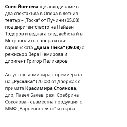
Соня Йончева
 ще аплодираме в 
два спектакъла в Опера в летния 
театър – „Тоска“ от Пучини (05.08) 
под диригентството на Найден 
Тодоров и веднага след дебюта ѝ в 
Метрополитън опера и във 
варненската 
„Дама Пика“ (09.08)
 с 
режисьор Вера Немирова и 
диригент Григор Паликаров. 
Август ще доминира с премиерата 
на 
„Русалка“
 (20.08) от Дворжак с 
примата 
Красимира Стоянова
, 
дир. Павел Балев, реж. Сребрина 
Соколова - съвместна продукция с 
ММФ „Варненско лято“ и първа 
постановка на това заглавие в 78-
годишната история на Държавна 