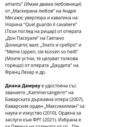
amants” (Имам двама любовници) 
от „Маскирана любов“ на Андре 
Месаже; увертюра и каватина на 
Норина “Quel guardo il cavaliere” 
(Този поглед на рицар) от операта 
„Дон Паскуале“ на Гаетано 
Доницети; валс „Злато и сребро“ и 
“Meine Lippen, sie küssen so heiß” 
(Моите устни, те целуват толкова 
горещо) от операта „Джудита“ на 
Франц Лехар и др.
Диана Дамрау
 е удостоена със 
званието „Kammersängerin“ на 
Баварската държавна опера (2007), 
баварския орден „Максимилиан“ за 
наука и изкуство (2010), Ордена за 
заслуги към ФРГ (2021). Избрана е 
за Певица на годината oт сп. „Die 