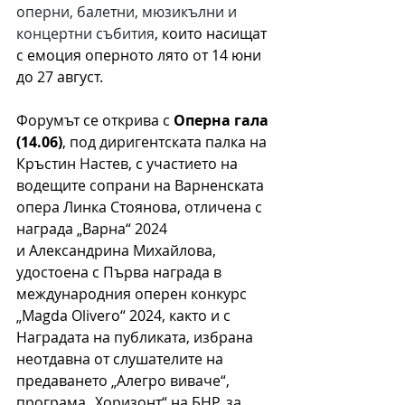
оперни, балетни, мюзикълни и 
концертни събития
, които насищат 
с емоция оперното лято от 14 юни 
до 27 август.
Форумът се открива с 
Оперна гала 
(14.06)
, под диригентската палка на 
Кръстин Настев, с участието на 
водещите сопрани на Варненската 
опера Линка Стоянова, отличена с 
награда „Варна“ 2024 
и Александрина Михайлова, 
удостоена с 
Първа награда в 
международния оперен конкурс 
„Magda Olivero“ 2024, както и с 
Наградата на публиката, избрана 
неотдавна от слушателите на 
предаването „Алегро виваче“, 
програма „Хоризонт“ на БНР, за 