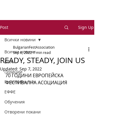
Post
Sign Up
Всички новини
BulgarianFestAssociation
Всички новини
Sep 6, 2022
1 min read
READY, STEADY, JOIN US
БФА
Updated:
Sep 7, 2022
Позиции
70 ГОДИНИ ЕВРОПЕЙСКА 
Festival Brunch
ФЕСТИВАЛНА АСОЦИАЦИЯ 
ЕФФЕ
Обучения
Отворени покани