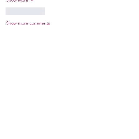
Like
Reply
Show more comments
Сдружение БФА