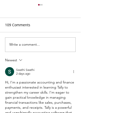
109 Comments
Write a comment...
Фестивалната
Arbanassi Sum
атмосфера в Бургас
Music - шестна
през лятото на 2026
години музика,
Newest
приятелство и 
сърцето на Ар
Swathi Swathi
2 days ago
Hi, I’m a passionate accounting and finance 
enthusiast interested in learning Tally to 
strengthen my career skills. I’m eager to 
gain practical knowledge in managing 
financial transactions like sales, purchases, 
payments, and receipts. Tally is a powerful 
and user-friendly accounting software that 