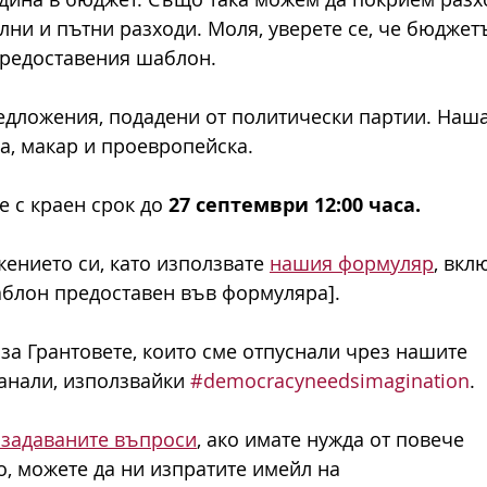
ни и пътни разходи. Моля, уверете се, че бюджетъ
предоставения шаблон.
дложения, подадени от политически партии. Наша
а, макар и проевропейска.
 с краен срок до 
27 септември 12:00 часа.
ението си, като използвате 
нашия формуляр
, вкл
блон предоставен във формуляра].
а Грантовете, които сме отпуснали чрез нашите
нали, използвайки 
#democracyneedsimagination
.
 задаваните въпроси
, ако имате нужда от повече
 можете да ни изпратите имейл на 