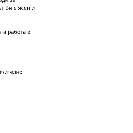
т Ви е ясен и 
та работа е
ючително 