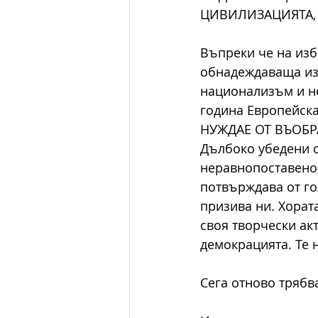
ЦИВИЛИЗАЦИЯТА,
Въпреки че на изб
обнадеждаваща изб
национализъм и не
година Европейск
НУЖДАЕ ОТ ВЪОБРАЖ
Дълбоко убедени с
неравнопоставено,
потвърждава от го
призива ни. Хорат
своя творчески ак
демокрацията. Те 
Сега отново трябв