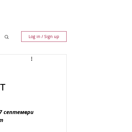
ПАРТНЬОРИ
КОНТАКТИ
Log in / Sign up
т
я
7 септември 
т 