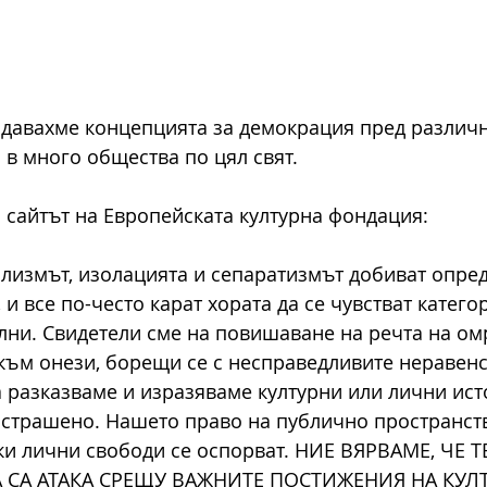
юдавахме концепцията за демокрация пред различн
 в много общества по цял свят. 
и сайтът на Европейската културна фондация:
лизмът, изолацията и сепаратизмът добиват опре
, и все по-често карат хората да се чувстват катего
лни. Свидетели сме на повишаване на речта на омр
 към онези, борещи се с несправедливите неравенс
а разказваме и изразяваме културни или лични ист
астрашено. Нашето право на публично пространст
ки лични свободи се оспорват. НИЕ ВЯРВАМЕ, ЧЕ 
 СА АТАКА СРЕЩУ ВАЖНИТЕ ПОСТИЖЕНИЯ НА КУЛТ