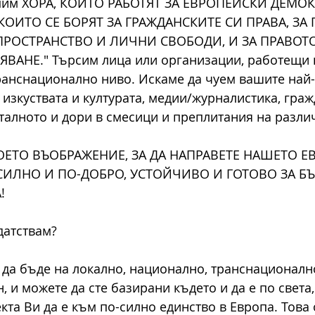
епим ХОРА, КОИТО РАБОТЯТ ЗА ЕВРОПЕЙСКИ ДЕМО
КОИТО СЕ БОРЯТ ЗА ГРАЖДАНСКИТЕ СИ ПРАВА, ЗА 
РОСТРАНСТВО И ЛИЧНИ СВОБОДИ, И ЗА ПРАВОТО
ВАНЕ." Търсим лица или организации, работещи н
анснационално ниво. Искаме да чуем вашите най-
 изкуствата и културата, медии/журналистика, граж
талното и дори в смесици и преплитания на разли
ЕТО ВЪОБРАЖЕНИЕ, ЗА ДА НАПРАВЕТЕ НАШЕТО Е
ИЛНО И ПО-ДОБРО, УСТОЙЧИВО И ГОТОВО ЗА БЪ
!
датствам?
да бъде на локално, национално, транснационално
 и можете да сте базирани където и да е по света,
та Ви да е към по-силно единство в Европа. Това 