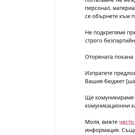
персонал, материал
се обърнете към 
Не подкрепяме пре
строго безпартийн
Оторената покана е
Изпратете предлож
Вашия бюджет [ша
Ще комуникираме з
комуникационни ка
Моля, вижте 
често
информация. Също,