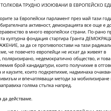
 ТОЛКОВА ТРУДНО ИЗОЮВАНИ В ЕВРОПЕЙСКО ЕД
орите за Европейски парламент през май тази год
ирателната активност, демокрацията все още е д
равенство в много европейски страни. По-рано пр
ата културна фондация стартира Гранта ДЕМОКРАЦ
ЕНИЕ, за да се противопостави на тази радикали
ме, че повечето европейци не искат да живеят в 
 поляризирано, недемократично общество, и това 
лемия брой кандидатури, които получихме в отгов
а и каузите, които подкрепихме, надминаха очакван
тивизъм и впечатляващи методи за мобилизиране 
направиха голяма стъпка напред.
а да действаме.