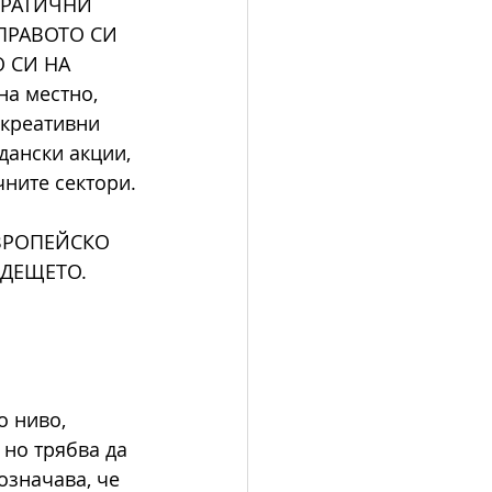
КРАТИЧНИ 
ПРАВОТО СИ 
 СИ НА
а местно, 
креативни 
дански акции, 
чните сектори.
ВРОПЕЙСКО 
ДЕЩЕТО. 
 ниво, 
 но трябва да 
означава, че 