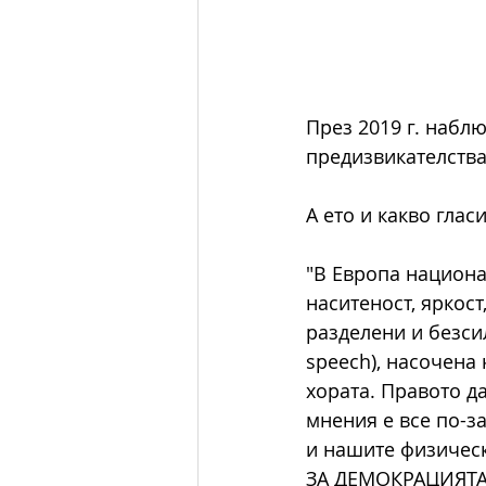
През 2019 г. набл
предизвикателства
А ето и какво глас
"В Европа национа
наситеност, яркост
разделени и безси
speech), насочена
хората. Правото д
мнения е все по-з
и нашите физичес
ЗА ДЕМОКРАЦИЯТА