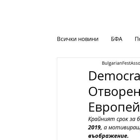
НАЧАЛО
ЗА НАС
ФЕСТ
Всички новини
БФА
П
BulgarianFestAsso
Обучения
Отворени 
Democrac
Отворен
Европей
Крайният срок за б
2019, 
а мотивиращ
въображение. 