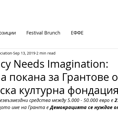
ИВАЛИ
ПОДКРЕПЕТЕ НИ
НОВИНИ
СЪБИТИЯ
озиции
Festival Brunch
ЕФФЕ
ciation
Sep 13, 2019
2 min read
покани
y Needs Imagination:
а покана за Грантове о
ска културна фондаци
езвъзмездни средства между 5.000 - 50.000 евро е 
2
ото име на Гранта е 
Демокрацията се нуждае о