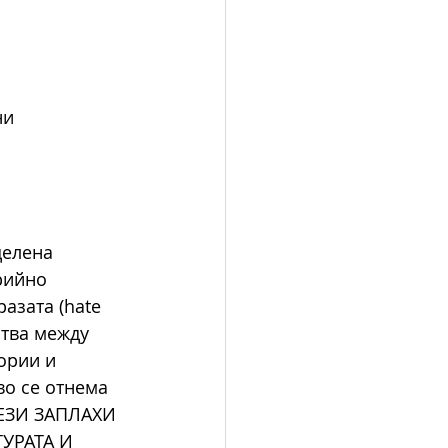
и 
делена 
рийно 
азата (hate 
тва между 
ории и 
во се отнема
ТЕЗИ ЗАПЛАХИ 
УРАТА И 