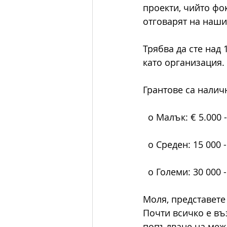
проекти, чийто фо
отговарят на наши
Трябва да сте над 
като организация.
Грантове са налич
  o Малък: € 5.000 
  o Среден: 15 000 
  o Големи: 30 000 
Моля, представете 
Почти всичко е в
попълване на межд