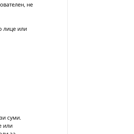
ователен, не 
о лице или 
зи суми. 
 или 
ди за 