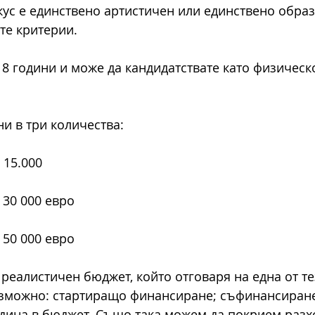
кус е единствено артистичен или единствено образ
те критерии.
18 години и може да кандидатствате като физическ
ни в три количества:
- 15.000
- 30 000 евро
- 50 000 евро
реалистичен бюджет, който отговаря на една от те
ъзможно: стартиращо финансиране; съфинансиране
ина в бюджет. Също така можем да покрием разхо