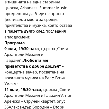
в тишината на една старинна 
църква, Arbanassi Summer Music 
продължава да бъде не просто 
фестивал, а място за срещи, 
приятелства и музика, която остава 
в паметта дълго след последния 
аплодисмент.
Програма
9 юли, 19:30 часа,
 църква „Свети 
Архангели Михаил и 
Гавраил“
„Любовта ме 
приветства с добре дошъл“
 – 
концертна вечер, посветена на 
вокалната музика на Ралф Воън 
Уилямс.
11 юли, 19:30 часа,
 църква „Свети 
Архангели Михаил и Гавраил“Антон 
Аренски – Струнен квартет, опус 
35Александър Бородин – Втори 