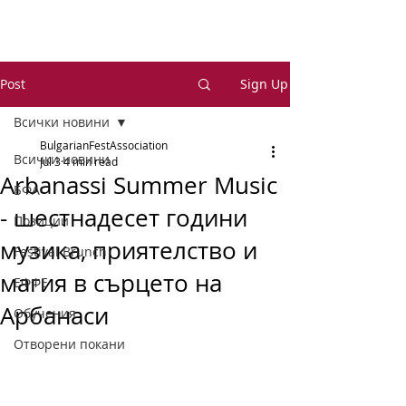
Post
Sign Up
Всички новини
BulgarianFestAssociation
Всички новини
Jul 3
4 min read
Arbanassi Summer Music
БФА
- шестнадесет години
Позиции
музика, приятелство и
Festival Brunch
магия в сърцето на
ЕФФЕ
Арбанаси
Обучения
Отворени покани