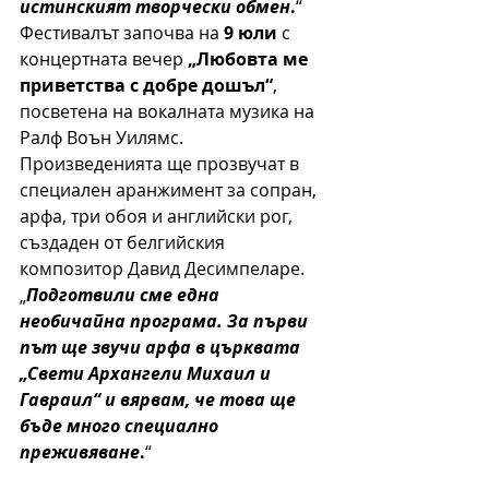
истинският творчески обмен
.
“
Фестивалът започва на 
9 юли
 с 
концертната вечер 
„Любовта ме 
приветства с добре дошъл“
, 
посветена на вокалната музика на 
Ралф Воън Уилямс. 
Произведенията ще прозвучат в 
специален аранжимент за сопран, 
арфа, три обоя и английски рог, 
създаден от белгийския 
композитор Давид Десимпеларе. 
„
Подготвили сме една 
необичайна програма. За първи 
път ще звучи арфа в църквата 
„Свети Архангели Михаил и 
Гавраил“ и вярвам, че това ще 
бъде много специално 
преживяване
.
“