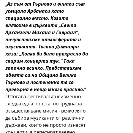
„
Аз съм от Търново и винаги съм 
усещала Арбанаси като 
специално място. Когато 
влязохме в църквата „Свети 
Архангели Михаил и Гавраил“, 
почувствахме атмосферата и 
акустиката. Тогава Димитри 
каза: „Колко би било прекрасно да 
свирим концерти тук.“ Така 
започна всичко. Представихме 
идеята си на Община Велико 
Търново и постепенно тя се 
превърна в нещо много красиво
.
“
Оттогава фестивалът неизменно 
следва една проста, но трудна за 
осъществяване мисия - всяко лято 
да събира музиканти от различни 
държави, които не просто изнасят 
концерти, а репетират заедно, 