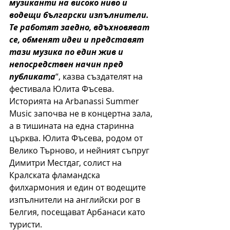
музиканти на високо ниво и 
водещи български изпълнители. 
Те работят заедно, вдъхновяват 
се, обменят идеи и представят 
тази музика по един жив и 
непосредствен начин пред 
публиката
“, казва създателят на 
фестивала Юлита Фъсева.
Историята на Arbanassi Summer 
Music започва не в концертна зала, 
а в тишината на една старинна 
църква. Юлита Фъсева, родом от 
Велико Търново, и нейният съпруг 
Димитри Местдаг, солист на 
Кралската фламандска 
филхармония и един от водещите 
изпълнители на английски рог в 
Белгия, посещават Арбанаси като 
туристи.