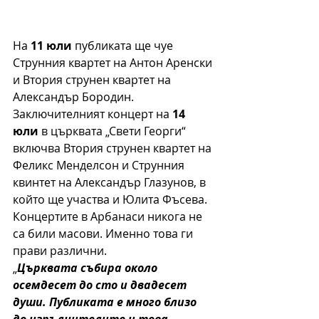
На 
11 юли
 публиката ще чуе 
Струнния квартет на Антон Аренски 
и Втория струнен квартет на 
Александър Бородин.
Заключителният концерт на 
14 
юли
 в църквата „Свети Георги“ 
включва Втория струнен квартет на 
Феликс Менделсон и Струнния 
квинтет на Александър Глазунов, в 
който ще участва и Юлита Фъсева.
Концертите в Арбанаси никога не 
са били масови. Именно това ги 
прави различни.
„
Църквата събира около 
осемдесет до сто и двадесет 
души. Публиката е много близо 
до изпълнителите и това 