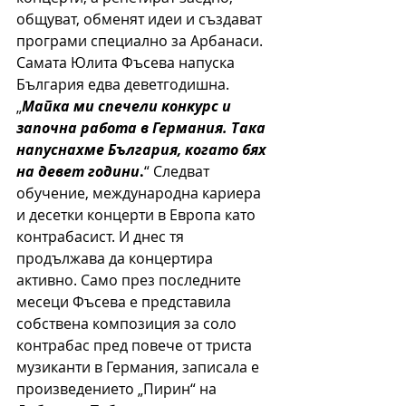
общуват, обменят идеи и създават 
програми специално за Арбанаси.
Самата Юлита Фъсева напуска 
България едва деветгодишна. 
„
Майка ми спечели конкурс и 
започна работа в Германия. Така 
напуснахме България, когато бях 
на девет години
.
“ Следват 
обучение, международна кариера 
и десетки концерти в Европа като 
контрабасист. И днес тя 
продължава да концертира 
активно. Само през последните 
месеци Фъсева е представила 
собствена композиция за соло 
контрабас пред повече от триста 
музиканти в Германия, записала е 
произведението „Пирин“ на 