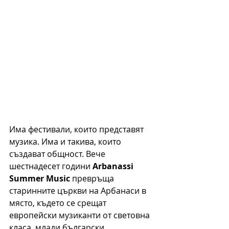
Има фестивали, които представят 
музика. Има и такива, които 
създават общност. Вече 
шестнадесет години 
Arbanassi 
Summer Music
 превръща 
старинните църкви на Арбанаси в 
място, където се срещат 
европейски музиканти от световна 
класа, млади български 