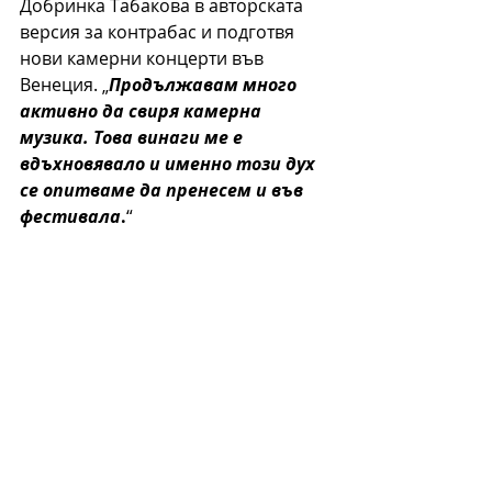
Добринка Табакова в авторската 
версия за контрабас и подготвя 
нови камерни концерти във 
Венеция. „
Продължавам много 
активно да свиря камерна 
музика. Това винаги ме е 
вдъхновявало и именно този дух 
се опитваме да пренесем и във 
фестивала
.
“