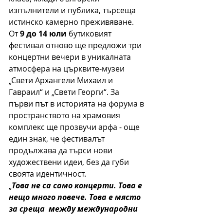
изпълнители и публика, търсеща 
истинско камерно преживяване.
От 
9 до 14 юли
 бутиковият 
фестивал отново ще предложи три 
концертни вечери в уникалната 
атмосфера на църквите-музеи 
„Свети Архангели Михаил и 
Гавраил“ и „Свети Георги“. За 
първи път в историята на форума в 
пространството на храмовия 
комплекс ще прозвучи арфа - още 
един знак, че фестивалът 
продължава да търси нови 
художествени идеи, без да губи 
своята идентичност.
„
Това не са само концерти. Това е 
нещо много повече. Това е място 
за среща  между международни 