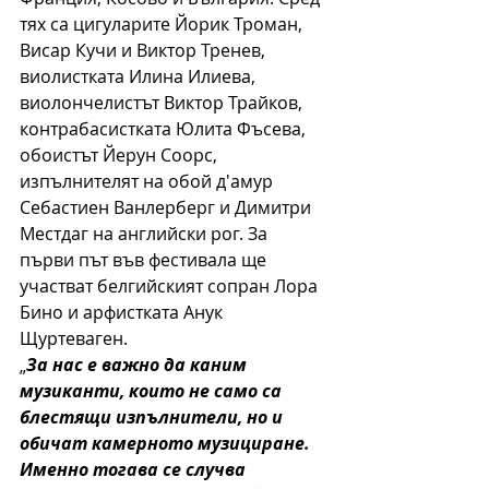
тях са цигуларите Йорик Троман, 
Висар Кучи и Виктор Тренев, 
виолистката Илина Илиева, 
виолончелистът Виктор Трайков, 
контрабасистката Юлита Фъсева, 
обоистът Йерун Соорс, 
изпълнителят на обой д'амур 
Себастиен Ванлерберг и Димитри 
Местдаг на английски рог. За 
първи път във фестивала ще 
участват белгийският сопран Лора 
Бино и арфистката Анук 
Щуртеваген.
„
За нас е важно да каним 
музиканти, които не само са 
блестящи изпълнители, но и 
обичат камерното музициране. 
Именно тогава се случва 