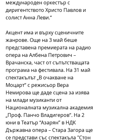
международен оркестър с 
диригентството Христо Павлов и 
солист Анна Леви.“
Акцент има и върху сценичните 
жанрове. Още на 3 май беше 
представена премиерата на радио 
опера на Албена Петрович – 
Врачанска, част от съпътстващата 
програма на фестивала. На 31 май 
спектакълът „В очакване на 
Моцарт“ с режисьор Вера 
Немирова ще даде сцена за изява 
на млади музиканти от 
Националната музикална академия 
„Проф. Панчо Владигеров“. На 2 
юни в Театър “Азарян” в НДК 
Държавна опера – Стара Загора ще 
се представи със спектакъла "Стон 