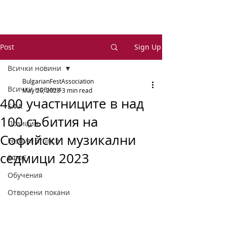
Post
Sign Up
Всички новини
BulgarianFestAssociation
Всички новини
May 26, 2023
3 min read
400 участниците в над
БФА
100 събития на
Позиции
Софийски музикални
Festival Brunch
седмици 2023
ЕФФЕ
Обучения
Отворени покани