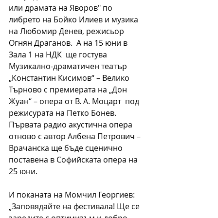
или драмата на Яворов" по 
либрето на Бойко Илиев и музика 
на Любомир Денев, режисьор 
Огнян Драганов.  А на 15 юни в 
Зала 1 на НДК  ще гостува 
Музикално-драматичен театър 
„Константин Кисимов“ – Велико 
Търново с премиерата на „Дон 
Жуан“ – опера от В. А. Моцарт  под 
режисурата на Петко Бонев. 
Първата радио акустична опера 
отново с автор Албена Петрович – 
Врачанска ще бъде сценично 
поставена в Софийската опера на 
25 юни. 
И поканата на Момчил Георгиев:
„Заповядайте на фестивала! Ще се 