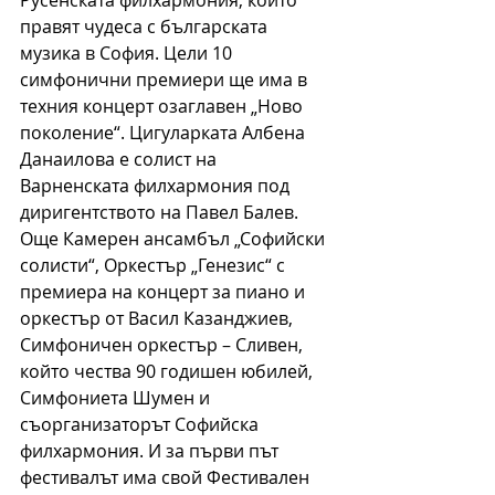
Русенската филхармония, които 
правят чудеса с българската 
музика в София. Цели 10 
симфонични премиери ще има в 
техния концерт озаглавен „Ново 
поколение“. Цигуларката Албена 
Данаилова е солист на 
Варненската филхармония под 
диригентството на Павел Балев. 
Още Камерен ансамбъл „Софийски 
солисти“, Оркестър „Генезис“ с 
премиера на концерт за пиано и 
оркестър от Васил Казанджиев, 
Симфоничен оркестър – Сливен, 
който чества 90 годишен юбилей, 
Симфониета Шумен и 
съорганизаторът Софийска 
филхармония. И за първи път 
фестивалът има свой Фестивален 