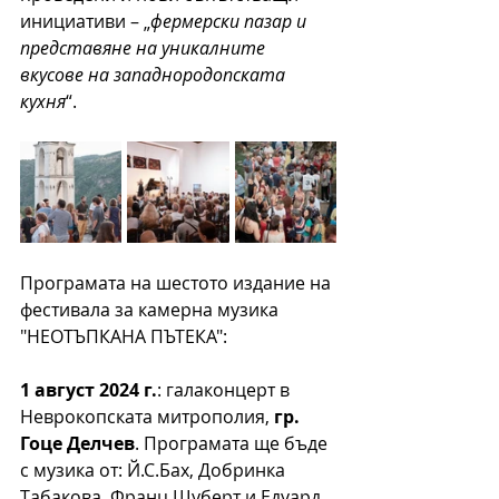
инициативи – „
фермерски пазар и 
представяне на уникалните 
вкусове на западнородопската 
кухня
“. 
Програмата на шестото издание на 
фестивала за камерна музика 
"НЕОТЪПКАНА ПЪТЕКА":
1 август 2024 г.
: галаконцерт в 
Неврокопската митрополия, 
гр. 
Гоце Делчев
. Програмата ще бъде 
с музика от: Й.С.Бах, Добринка 
Табакова, Франц Шуберт и Едуард 