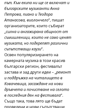
път. Към екипа ни ще се включат и 
българските музиканти Анна 
Петрова, пиано и Теодора 
Атанасова, виолончело
“, пишат 
организаторите, които събират 
„
силна и ангажирана общност от 
съмишленици, които не само ценят 
музиката, но подкрепят различни 
съпътстващи каузи
“. 
Освен популяризирането на 
камерната музика в този красив 
български регион, фестивалът 
застава и зад други идеи – „
ремонт 
и поддръжка на читалището в 
Ковачевица, засаждане на нови 
дръвчета и почистване на селото 
в последния ден на фестивала
“. 
Също така, това лято ще бъдат 
проведени и нови съпътстващи 