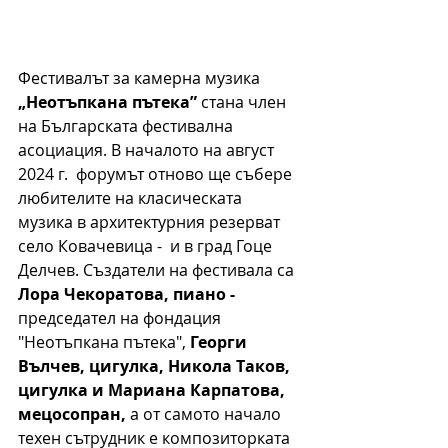
Фестивалът за камерна музика 
„Неотъпкана пътека”
 стана член 
на Българската фестивална 
асоциация. В началото на август 
2024 г.  форумът отново ще събере 
любителите на класическата 
музика в архитектурния резерват 
село Ковачевица -  и в град Гоце 
Делчев. Създатели на фестивала са 
Лора Чекоратова, пиано - 
председател на фондация 
"Неотъпкана пътека",
 Георги 
Вълчев, цигулка, Никола Таков, 
цигулка и Мариана Карпатова, 
мецосопран, 
а от самото начало 
техен сътрудник е композиторката