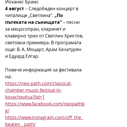
Йоханес Брамс
4 август
 – Следобеден концерт в 
читалище „Светлина“. 
„По 
пътеката на сънищата“
 – песни 
за мецосопран, кларинет и 
клавирно трио от Светлин Христов, 
световна премиера. В програмата 
още: В. А. Моцарт, Арам Хачатурян 
и Едуард Елгар.
Повече информация за фестивала 
на:
https://neo-path.com/classical-
chamber-music-festival-in-
kovachevitsa?lid=1
https://www.facebook.com/neopathb
g/
https://www.instagram.com/off_the_
beaten__path/