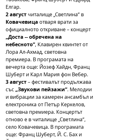
Елгар.
2 август 
читалище „Светлина“ в 
Ковачевица
 отваря врати за 
официалното откриване – концерт 
„Доста -- обречена на 
небесното“
, Клавирен квинтет от 
Лора Ал-Ахмад, световна 
премиера. В програмата на 
вечерта още: Йозеф Хайдн, Франц 
Шуберт и Карл Мария фон Вебер.
3 август
 – фестивалът продължава 
със 
„Звукови пейзажи“
. Мелодии 
и вибрации за камерен ансамбъл и 
електроника от Петър Керкелов, 
световна премиера. Концертът 
отново е в читалище „Светлина“, 
село Ковачевица. В програмата 
още: Франц Шуберт, Й. С. Бах и 