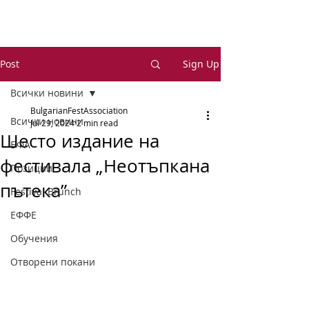
Post
Sign Up
Всички новини
BulgarianFestAssociation
Всички новини
Jul 29, 2024
2 min read
Шесто издание на
БФА
фестивала „Неотъпкана
Позиции
пътека”
Festival Brunch
ЕФФЕ
Обучения
Отворени покани