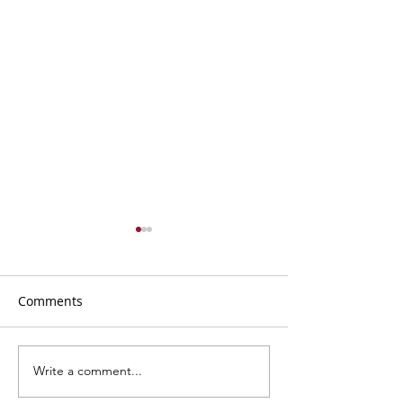
Comments
Write a comment...
Фестивалната
Arbanassi Sum
атмосфера в Бургас
Music - шестна