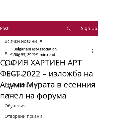
Post
Sign Up
Всички новини
BulgarianFestAssociation
Всички новини
Aug 31, 2022
1 min read
СОФИЯ ХАРТИЕН АРТ
БФА
ФЕСТ 2022 – изложба на
Позиции
Ацуми Мурата в есенния
Festival Brunch
панел на форума
ЕФФЕ
Обучения
Отворени покани