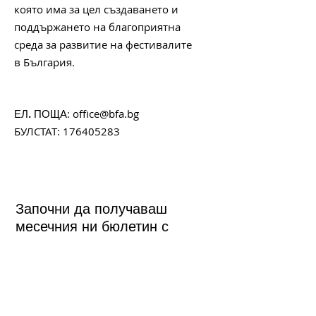
която има за цел създаването и
поддържането на благоприятна
среда за развитие на фестивалите
в България.
:
office@bfa.bg
ЕЛ. ПОЩА
БУЛСТАТ:
176405283
Започни да получаваш
месечния ни бюлетин с
любопитни факти, интересни
случки и актуална
информация за любимите ти
фестивали.