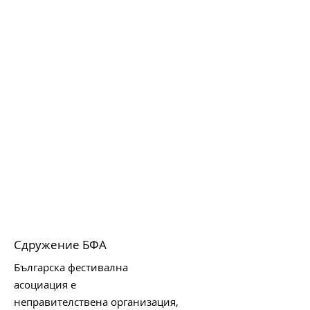
през лятото на 2026
години музика,
приятелство и 
сърцето на Ар
Сдружение БФА
Българска фестивална
асоциация е
неправителствена организация,