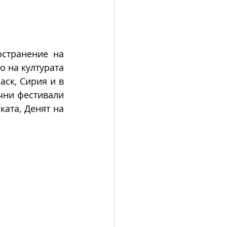
странение на 
 на културата 
ск, Сирия и в 
чни фестивали 
ата, Денят на 