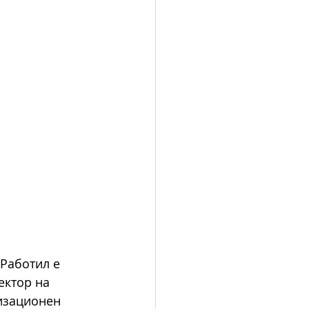
Работил е 
ектор на 
изационен 