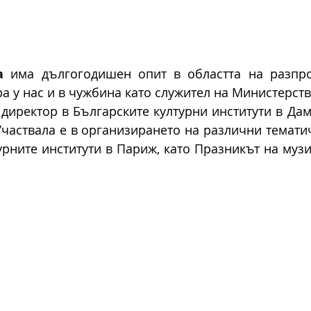
а
 има дългогодишен опит в областта на разпро
а у нас и в чужбина като служител на Министерство
 директор в Българските културни институти в Дама
частвала е в организирането на различни темати
урните институти в Париж, като Празникът на музик