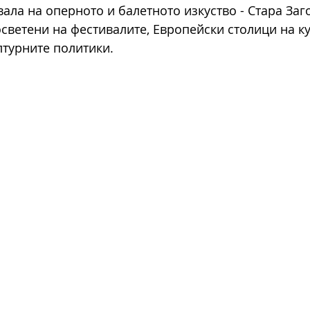
ала на оперното и балетното изкуство - Стара Заго
осветени на фестивалите, Европейски столици на ку
лтурните политики.