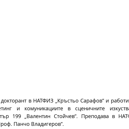
 докторант в НАТФИЗ „Кръстьо Сарафов“ и работи 
етинг и комуникациите в сценичните изкуства
тър 199 „Валентин Стойчев“. Преподава в НАТ
роф. Панчо Владигеров“. 