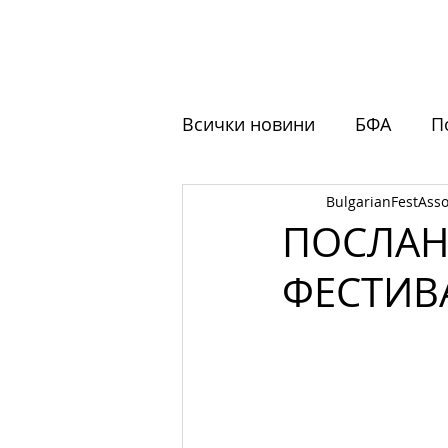
НАЧАЛО
ЗА НАС
ФЕСТ
Всички новини
БФА
П
BulgarianFestAsso
Обучения
Отворени 
ПОСЛАН
ФЕСТИВ