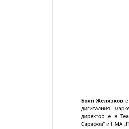
Боян Желязков
 е
дигиталния марк
директор е в Теа
Сарафов“ и НМА „П