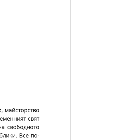
, майсторство 
еменният свят 
а свободното 
блики. Все по-