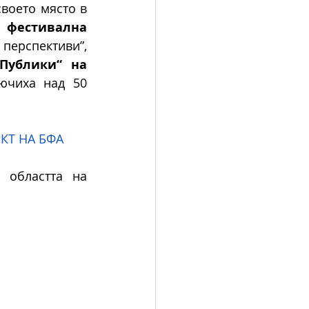
воето място в 
 фестивална 
перспективи”, 
Публики“ на 
ючиха над 50 
КТ НА БФА
областта на 