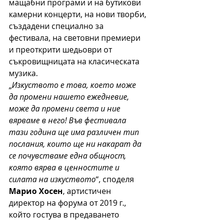
мащабни програми и на бутикови 
камерни концерти, на нови творби, 
създадени специално за 
фестивала, на световни премиери 
и преоткрити шедьоври от 
съкровищницата на класическата 
музика.
„
Изкуството е това, което може 
да промени нашето ежедневие, 
може да промени света и ние 
вярваме в него! Във фестивала 
тази година ще има различен тип 
послания, които ще ни накарат да 
се почувстваме една общност, 
която вярва в ценностите и 
силата на изкуството
“, споделя 
Марио Хосен
, артистичен 
директор на форума от 2019 г., 
който гостува в предаването 