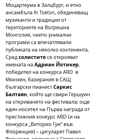
Моцартеума в Залцбург, и етно 
ансамбъла Ih Tsetsn, обединяващ 
музиканти и традиции от 
териториите на Вътрешна 
Монголия, чиито уникални 
програми са впечатлявали 
публиката на няколко континента.
Сред 
солистите
 се открояват 
имената на 
Адриан Йотикер
, 
победител на конкурса ARD  в 
Мюнхен, базирания в САЩ 
български пианист 
Саркис 
Балтаян
, който ще свири Гершуин 
на откриването на фестивала; още 
един носител на Първа награда от 
престижния конкурс ARD (и на 
конкурса „Виторио Гуи“ във 
Флоренция) – цигуларят Павел 
Верников, свирил със Святослав 