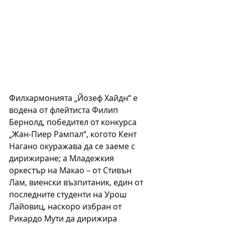
Филхармонията „Йозеф Хайдн“ е 
водена от флейтиста Филип 
Бернолд, победител от конкурса 
„Жан-Пиер Рампал“, когото Кент 
Нагано окуражава да се заеме с 
дирижиране; а Младежкия 
оркестър на Макао – от Стивън 
Лам, виенски възпитаник, един от 
последните студенти на Урош 
Лайовиц, наскоро избран от 
Рикардо Мути да дирижира 