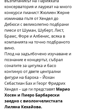
възпитаникът на Парижката 
консерватория и лауреат на много 
конкурси пианист Жюлиен Жерне 
изминава пътя от Хендел до 
Дебюси с великолепно подбрани 
пиеси от Шуман, Шуберт, Лист, 
Брамс, Форе и Албенис, всяка в 
компанията на точно подбраното 
вино.
Плод на задълбочено изучаване и 
познание е концертът, събрал 
сонатите за цигулка и басо 
континуо от двете централни 
фигури на барока – Йохан 
Себастиан Бах и Георг Фридрих 
Хендел – ще ги представят 
Марио 
Хосен и Пиеро Барбарески 
заедно с виолончелистката 
Лиляна Кехайова.