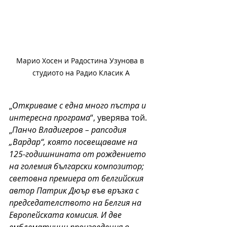
Марио Хосен и Радостина Узунова в 
студиото на Радио Класик А
„
Откриваме с една много пъстра и 
интересна програма
“, уверява той. 
„
Панчо Владигеров – рапсодия 
„Вардар“, която посвещаваме на 
125-годишнината от рождението 
на големия български композитор; 
световна премиера от белгийския 
автор Патрик Дюър във връзка с 
председателството на Белгия на 
Европейската комисия. И две 