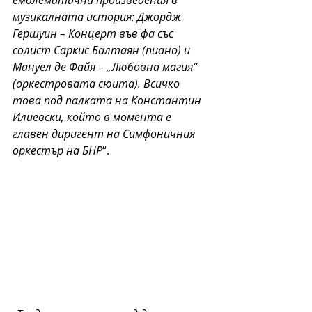
емблематични произведения в 
музикалната история: Джордж 
Гершуин – Концерт във фа със 
солист Саркис Балтаян (пиано) и 
Мануел де Файя – „Любовна магия“ 
(оркестровата сюита). Всичко 
това под палката на Константин 
Илиевски, който в момента е 
главен диригент на Симфоничния 
оркестър на БНР
“.