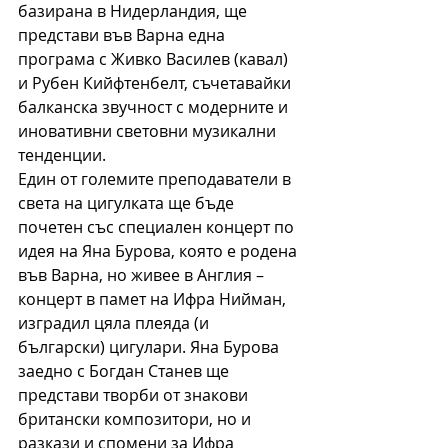
базирана в Нидерландия, ще 
представи във Варна една 
програма с Живко Василев (кавал) 
и Рубен Кийфтенбелт, съчетавайки 
балканска звучност с модерните и 
иновативни световни музикални 
тенденции.
Един от големите преподаватели в 
света на цигулката ще бъде 
почетен със специален концерт по 
идея на Яна Бурова, която е родена 
във Варна, но живее в Англия – 
концерт в памет на Ифра Нийман, 
изградил цяла плеяда (и 
български) цигулари. Яна Бурова 
заедно с Богдан Станев ще 
представи творби от знакови 
британски композитори, но и 
разкази и спомени за Ифра 