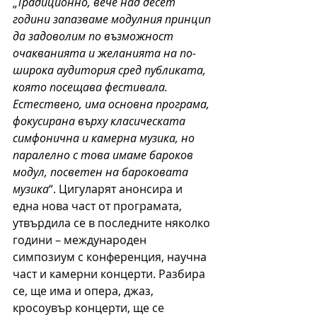
„
Традиционно, вече над десет 
години запазваме модулния принцип 
да задоволим по възможност 
очакванията и желанията на по-
широка аудитория сред публиката, 
която посещава фестивала. 
Естествено, има основна програма, 
фокусирана върху класическата 
симфонична и камерна музика, но 
паралелно с това имаме бароков 
модул, посветен на бароковата 
музика
“. Цигуларят анонсира и 
една нова част от програмата, 
утвърдила се в последните няколко 
години – международен 
симпозиум с конференция, научна 
част и камерни концерти. Разбира 
се, ще има и опера, джаз, 
кросоувър концерти, ще се 