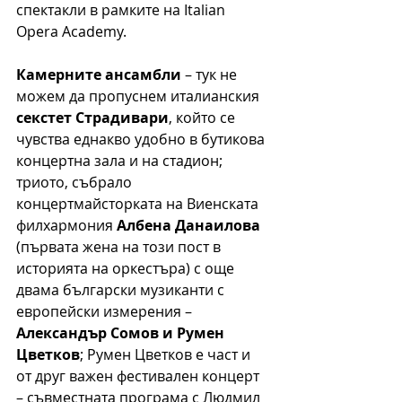
спектакли в рамките на Italian 
Opera Academy.
Камерните ансамбли
 – тук не 
можем да пропуснем италианския 
секстет Страдивари
, който се 
чувства еднакво удобно в бутикова 
концертна зала и на стадион; 
триото, събрало 
концертмайсторката на Виенската 
филхармония 
Албена Данаилова
(първата жена на този пост в 
историята на оркестъра) с още 
двама български музиканти с 
европейски измерения – 
Александър Сомов и Румен 
Цветков
; Румен Цветков е част и 
от друг важен фестивален концерт 
– съвместната програма с Людмил 