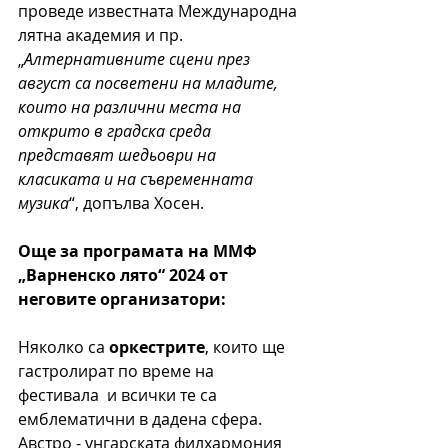
проведе известната Международна 
лятна академия и пр. 
„
Алтернативните сцени през 
август са посветени на младите, 
които на различни места на 
открито в градска среда 
представят шедьоври на 
класиката и на съвременната 
музика
“, допълва Хосен.
Още за програмата на ММФ 
„Варненско лято“ 2024 от 
неговите организатори:
Няколко са 
оркестрите
, които ще 
гастролират по време на 
фестивала  и всички те са 
емблематични в дадена сфера. 
Австро - унгарската филхармония 