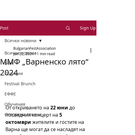
Post
Sign Up
Всички новини
BulgarianFestAssociation
Всички новини
Jun 22, 2024
11 min read
ММФ „Варненско лято“
БФА
2024
Позиции
Festival Brunch
ЕФФЕ
Обучения
От откриването на 
22 юни
 до 
Отворени покани
последния концерт на 
5 
октомври
 жителите и гостите на 
Варна ще могат да се насладят на 