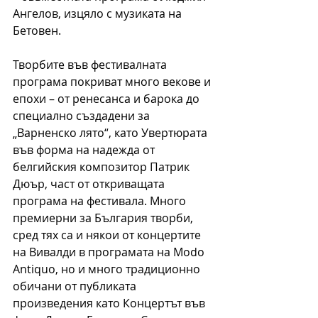
Ангелов, изцяло с музиката на 
Бетовен.
Творбите във фестивалната 
програма покриват много векове и 
епохи – от ренесанса и барока до 
специално създадени за 
„Варненско лято“, като Увертюрата 
във форма на надежда от 
белгийския композитор Патрик 
Дюър, част от откриващата 
програма на фестивала. Много 
премиерни за България творби, 
сред тях са и някои от концертите 
на Вивалди в програмата на Modo 
Antiquo, но и много традиционно 
обичани от публиката 
произведения като Концертът във 