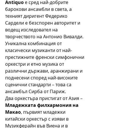
Antiquo
 е сред най-добрите 
барокови ансамбли в света, а 
техният диригент Федерико 
Сардели е безспорен авторитет и 
водещ изследовател на 
творчеството на Антонио Вивалди.
Уникална комбинация от 
класически музиканти от най-
престижните френски симфонични 
оркестри и етно музика от 
различни държави, аранжирани и 
поднесени според най-високите 
сценични стандарти – това са 
ансамбъл Сирба от Париж.
Два оркестъра пристигат от Азия – 
Младежката филхармония на 
Макао
, първият младежки 
китайски оркестър с изяви в 
Музикферайн във Виена и в 