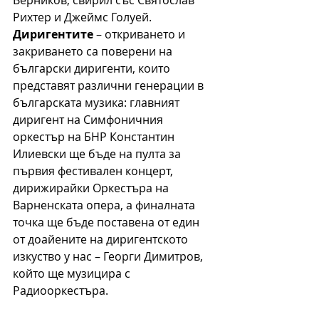
Рихтер и Джеймс Голуей.
Диригентите
 – откриването и 
закриването са поверени на 
български диригенти, които 
представят различни генерации в 
българската музика: главният 
диригент на Симфоничния 
оркестър на БНР Константин 
Илиевски ще бъде на пулта за 
първия фестивален концерт, 
дирижирайки Оркестъра на 
Варненската опера, а финалната 
точка ще бъде поставена от един 
от доайените на диригентското 
изкуство у нас – Георги Димитров, 
който ще музицира с 
Радиооркестъра. 