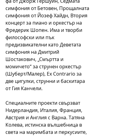
фа от Джорж Гершуин, Седмата 
симфония от Бетовен, Прощалната 
симфония от Йозеф Хайдн, Втория 
концерт за пиано и оркестър на 
Фредерик Шопен. Има и творби 
философски или пък 
предизвикателни като Деветата 
симфония на Дмитрий 
Шостакович, „Смъртта и 
момичето“ за струнен оркестър 
(Шуберт/Малер), Еx Contrario за 
две цигулки, струнни и баскитара 
от Гия Канчели.  
Специалните проекти свързват 
Нидерландия, Италия, Франция, 
Австрия и Англия с Варна. Татяна 
Колева, истинска вълшебница в 
света на маримбата и перкусиите, 