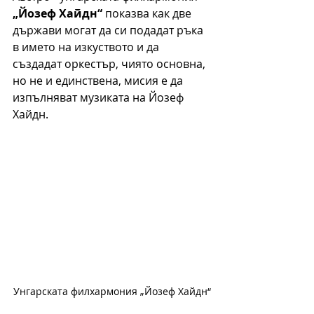
„Йозеф Хайдн“ 
показва как две 
държави могат да си подадат ръка 
в името на изкуството и да 
създадат оркестър, чиято основна, 
но не и единствена, мисия е да 
изпълняват музиката на Йозеф 
Хайдн.
Унгарската филхармония „Йозеф Хайдн“