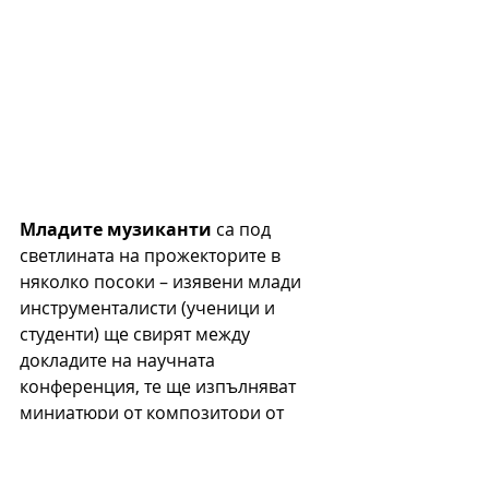
Младите музиканти
 са под 
светлината на прожекторите в 
няколко посоки – изявени млади 
инструменталисти (ученици и 
студенти) ще свирят между 
докладите на научната 
конференция, те ще изпълняват 
миниатюри от композитори от 
Дунавските страни и така се 
създава мост между водещите 