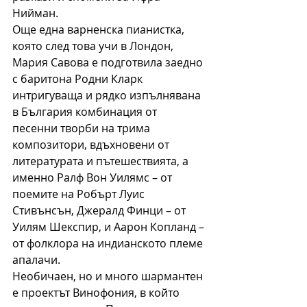
Нийман.
Още една варненска пианистка, 
която след това учи в Лондон, 
Мария Савова е подготвила заедно 
с баритона Родни Кларк 
интригуваща и рядко изпълнявана 
в България комбинация от 
песенни творби на трима 
композитори, вдъхновени от 
литературата и пътешествията, а 
именно Ралф Вон Уилямс – от 
поемите на Робърт Луис 
Стивънсън, Джералд Финци – от 
Уилям Шекспир, и Аарон Копланд – 
от фолклора на индианското племе 
апалачи.
Необичаен, но и много шармантен 
е проектът Винофония, в който 