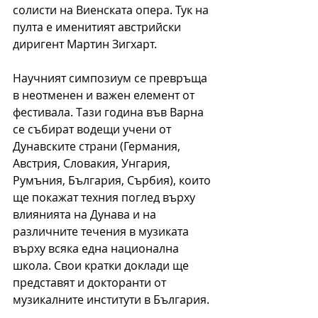
солисти на Виенската опера. Тук на 
пулта е именитият австрийски 
диригент Мартин Зигхарт.
Научният симпозиум се превръща 
в неотменен и важен елемент от 
фестивала. Тази година във Варна 
се събират водещи учени от 
Дунавските страни (Германия, 
Австрия, Словакия, Унгария, 
Румъния, България, Сърбия), които 
ще покажат техния поглед върху 
влиянията на Дунава и на 
различните течения в музиката 
върху всяка една национална 
школа. Свои кратки доклади ще 
представят и докторанти от 
музикалните институти в България.