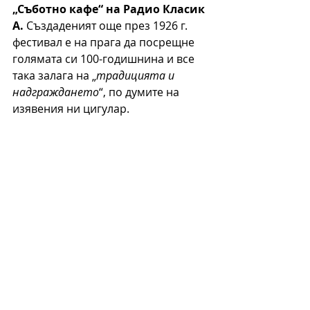
„Съботно кафе“ на Радио Класик 
А.
 Създаденият още през 1926 г. 
фестивал е на прага да посрещне 
голямата си 100-годишнина и все 
така залага на „
традицията и 
надграждането
“, по думите на 
изявения ни цигулар.