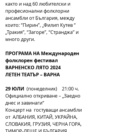
както и над 60 любителски и 
професионални фолклорни 
ансамбли от България, между 
които: “Пирин”, „Филип Кутев “ 
„Тракия”, “Загоре”, “Странджа” и 
много други.
ПРОГРАМА НА Международен 
фолклорен фестивал 
ВАРНЕНСКО ЛЯТО 2024
ЛЕТЕН ТЕАТЪР – ВАРНА
29 ЮЛИ
  (понеделник)    21:00 ч.
Официално откриване – „Заедно  
днес и завинаги“
Концерт на  гостуващи ансамбли 
от  АЛБАНИЯ, КИТАЙ, УКРАЙНА, 
СЛОВАКИЯ, ГРУЗИЯ, ЧЕРНА ГОРА, 
ТИМОР-ЛЕЩЕ И БЪЛГАРИЯ