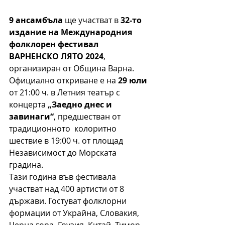
9 ансамбъла
 ще участват в 
32-то 
издание на Международния 
фолклорен фестивал 
ВАРНЕНСКО ЛЯТО 2024
, 
организиран от Община Варна.
Официално откриване е на 
29 юли
от 21:00 ч. в Летния театър с 
концерта 
„Заедно днес и 
завинаги“
, предшестван от 
традиционното  колоритно 
шествие в 19:00 ч. от площад 
Независимост до Морската 
градина.
Тази година във фестивала 
участват над 400 артисти от 8 
държави. Гостуват фолклорни 
формации от Украйна, Словакия, 
Черна гора, Грузия, Китай, Тимор-