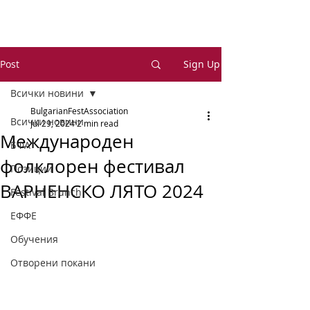
Post
Sign Up
Всички новини
BulgarianFestAssociation
Всички новини
Jul 29, 2024
2 min read
Международен
БФА
фолклорен фестивал
Позиции
ВАРНЕНСКО ЛЯТО 2024
Festival Brunch
ЕФФЕ
Обучения
Отворени покани