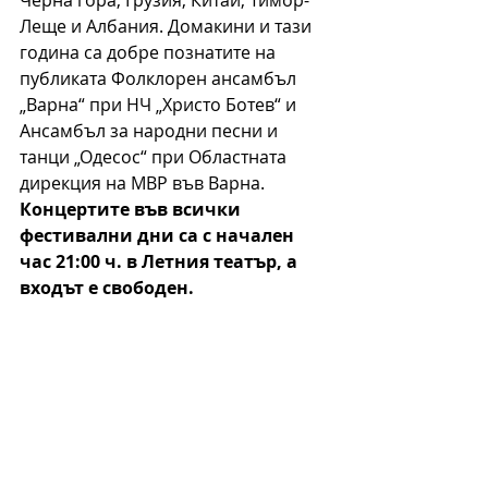
Леще и Албания. Домакини и тази 
година са добре познатите на 
публиката Фолклорен ансамбъл 
„Варна“ при НЧ „Христо Ботев“ и 
Ансамбъл за народни песни и 
танци „Одесос“ при Областната 
дирекция на МВР във Варна.
Концертите във всички 
фестивални дни са с начален 
час 21:00 ч. в Летния театър, а 
входът е свободен.