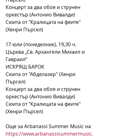
Концерт за два обоя и струнен 
оркестър (Антонио Вивалди)
Сюита от "Кралицата на феите" 
(Хенри Пърсел)
17 юли (понеделник), 19,30 ч. 
Църква „Св. Архангели Михаил и 
Гавраил“
ИСКРЯЩ БАРОК
Сюита от "Абделазер" (Хенри 
Пърсел)
Концерт за два обоя и струнен 
оркестър (Антонио Вивалди)
Сюита от "Кралицата на феите" 
(Хенри Пърсел)
Още за Arbanassi Summer Music на 
https://www.arbanassisummermusic.