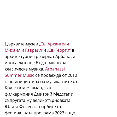
Църквите-музеи 
„Св. Архангели 
Михаил и Гавраил“
и 
„Св. Георги“
 в 
архитектурния резерват Арбанаси 
и това лято ще бъдат място за 
класическа музика. 
Arbanassi 
Summer Music
 се провежда от 2010 
г. по инициатива на музикантите от 
Кралската фламандска 
филхармония Дмитрий Медстаг и 
съпругата му великотърновката 
Юлита Фъсева. Творбите от 
фестивалната програма 2023 г. ще 