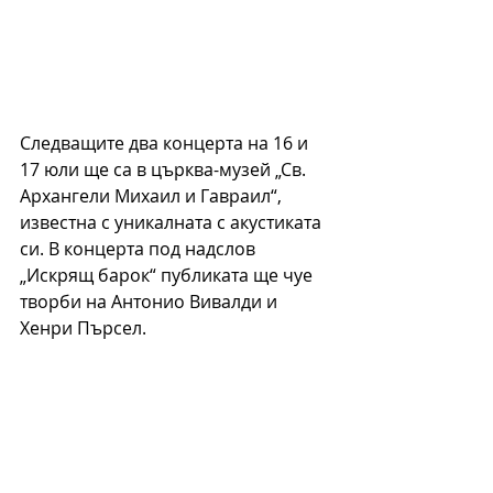
Следващите два концерта на 16 и 
17 юли ще са в църква-музей „Св. 
Архангели Михаил и Гавраил“,  
известна с уникалната с акустиката 
си. В концерта под надслов 
„Искрящ барок“ публиката ще чуе 
творби на Антонио Вивалди и 
Хенри Пърсел. 