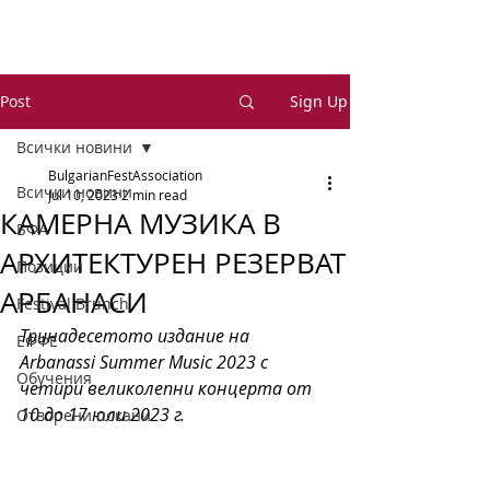
Post
Sign Up
Всички новини
BulgarianFestAssociation
Всички новини
Jul 10, 2023
2 min read
КАМЕРНА МУЗИКА В
БФА
АРХИТЕКТУРЕН РЕЗЕРВАТ
Позиции
АРБАНАСИ
Festival Brunch
Тринадесетото издание на 
ЕФФЕ
Arbanassi Summer Music 2023 с 
Обучения
четири великолепни концерта от 
10 до 17 юли 2023 г.
Отворени покани