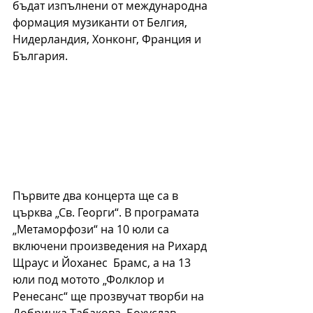
бъдат изпълнени от международна 
формация музиканти от Белгия, 
Нидерландия, Хонконг, Франция и 
България.
Първите два концерта ще са в 
църква „Св. Георги“. В програмата 
„Метаморфози“ на 10 юли са 
включени произведения на Рихард 
Щраус и Йоханес  Брамс, а на 13 
юли под мотото „Фолклор и 
Ренесанс“ ще прозвучат творби на 
Добринка Табакова, Бохуслав 