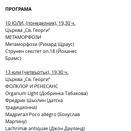
ПРОГРАМА
10 ЮЛИ, (понеделник), 19,30 ч.
Църква „Св. Георги“
МЕТАМОРФОЗИ
Метаморфози (Рихард Щраус)
Струнен секстет оп.18 (Йоханес 
Брамс)
13 юли (четвъртък), 19,30 ч.
Църква „Св. Георги“
ФОЛКЛОР И РЕНЕСАНС
Organum Light (Добринка Табакова)
Фредрик Шьолин (датска 
традиционна)
Мадригал Poco allegro (Бохуслав 
Мартину)
Lachrimæ antiquae (Джон Дауланд)