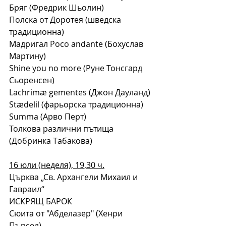
Бряг (Фредрик Шьолин)
Полска от Доротея (шведска 
традиционна)
Мадригал Poco andante (Бохуслав 
Мартину) 
Shine you no more (Руне Тонсгард 
Сьоренсен)
Lachrimæ gementes (Джон Дауланд)
Stædelil (фарьорска традиционна)
Summa (Арво Перт)
Толкова различни пътища 
(Добринка Табакова)
16 юли (неделя), 19,30 ч.
Църква „Св. Архангели Михаил и 
Гавраил“
ИСКРЯЩ БАРОК
Сюита от "Абделазер" (Хенри 
Пърсел)