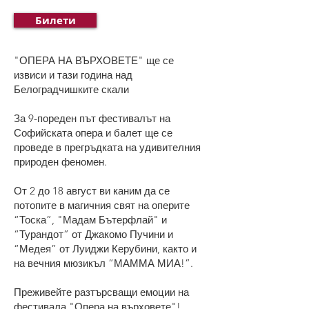
Билети
"ОПЕРА НА ВЪРХОВЕТЕ" ще се
извиси и тази година над
Белоградчишките скали
За 9-пореден път фестивалът на
Софийската опера и балет ще се
проведе в прегръдката на удивителния
природен феномен.
От 2 до 18 август ви каним да се
потопите в магичния свят на оперите
“Тоска”, "Мадам Бътерфлай" и
“Турандот” от Джакомо Пучини и
“Медея” от Луиджи Керубини, както и
на вечния мюзикъл “МАММА МИА!”.
Преживейте разтърсващи емоции на
фестивала "Опера на върховете"!