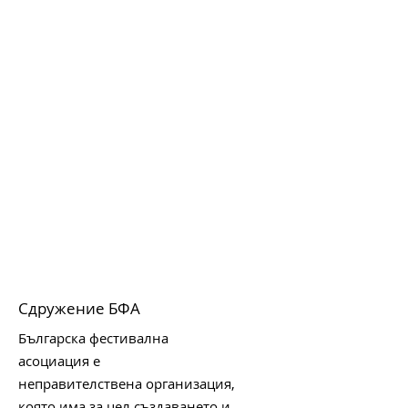
Сдружение БФА
Българска фестивална
асоциация е
неправителствена организация,
която има за цел създаването и