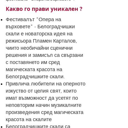
Какво го прави уникален ?
Фестивалът "Опера на
върховете" - Белоградчишки
скали е новаторска идея на
режисьора Пламен Карталов,
чиито необичайни сценични
решения и замисъл са свързани
с поставянето им сред
магическата красота на
Белоградчишките скали.
Привлича любители на оперното
изкуство от целия свят, които
имат възможност да усетят по
неповторим начин музикалните
произведения сред магическата
красота на скалите
Белоградчишките скали са