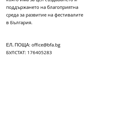
поддържането на благоприятна
среда за развитие на фестивалите
в България.
:
office@bfa.bg
ЕЛ. ПОЩА
БУЛСТАТ:
176405283
Започни да получаваш
месечния ни бюлетин с
любопитни факти, интересни
случки и актуална
информация за любимите ти
фестивали.