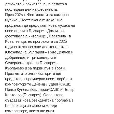
дръвчета и почистване на селото в
последния ден на фестивала.
През 2026 г. Фестивалът за камерна
музика „Неотъпкана пътека“ ще
продължи да представя нова музика на
нови сцени в България. Домът на
фестивала е читалище „Светлина“ в
Ковачевица, но програмата за 2026
година включва още два концерта в
Югозападна България – Гоце Делчев и
Добринище, и три концерта в
Северноцентрална България –
Кърпачево и за първи път в Троян.
През лятото олганизаторите ще
представят премиерно нови творби от
композиторите Дейвид Лудвиг (САЩ),
Пенка Кунева (България/САЩ) и Петър
Керкелов (България). Освен това
създават нова резидентска програма в
Ковачевица за съвсем млади
композитори, които ще имат