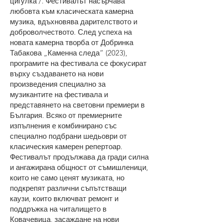
цигулка /. Фестивалът насърчава
любовта към класическата камерна
музика, вдъхновява дарителството и
доброволчеството. След успеха на
новата камерна творба от Добринка
Табакова „Каменна следа“ (2023),
програмите на фестивала се фокусират
върху създаването на нови
произведения специално за
музикантите на фестивала и
представянето на световни премиери в
България. Всяко от премиерните
изпълнения е комбинирано със
специално подбрани шедьоври от
класическия камерен репертоар.
Фестивалът продължава да гради силна
и ангажирана общност от съмишленици,
които не само ценят музиката, но
подкрепят различни съпътстващи
каузи, които включват ремонт и
поддръжка на читалището в
Ковачевица, засаждане на нови