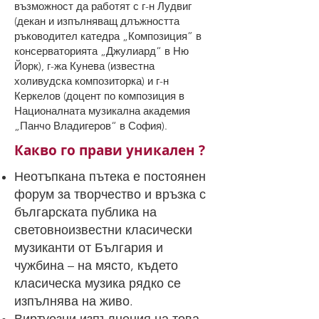
възможност да работят с г-н Лудвиг
(декан и изпълняващ длъжността
ръководител катедра „Композиция” в
консерваторията „Джулиард“ в Ню
Йорк), г-жа Кунева (известна
холивудска композиторка) и г-н
Керкелов (доцент по композиция в
Националната музикална академия
„Панчо Владигеров“ в София).
Какво го прави уникален ?
Неотъпкана пътека е постоянен
форум за творчество и връзка с
българската публика на
световноизвестни класически
музиканти от България и
чужбина – на място, където
класическа музика рядко се
изпълнява на живо.