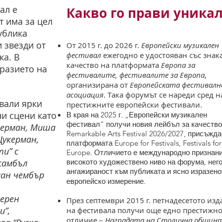
ал e
Какво го прави уникал
т има за цел
ублика
 звезди от
​От 2015 г. до 2026 г.
Европейски музикален
фестивал
ежегодно е удостояван със знака
ка. В
качество на платформата
Европа за
разието на
фестивалите, фестивалите за Европа
,
организирана от
Европейската фестивалн
асоциация
. Така форумът се нареди сред н
твали ярки
престижните европейски фестивали.
и сцени като
В края на 2025 г. „Европейски музикален
фестивал“ получи новия лейбъл за качество
дерман, Миша
Remarkable Arts Festival 2026/2027, присъжда
Цукерман,
платформата Europe for Festivals, Festivals for
и” с
Europe. Отличието е международно признани
самбъл
високото художествено ниво на форума, нег
ангажираност към публиката и ясно изразено
ман чембър
европейско измерение.
мерен
През септември 2015 г. петнадесетото из
и”,
на фестивала получи още едно престижн
отличие –
Наградата на Столична община