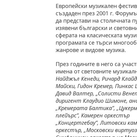
Европейски музикален фестив
създаден през 2001 г. Форумъ
да представи на столичната п
изявени български и световни
сферата на класическата музи
програмата се търси многооб
жанрове и видове музика.
През годините в него са учас
имена от световните музикалн
Найджъл Кенеди, Ричард Клай
Майски, Гидон Кремер, Пинкас 
Давид Валтер, „Солисти Венет
диригент Клаудио Шимоне, ан
„Кремерата Балтика”, „Цукер
плейърс”, Камерен оркестър
„Концертгебау”, Литовски ка
оркестър, „Московски виртуоз