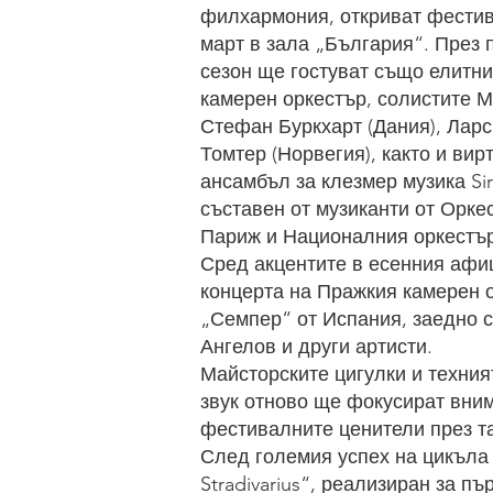
филхармония, откриват фестив
март в зала „България“. През 
сезон ще гостуват също елитн
камерен оркестър, солистите 
Стефан Буркхарт (Дания), Лар
Томтер (Норвегия), както и вир
ансамбъл за клезмер музика Sir
съставен от музиканти от Орке
Париж и Националния оркестър
Сред акцентите в есенния афи
концерта на Пражкия камерен о
„Семпер“ от Испания, заедно 
Ангелов и други артисти.
Майсторските цигулки и техни
звук отново ще фокусират вни
фестивалните ценители през та
След големия успех на цикъла
Stradivarius“, реализиран за пъ