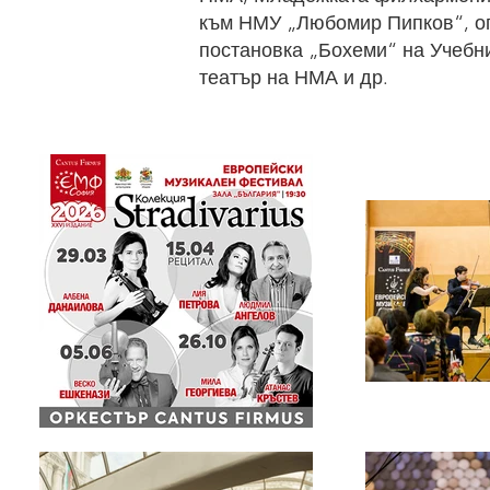
към НМУ „Любомир Пипков“, о
постановка „Бохеми“ на Учебн
театър на НМА и др.