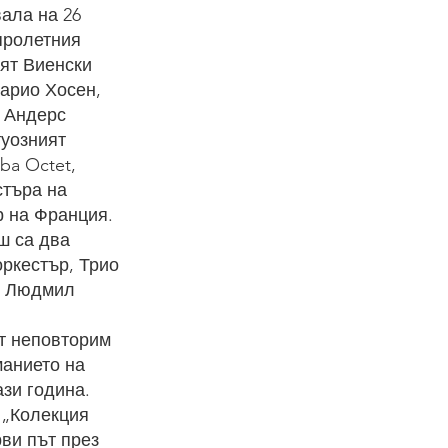
ала на 26
пролетния
ият Виенски
Марио Хосен,
с Андерс
туозният
ba Octet,
стъра на
 на Франция.
ш са два
ркестър, Трио
с Людмил
ят неповторим
манието на
зи година.
 „Колекция
рви път през