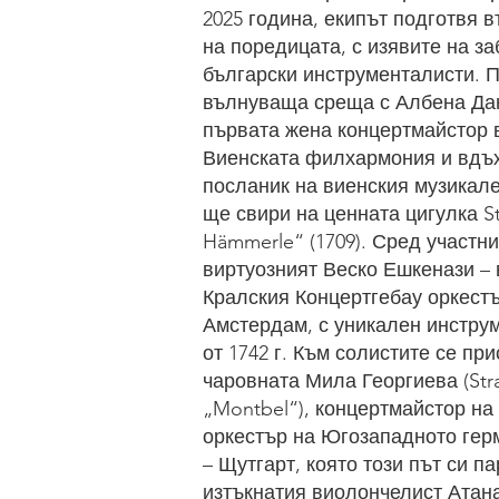
2025 година, екипът подготвя в
на поредицата, с изявите на з
български инструменталисти. 
вълнуваща среща с Албена Да
първата жена концертмайстор 
Виенската филхармония и вдъ
посланик на виенския музикале
ще свири на ценната цигулка Str
Hämmerle“ (1709). Сред участни
виртуозният Веско Ешкенази – 
Кралския Концертгебау оркестъ
Амстердам, с уникален инструм
от 1742 г. Към солистите се пр
чаровната Мила Георгиева (Stra
„Montbel“), концертмайстор н
оркестър на Югозападното гер
– Щутгарт, която този път си п
изтъкнатия виолончелист Атана