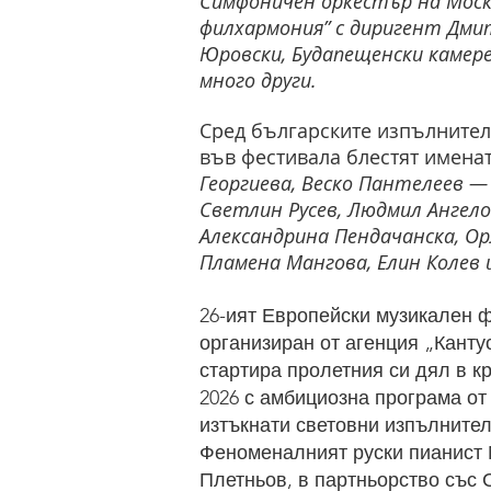
Симфоничен оркестър на Моск
филхармония” с диригент Дми
Юровски, Будапещенски камер
много други.
Сред българските изпълнител
във фестивала блестят имена
Георгиева, Веско Пантелеев —
Светлин Русев, Людмил Ангело
Александрина Пендачанска, Ор
Пламена Мангова, Елин Колев и
26-ият Европейски музикален 
организиран от агенция „Канту
стартира пролетния си дял в к
2026 с амбициозна програма от
изтъкнати световни изпълнител
Феноменалният руски пианист
Плетньов, в партньорство със