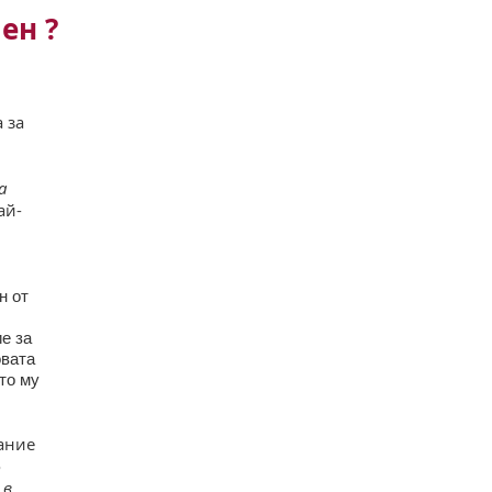
ен ?
 за
а
ай-
н от
е за
овата
то му
дание
о
 в