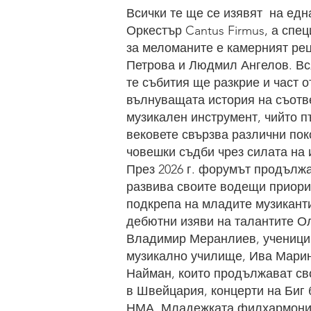
Всички те ще се изявят на едн
Оркестър Cantus Firmus, а спе
за меломаните е камерният ре
Петрова и Людмил Ангелов. Вся
те събития ще разкрие и част о
вълнуващата история на съотв
музикален инструмент, чийто п
вековете свързва различни пок
човешки съдби чрез силата на 
През 2026 г. форумът продълж
развива своите водещи приори
подкрепа на младите музикант
дебютни изяви на талантите О
Владимир Меранлиев, ученици 
музикално училище, Ива Мари
Найман, които продължават св
в Швейцария, концерти на Биг 
НМА, Младежката филхармони