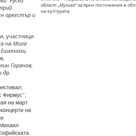
ва “Руска
област „Музика”
за ярки постижения в обл
трий
на културата.
ен оркестър и
и, участници
та на
Мила
 Ешкенази,
в,
лин Горанов,
 др.
фестивал,
с Фирмус“,
рая на март
 концерти на
и.
 Михаил
 Софийската