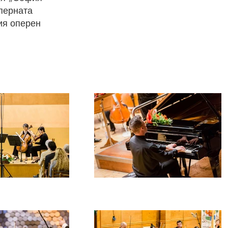
перната
ия оперен