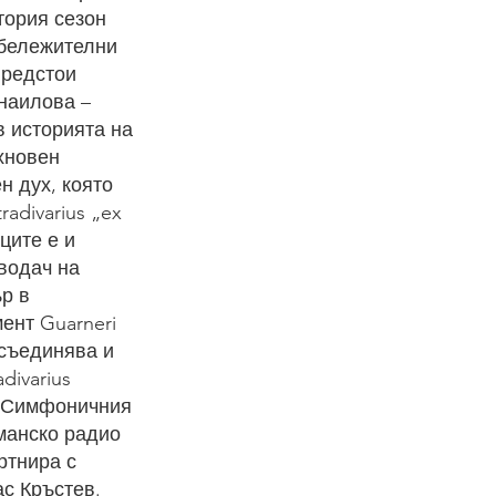
тория сезон
абележителни
Предстои
наилова –
в историята на
хновен
н дух, която
adivarius „ex
ците е и
водач на
р в
ент Guarneri
исъединява и
divarius
а Симфоничния
манско радио
артнира с
с Кръстев.