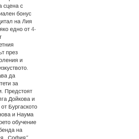
а сцена с
циален бонус
цитал на Лия
ко едно от 4-
т
етния
ът през
оления и
изкуството.
ава да
тети за
и. Предстоят
лга Дойкова и
от Бургаското
нова и Наума
оето обучение
бенда на
я „София“