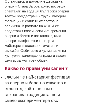
Организатор и домакин е Държавна
опера – Стара Загора, която посреща
спектакли на водещи български оперни
театри, чуждестранни трупи, камерни
формации и солисти от световна
величина. В рамките на ФОБИ се
представят класически и съвременни
оперни и балетни постановки, гала
вечери, симфонични концерти,
майсторски класове и тематични
изложби. Събитието е кулминация на
културния календар на града и важен
център за културен обмен.
Какво го прави уникален ?
„ФОБИ“ е най-старият фестивал
за оперно и балетно изкуство в
страната, който не само
съхранява традицията, но и
смело експериментира със