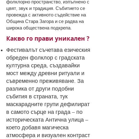
фолклорно пространство, изпълнено с
цвят, звук и традиция. Събитието се
провежда с активното съдействие на
Община Стара Загора и се радва на
широка обществена подкрепа.
Какво го прави уникален ?
Фестивалът съчетава езическия
обреден фолклор с градската
културна среда, създавайки
мост между древни ритуали и
съвременно преживяване. За
разлика от други подобни
събития в страната, тук
маскарадните групи дефилират
в самото сърце на града – по
историческата Антична улица –
което добавя магическа
атмосфера и визуален контраст