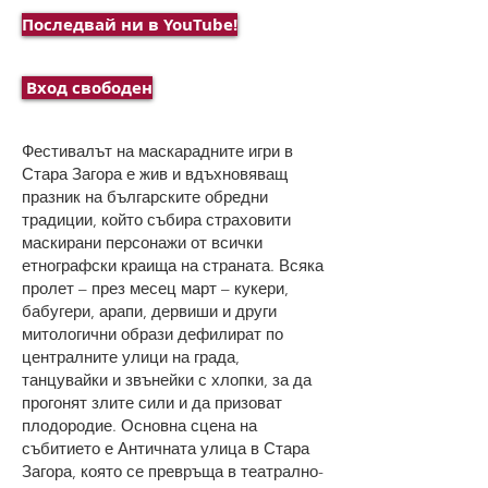
Последвай ни в YouTube!
Вход свободен
Фестивалът на маскарадните игри в
Стара Загора е жив и вдъхновяващ
празник на българските обредни
традиции, който събира страховити
маскирани персонажи от всички
етнографски краища на страната. Всяка
пролет – през месец март – кукери,
бабугери, арапи, дервиши и други
митологични образи дефилират по
централните улици на града,
танцувайки и звънейки с хлопки, за да
прогонят злите сили и да призоват
плодородие. Основна сцена на
събитието е Античната улица в Стара
Загора, която се превръща в театрално-