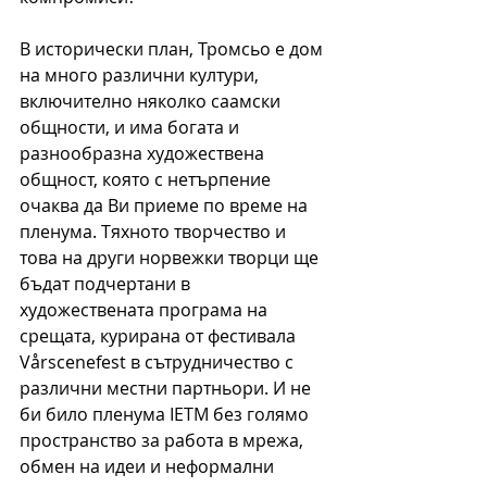
В исторически план, Тромсьо е дом 
на много различни култури, 
включително няколко саамски 
общности, и има богата и 
разнообразна художествена 
общност, която с нетърпение 
очаква да Ви приеме по време на 
пленума. Тяхното творчество и 
това на други норвежки творци ще 
бъдат подчертани в 
художествената програма на 
срещата, курирана от фестивала 
Vårscenefest в сътрудничество с 
различни местни партньори. И не 
би било пленума IETM без голямо 
пространство за работа в мрежа, 
обмен на идеи и неформални 