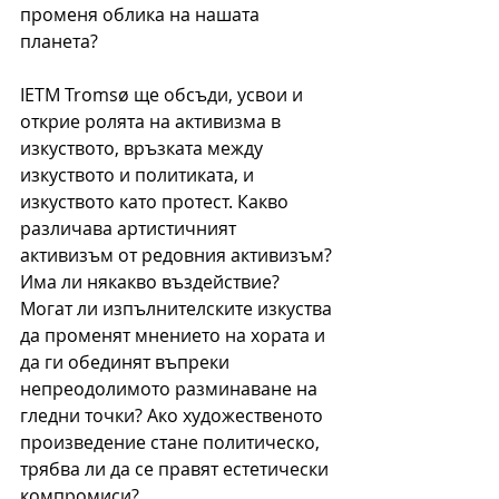
променя облика на нашата 
планета?
IETM Tromsø ще обсъди, усвои и 
открие ролята на активизма в 
изкуството, връзката между 
изкуството и политиката, и 
изкуството като протест. Какво 
различава артистичният 
активизъм от редовния активизъм? 
Има ли някакво въздействие? 
Могат ли изпълнителските изкуства 
да променят мнението на хората и 
да ги обединят въпреки 
непреодолимото разминаване на 
гледни точки? Ако художественото 
произведение стане политическо, 
трябва ли да се правят естетически 
компромиси?