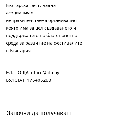
Българска фестивална
асоциация е
неправителствена организация,
която има за цел създаването и
поддържането на благоприятна
среда за развитие на фестивалите
в България.
:
office@bfa.bg
ЕЛ. ПОЩА
БУЛСТАТ:
176405283
Започни да получаваш
месечния ни бюлетин с
любопитни факти, интересни