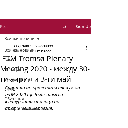
Post
Sign Up
Всички новини
BulgarianFestAssociation
Всички новини
Nov 18, 2019
1 min read
IETM Tromsø Plenary
БФА
Meeting 2020 - между 30-
Позиции
ти април и 3-ти май
Festival Brunch
Сцената на пролетния пленум на 
ЕФФЕ
IETM 2020 ще бъде Тромсьо, 
Обучения
културната столица на 
арктическа Норвегия.
Отворени покани