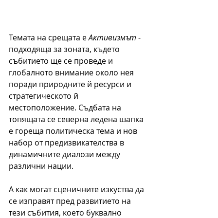
Темата на срещата е 
Активизмът
 - 
подходяща за зоната, където 
събитието ще се проведе и 
глобалното внимание около нея 
поради природните й ресурси и 
стратегическото й 
местоположение. Съдбата на 
топящата се северна ледена шапка 
е гореща политическа тема и нов 
набор от предизвикателства в 
динамичните диалози между 
различни нации.
А как могат сценичните изкуства да 
се изправят пред развитието на 
тези събития, което буквално 