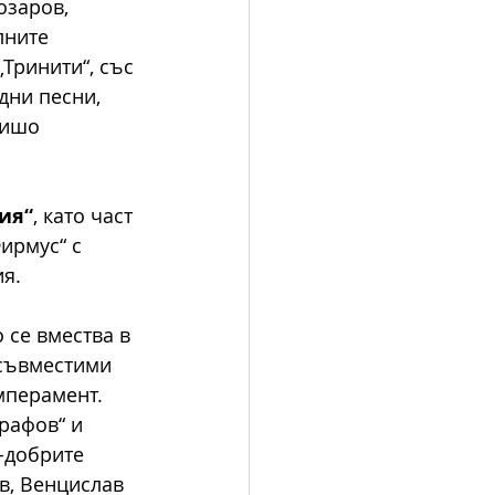
озаров, 
лните 
Тринити“, със 
дни песни, 
Мишо 
рия“
, като част 
ирмус“ с 
я. 
се вмества в 
есъвместими 
мперамент. 
рафов“ и 
-добрите 
в, Венцислав 