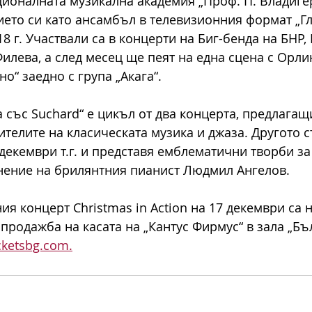
ионалната музикална академия „Проф. П. Владигер
ието си като ансамбъл в телевизионния формат „Гл
8 г. Участвали са в концерти на Биг-бенда на БНР, 
илева, а след месец ще пеят на една сцена с Орли
о“ заедно с група „Акага“.
 със Suchard“ е цикъл от два концерта, предлагащ
ителите на класическата музика и джаза. Другото 
 декември т.г. и представя емблематични творби за
нение на брилянтния пианист Людмил Ангелов.
ия концерт Christmas in Action на 17 декември са 
в продажба на касата на „Кантус Фирмус“ в зала „Бъ
icketsbg.com.