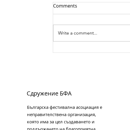
Comments
Write a comment...
Вълнуващ брой 2 на
Списание за танц
Сдружение БФА
Българска фестивална асоциация е
неправителствена организация,
която има за цел създаването и
поддържането на благоприятна