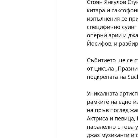
Стоян Янкулов Стун
китара и саксофон
изпълнения се при
специфично суинг 
оперни арии и джа
Йосифов, и разбир
Събитието ще се с
от цикъла „Празни
подкрепата на Suc
Уникалната артист
рамките на едно и
на пръв поглед жа
Актриса и певица
паралелно с това 
джаз музиканти и 