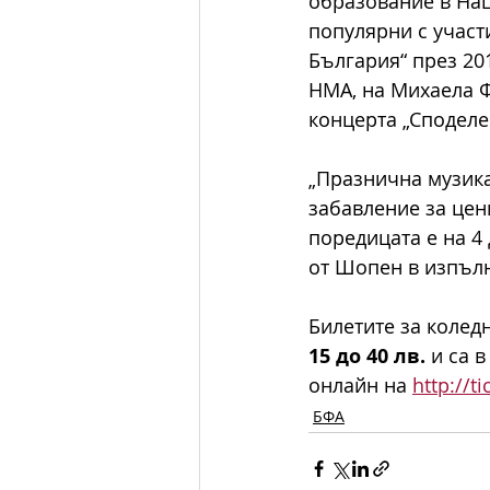
образование в Нац
популярни с участ
България“ през 201
НМА, на Михаела Ф
концерта „Споделен
„Празнична музика
забавление за цен
поредицата е на 4
от Шопен в изпъл
Билетите за коледн
15 до 40 лв.
 и са 
онлайн на 
http://t
БФА