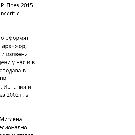
Р. През 2015 
cert“ с 
то оформят 
 аранжор, 
 и изявени 
ени у нас и в 
еподава в 
ни 
, Испания и 
 2002 г. в 
 Миглена 
есионално 