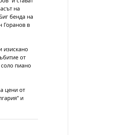
ов“ и стават 
асът на 
Биг бенда на 
н Горанов в 
и изискано
събитие от
 соло пиано 
на цени от
лгария“ и 