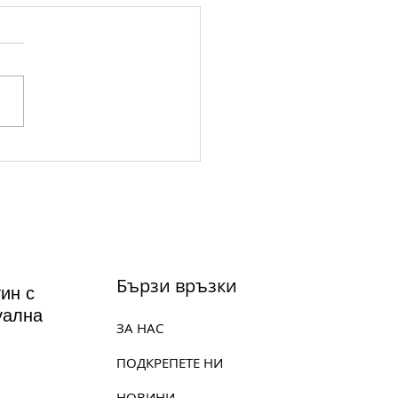
а на вековете на 14
ст: 'Атила' - Опера в
ог и три действия от
зепе Верди
Бързи връзки
ин с
уална
ЗА НАС
ПОДКРЕПЕТЕ НИ
НОВИНИ