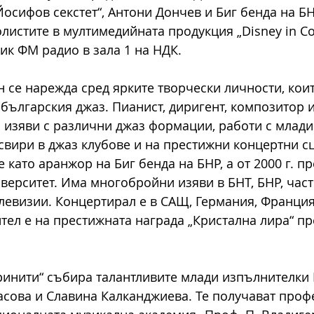
осифов секстет“, Антони Дончев и Биг бенда на БН
олистите в мултимедийната продукция „Disney in Con
ик ФМ радио в зала 1 на НДК. 
н се нарежда сред ярките творчески личности, кои
българския джаз. Пианист, диригент, композитор и
 изяви с различни джаз формации, работи с млади
свири в джаз клубове и на престижни концертни сц
 като аранжор на Биг бенда на БНР, а от 2000 г. пр
верситет. Има многобройни изяви в БНТ, БНР, част
левизии. Концертирал е в САЩ, Германия, Франция
тел е на престижната награда „Кристална лира“ през
ринити“ събира талантливите млади изпълнителки
асова и Славина Калканджиева. Те получават проф