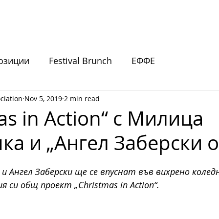
ИВАЛИ
ПОДКРЕПЕТЕ НИ
НОВИНИ
СЪБИТИЯ
озиции
Festival Brunch
ЕФФЕ
ciation
Nov 5, 2019
2 min read
покани
as in Action“ с Милица
ка и „Ангел Заберски о
и Ангел Заберски ще се впуснат във вихрено колед
 си общ проект „Christmas in Action“. 