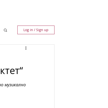
ПАРТНЬОРИ
КОНТАКТИ
Log in / Sign up
ктет“
но музикално 