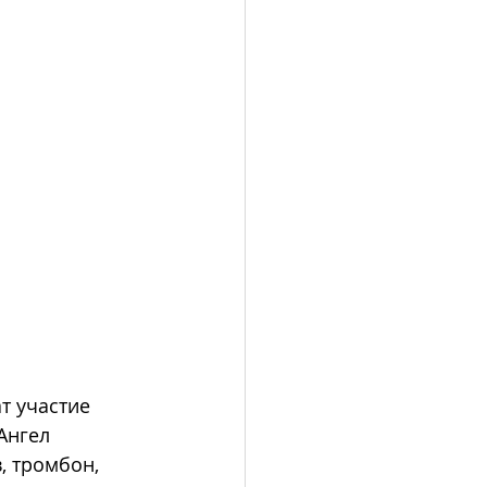
т участие 
Ангел 
, тромбон, 