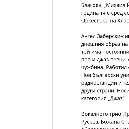
Благоев, „Михаил Й
година тя е сред с
Оркестъра на Клас
Ангел Заберски-си
днешния образ на 
той има постоянни
поп и джаз певци, 
чужбина. Работил е
Нов български уни
радиостанции и те
други страни. Носи
категория „Джаз“.
Вокалното трио „Т
Русева, Божана Сп