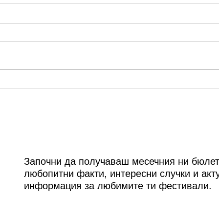
ММФ “Варненско лято”:
Сцен
Годишно състезание на
авгу
"Фонд Цигулките на проф.
прол
Минчев" 2020
Джу
Започни да получаваш месечния ни бюлет
любопитни факти, интересни случки и акт
информация за любимите ти фестивали.