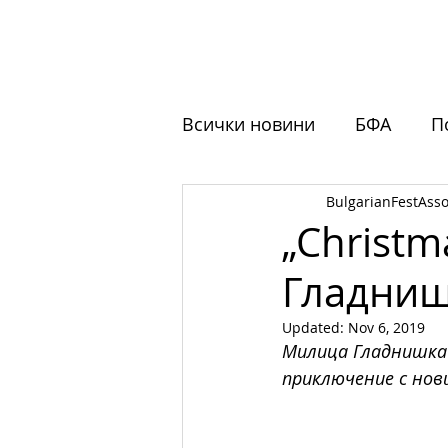
НАЧАЛО
ЗА НАС
ФЕСТ
Всички новини
БФА
П
BulgarianFestAsso
Обучения
Отворени 
„Christm
Гладниш
Updated:
Nov 6, 2019
Милица Гладнишка 
приключение с новия