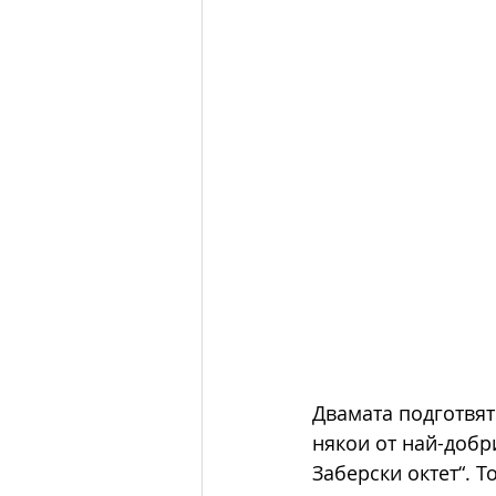
Двамата подготвят
някои от най-добр
Заберски октет“. Т