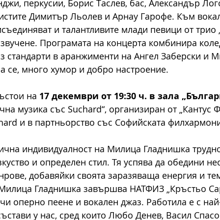
джи, перкусии, Борис Таслев, бас, Александър Лог
истите Димитър Льолев и Арнау Гарофе. Към вока
съединяват и талантливите млади певици от трио „
звучене. Програмата на концерта комбинира коле
з стандарти в аранжименти на Ангел Заберски и 
а се, много хумор и добро настроение.
ъстои на 
17 декември от 19:30 ч. в зала „Бълга
чна музика със Suchard“, организиран от „Кантус Ф
hard и в партньорство със Софийската филхармони
ична индивидуалност на Милица Гладнишка трудно 
зкуство и определен стил. Тя успява да обедини н
нрове, добавяйки своята заразяваща енергия и те
, Милица Гладнишка завършва НАТФИЗ „Кръстьо Са
учи оперно пеене и вокален джаз. Работила е с най
състави у нас, сред които Любо Денев, Васил Спасо