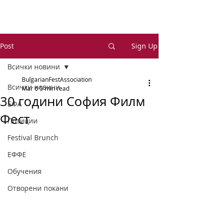
Post
Sign Up
Всички новини
BulgarianFestAssociation
Всички новини
Mar 6
5 min read
30 години София Филм
БФА
Фест
Позиции
Festival Brunch
ЕФФЕ
Обучения
Отворени покани