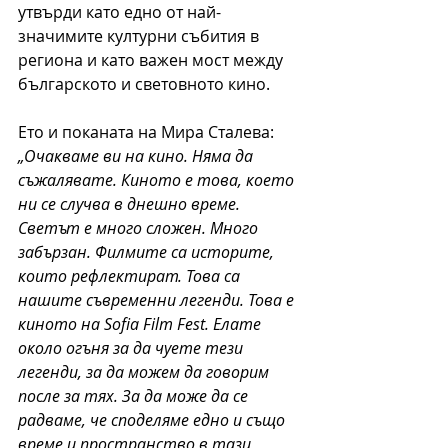
утвърди като едно от най-
значимите културни събития в 
региона и като важен мост между 
българското и световното кино.
Ето и поканата на Мира Сталева:
„Очакваме ви на кино. Няма да 
съжалявате. Киното е това, което 
ни се случва в днешно време. 
Светът е много сложен. Много 
забързан. Филмите са историте, 
които рефлектират. Това са 
нашите съвременни легенди. Това е 
киното на Sofia Film Fest. Елате 
около огъня за да чуете тези 
легенди, за да можем да говорим 
после за тях. За да може да се 
радваме, че споделяме едно и също 
време и пространство в тази 