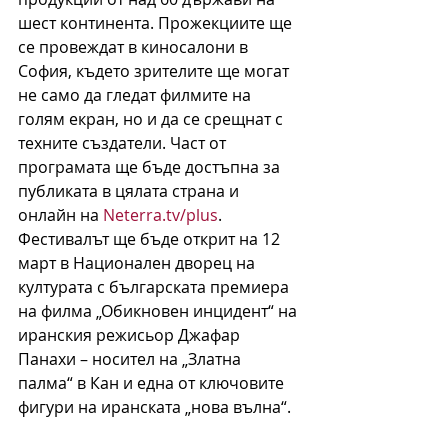
шест континента. Прожекциите ще 
се провеждат в киносалони в 
София, където зрителите ще могат 
не само да гледат филмите на 
голям екран, но и да се срещнат с 
техните създатели. Част от 
програмата ще бъде достъпна за 
публиката в цялата страна и 
онлайн на 
Neterra.tv/plus
.
Фестивалът ще бъде открит на 12 
март в Национален дворец на 
културата с българската премиера 
на филма „Обикновен инцидент“ на 
иранския режисьор Джафар 
Панахи – носител на „Златна 
палма“ в Кан и една от ключовите 
фигури на иранската „нова вълна“.