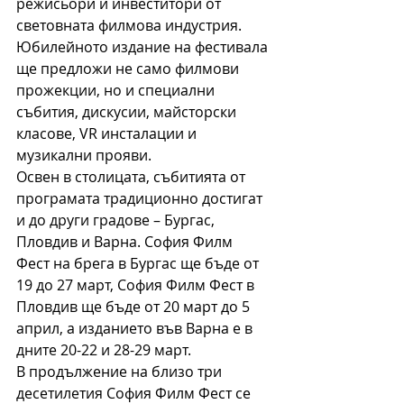
режисьори и инвеститори от 
световната филмова индустрия.
Юбилейното издание на фестивала 
ще предложи не само филмови 
прожекции, но и специални 
събития, дискусии, майсторски 
класове, VR инсталации и 
музикални прояви.
Освен в столицата, събитията от 
програмата традиционно достигат 
и до други градове – Бургас, 
Пловдив и Варна. София Филм 
Фест на брега в Бургас ще бъде от 
19 до 27 март, София Филм Фест в 
Пловдив ще бъде от 20 март до 5 
април, а изданието във Варна е в 
дните 20-22 и 28-29 март.
В продължение на близо три 
десетилетия София Филм Фест се 