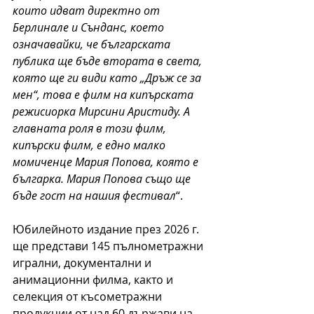
които идват директно от 
Берлинале и Сънданс, което 
означавайки, че българската 
публика ще бъде втората в света, 
която ще ги види като „Дръж се за 
мен“, това е филм на кипърската 
режисиорка Мирсини Аристиду. А 
главната роля в този филм, 
кипърски филм, е едно малко 
момиченце Мария Попова, която е 
българка. Мария Попова също ще 
бъде гост на нашия фестивал
“. 
Юбилейното издание през 2026 г. 
ще представи 145 пълнометражни 
игрални, документални и 
анимационни филма, както и 
селекция от късометражни 
продукции от над 60 държави на 