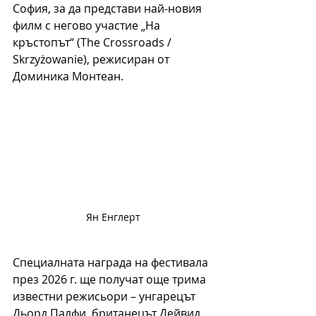
София, за да представи най-новия 
филм с негово участие „На 
кръстопът“ (The Crossroads / 
Skrzyżowanie), режисиран от 
Доминика Монтеан.
Ян Енглерт
Специалната награда на фестивала 
през 2026 г. ще получат още трима 
известни режисьори – унгарецът 
Дьорд Палфи, британецът Дейвид 