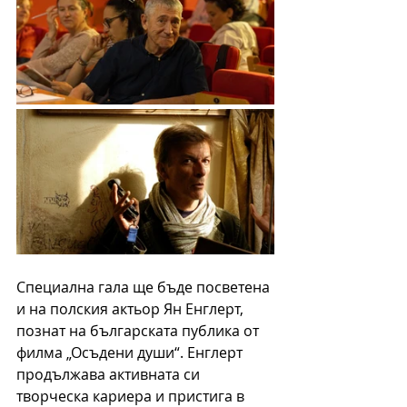
Специална гала ще бъде посветена 
и на полския актьор Ян Енглерт, 
познат на българската публика от 
филма „Осъдени души“. Енглерт 
продължава активната си 
творческа кариера и пристига в 