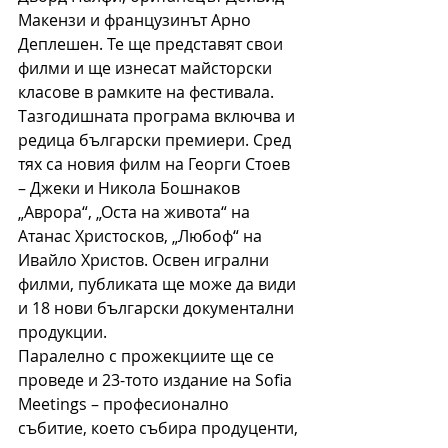
Макензи и французинът Арно 
Деплешен. Те ще представят свои 
филми и ще изнесат майсторски 
класове в рамките на фестивала.
Тазгодишната програма включва и 
редица български премиери. Сред 
тях са новия филм на Георги Стоев 
– Джеки и Никола Бошнаков 
„Аврора“, „Оста на живота“ на 
Атанас Христосков, „Любоф“ на 
Ивайло Христов. Освен игрални 
филми, публиката ще може да види 
и 18 нови български документални 
продукции.
Паралелно с прожекциите ще се 
проведе и 23-тото издание на Sofia 
Meetings – професионално 
събитие, което събира продуценти, 