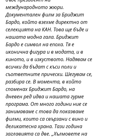
международното жюри. 
Документален филм за Бриджит 
Бардо, който взехме директно от 
селекцията на КАН. Това ще бъде и 
нашата модна гала. Бриджит 
Бардо е символ на епоха. Тя е 
иконична фигура и в модата, и в 
киното, и в изкуството. Надявам се 
всички да бъдат с къси поли и 
съответните прически. Шегувам се, 
разбира се. В момента, в който 
споменах Бриджит Бардо, на 
дневен ред идва и нашата гурме 
програма. От много години ние се 
занимаваме с това да показваме 
филми, които са свързани с вино и 
деликатесна храна. Тази година 
заглавията са две. „Хълмовете на 