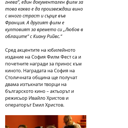
гнева“, един документален филм за 
това какво е да произвеждаш вино 
с много страст и сърце във 
Франция. А другият филм е 
култовият за времето си „Любов в 
облаците“ с Киану Рийвс.“
Сред акцентите на юбилейното 
издание на София Филм Фест са и 
почетните награди за принос към 
киното. Наградата на София на 
Столичната община ще получат 
двама изтъкнати творци на 
българското кино – актьорът и 
режисьор Ивайло Христов и 
операторът Емил Христов.