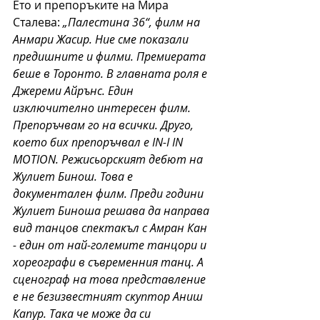
Ето и препоръките на Мира 
Сталева: 
„Палестина 36“, филм на 
Анмари Жасир. Ние сме показали 
предишните и филми. Премиерата 
беше в Торонто. В главната роля е 
Джереми Айрънс. Един 
изключително интересен филм. 
Препоръчвам го на всички. Друго, 
което бих препоръчвал е IN-I IN 
MOTION. Режисьорският дебют на 
Жулиет Бинош. Това е 
документален филм. Преди години 
Жулиет Биноша решава да направа 
вид танцов спектакъл с Амран Кан 
- един от най-големите танцори и 
хореографи в съвременния танц. А 
сценограф на това представление 
е не безизвестният скуптор Аниш 
Капур. Така че може да си 