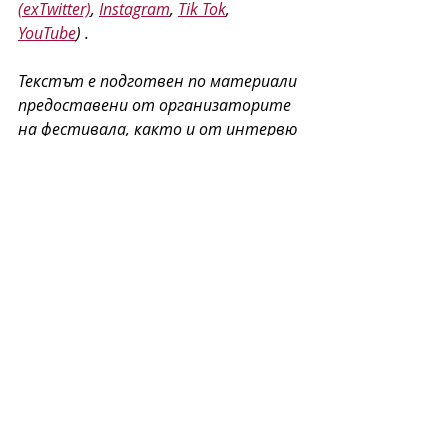
(exTwitter)
, 
Instagram
, 
Tik Tok
, 
YouTube
) .
Текстът е подготвен по материали 
предоставени от организаторите 
на фестивала, както и от интервю 
за Радио Класик А 
Recent Posts
See All