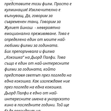
представите този филм. Просто е 
кулминация! Изключително е 
вълнуващ. Да, говорим за 
съвременен танц. Говорим за 
Жулиет Бинош  - невероятно 
емоционално преживяване. Това е 
определено един от моите най-
любими филми за годината
. 
Бих
препоръчвала и филма 
„Кокошка“ на Дьорд Палфи. Това 
също е един от най-интересните 
филми за годината, който 
представя светът през погледа на 
една кокошка. Как изглеждаме ние 
през погледа на една кокошка. 
Дьорд Палфи е едно от най-
интересните имена в унгарското 
кино в последните години. Той ще 
бъде президент на 