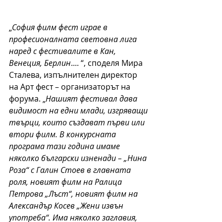
„
София филм фест играе в 
професионалната световна лига 
наред с фестивалите в Кан, 
Венеция, Берлин
.... “, споделя Мира 
Сталева, изпълнителен директор 
на Арт фест – организаторът на 
форума. „
Нашият фестивал дава 
видимост на едни млади, изгряващи 
твърци, които създават първи или 
втори филм. В конкурсната 
програма тази година имаме 
няколко български изненади – „Нина 
Роза“ с Галин Стоев в главната 
роля, новият филм на Ралица 
Петрова „Лъст“, новият филм на 
Александър Косев „Жени извън 
употреба“. Има няколко заглавия, 