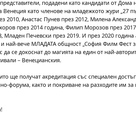
представители, подадени като кандидати от Дома н
а Венеция като членове на младежкото жури „27 път
з 2010, Анастас Пунев през 2012, Милена Алексан
хоров през 2014 година, Филип Морозов през 2017 
8, Младен Печевски през 2019. И през 2020 година
 и най-вече МЛАДАТА общност „София Филм Фест з
да се докоснат до магията на един от най-авторит
ивали – Венецианския.
ито ще получат акредитация със специален достъп
но-форума, както и покриване на разходите им за 
!