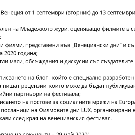
Венеция от 1 септември (вторник) до 13 септември 
о член на Младежкото жури, оценяващо филмите в с
;
чки филми, представени във „Венециански дни” и съ
а 2020 година;
ъгли маси, обсъждания и дискусии със създателите
списването на блог , който е специално разработен 
да пишат рецензии, които може да бъдат публикуван
ийни партньори на фестивала;
 писането на постове за социалните мрежи на Europ
и посланици на Филмовите дни LUX, организирани в
ави след края на венецианския фестивал.
ване на документи – 29 май 2020!