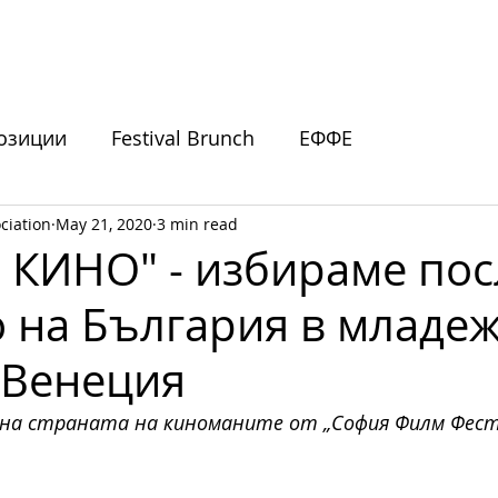
ИВАЛИ
ПОДКРЕПЕТЕ НИ
НОВИНИ
СЪБИТИЯ
озиции
Festival Brunch
ЕФФЕ
ciation
May 21, 2020
3 min read
покани
и КИНО" - избираме по
о на България в младе
 Венеция
на страната на киноманите от „София Филм Фест