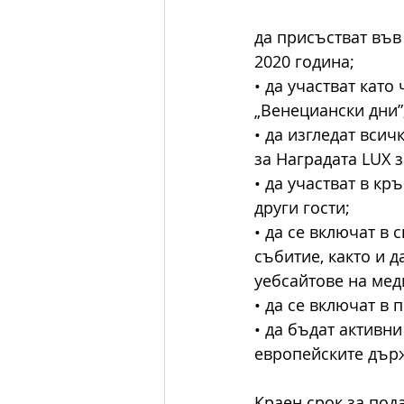
да присъстват във 
2020 година;
• да участват кат
„Венециански дни”
• да изгледат вси
за Наградата LUX з
• да участват в кр
други гости;
• да се включат в 
събитие, както и 
уебсайтове на мед
• да се включат в
• да бъдат активн
европейските държ
Краен срок за пода