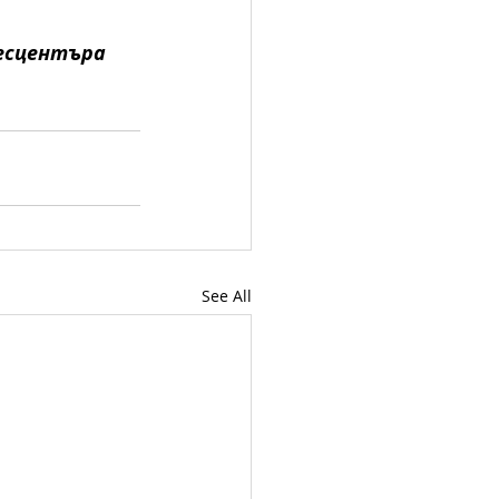
есцентъра 
See All