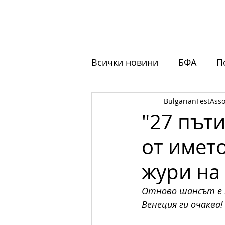
НАЧАЛО
ЗА НАС
ФЕСТ
Всички новини
БФА
П
BulgarianFestAsso
Обучения
Отворени 
"27 път
от имет
жури на
Отново шансът е 
Венеция ги очаква!