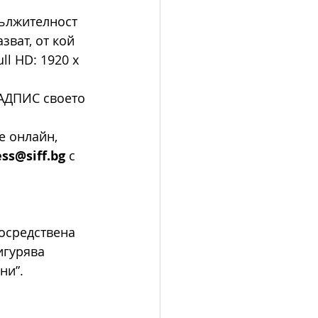
ължителност 
зват, от кой 
l HD: 1920 x 
НАДПИС своето 
е онлайн, 
ss@siff.bg
 с 
осредствена 
игурява 
ни”.