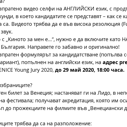
а?
изпратено видео селфи на АНГЛИЙСКИ език, с прод
унди, в което кандидатите се представят – как се ка
 са. Видеото трябва да е във висока резолюция (Ful
 звук.
 с „Киното за мен е…“, нужно е да включите като 
 България. Направете го забавно и оригинално! 
изпратен формулярът за кандидатстване (попълва с
ариант), попълнен на английски език, на 
адрес pre
NICE Young Jury 2020, 
до 29 май 2020, 18:00 часа.
 избраниците?
ен билет за Венеция; настаняват ги на Лидо, в неп
на фестивала; получават акредитация, която им ос
п до прожекциите на филмите във „Венециански д
иците трябва да са на разположение: