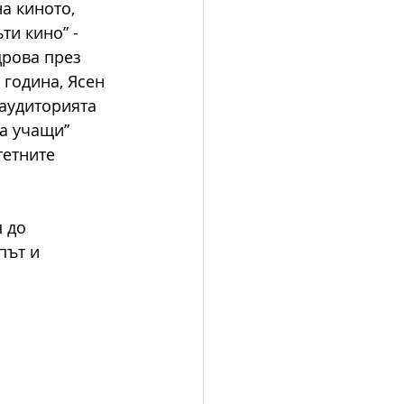
а киното, 
и кино” - 
дрова през 
година, Ясен 
 аудиторията 
а учащи” 
етните 
 до 
път и 