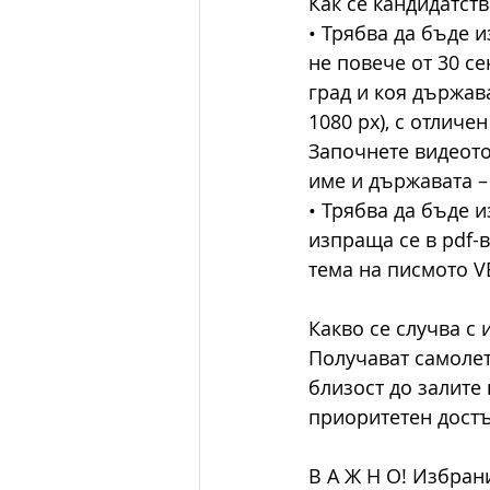
Как се кандидатств
• Трябва да бъде 
не повече от 30 сек
град и коя държава
1080 px), с отличен
Започнете видеото
име и държавата –
• Трябва да бъде 
изпраща се в pdf-в
тема на писмото VE
Какво се случва с
Получават самолет
близост до залите 
приоритетен достъ
В А Ж Н О! Избран