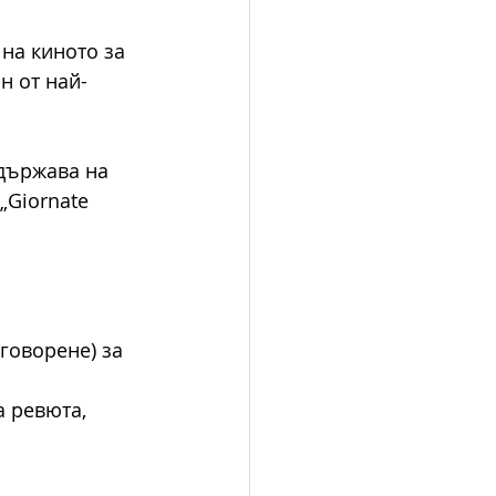
на киното за 
н от най-
държава на 
„Giornate 
говорене) за 
 ревюта, 