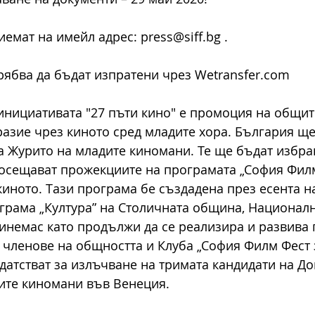
емат на имейл адрес: press@siff.bg .
рябва да бъдат изпратени чрез Wetransfer.com
инициативата "27 пъти кино" е промоция на общит
азие чрез киното сред младите хора. България щ
а Журито на младите киномани. Те ще бъдат избра
посещават прожекциите на програмата „София Филм
иното. Тази програма бе създадена през есента на 
грама „Култура” на Столичната община, Национал
инемас като продължи да се реализира и развива 
членове на общността и Клуба „София Филм Фест 
датстват за излъчване на тримата кандидати на До
ите киномани във Венеция.