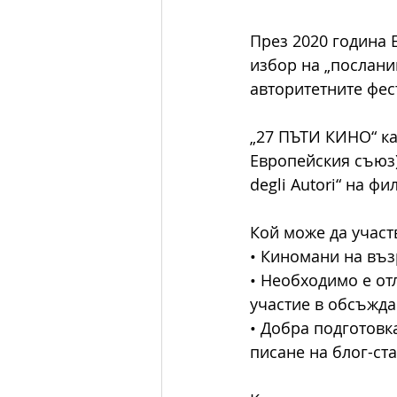
През 2020 година 
избор на „послани
авторитетните фес
„27 ПЪТИ КИНО“ ка
Европейския съюз) 
degli Autori“ на ф
Кой може да участ
• Киномани на въз
• Необходимо е отл
участие в обсъжда
• Добра подготовк
писане на блог-ста