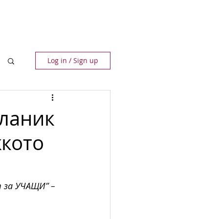
ПАРТНЬОРИ
КОНТАКТИ
Log in / Sign up
сланик
жкото
 за УЧАЩИ” –