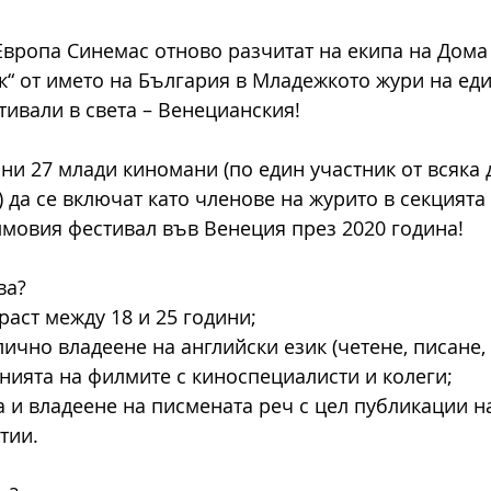
Европа Синемас отново разчитат на екипа на Дома 
к“ от името на България в Младежкото жури на еди
тивали в света – Венецианския!
ни 27 млади киномани (по един участник от всяка 
да се включат като членове на журито в секцията 
илмовия фестивал във Венеция през 2020 година!
ва?
раст между 18 и 25 години;
ично владеене на английски език (четене, писане, 
нията на филмите с киноспециалисти и колеги;
а и владеене на писмената реч с цел публикации на
тии.