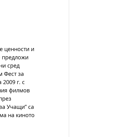
е ценности и 
е предложи 
ни сред 
 Фест за 
2009 г. с 
ния филмов 
през 
за Учащи” са 
ма на киното 