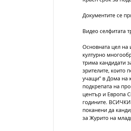
Документите се при
Видео селфитата т
Основната цел на 
културно многообр
трима кандидати з
зрителите, които 
учащи” в Дома на к
подкрепата на про
център и Европа С
годините. ВСИЧКИ 
поканени да канди
за Журито на млад