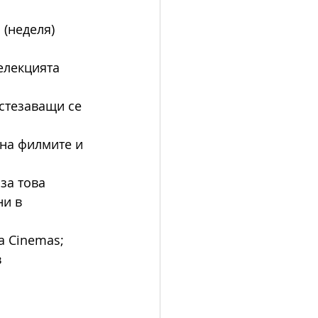
(неделя) 
елекцията 
стезаващи се 
 на филмите и 
за това 
и в 
a Cinemas;
 