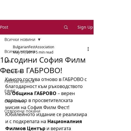
Post
Sign Up
Всички новини
BulgarianFestAssociation
Всички новини
May 31, 2019
5 min read
10 години София Филм
БФА
Фест в ГАБРОВО!
Позиции
Киното гостува отново в ГАБРОВО с 
Festival Brunch
благодарност към ръководството 
ЕФФЕ
на 
Община ГАБРОВО
 – верен 
партньор в просветителската 
Обучения
мисия на София Филм Фест! 
Отворени покани
Юбилейното издание се реализира 
и с подкрепата на 
Националния 
Филмов Център
 и веригата 