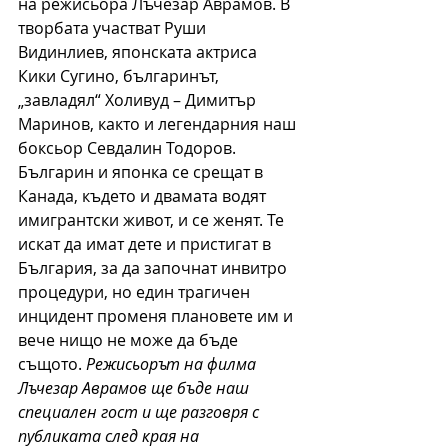
на режисьора Лъчезар Аврамов. В 
творбата участват Руши 
Видинлиев, японската актриса 
Кики Сугино, българинът, 
„завладял“ Холивуд – Димитър 
Маринов, както и легендарния наш 
боксьор Севдалин Тодоров. 
Българин и японка се срещат в 
Канада, където и двамата водят 
имигрантски живот, и се женят. Те 
искат да имат дете и пристигат в 
България, за да започнат инвитро 
процедури, но един трагичен 
инцидент променя плановете им и 
вече нищо не може да бъде 
същото. 
Режисьорът на филма 
Лъчезар Аврамов ще бъде наш 
специален гост и ще разговря с 
публиката след края на 