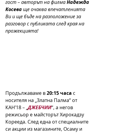
гост – авторът на филма 
Надежда 
Косева
 ще очаква впечатленията 
Ви и ще бъде на разположение за 
разговор с публиката след края на 
прожекцията!
Продължаваме в 
20:15 часа 
с 
носителя на „Златна Палма“ от 
КАН’18 – „
ДЖЕБЧИИ
“, а негов 
режисьор е майсторът Хирокадзу 
Корееда. След една от специалните 
си акции из магазините, Осаму и 