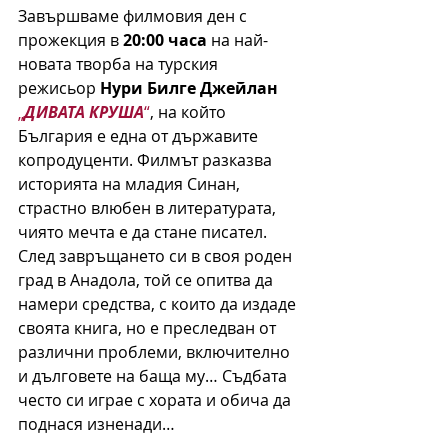
Завършваме филмовия ден с 
прожекция в 
20:00 часа 
на най-
новата творба на турския 
режисьор 
Нури Билге Джейлан
„
ДИВАТА КРУША
“
, на който 
България е една от държавите 
копродуценти. Филмът разказва 
историята на младия Синан, 
страстно влюбен в литературата, 
чиято мечта е да стане писател. 
След завръщането си в своя роден 
град в Анадола, той се опитва да 
намери средства, с които да издаде 
своята книга, но е преследван от 
различни проблеми, включително 
и дълговете на баща му… Съдбата 
често си играе с хората и обича да 
поднася изненади…