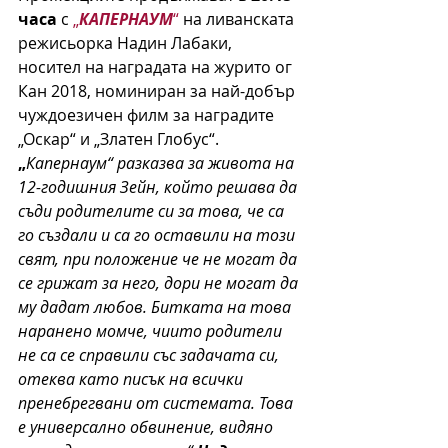
часа
 с 
„
КАПЕРНАУМ
“
 на ливанската  
режисьорка Надин Лабаки, 
носител на наградата на журито ог 
Кан 2018, номиниран за най-добър 
чуждоезичен филм за наградите 
„Оскар“ и „Златен Глобус“.
„
Капернаум“ разказва за живота на 
12-годишния Зейн, който решава да 
съди родителите си за това, че са 
го създали и са го оставили на този 
свят, при положение че не могат да 
се грижат за него, дори не могат да 
му дадат любов. Битката на това 
наранено момче, чиито родители 
не са се справили със задачата си, 
отеква като писък на всички 
пренебрегвани от системата. Това 
е универсално обвинение, видяно 