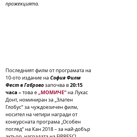
прожекцията.
Последният филм от програмата на 
10-ото издание на 
София Филм 
Фест в Габрово 
започва в 
20:15 
часа – 
това е 
„МОМИЧЕ“
 на Лукас 
Донт, номиниран за „Златен 
Глобус“ за чуждоезичен филм, 
носител на четири награди от 
конкурсната програма „Особен 
поглед“ на Кан 2018 – за най-добър 
актьор, наградата на FIPRESCI, 