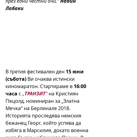
през едни честни очи.“ 
Надин 
Лабаки
В третия фестивален ден 
15 юни 
(събота)
 Ви очаква истински 
киномаратон. Стартираме в 
16:00 
часа
 с 
„
ТРАНЗИТ
“
 на Кристиян 
Пецолд, номиниран за „Златна 
Мечка“ на Берлинале 2018. 
Историята проследява немския 
бежанец Георг, който успява да 
избяга в Марсилия, докато военна 