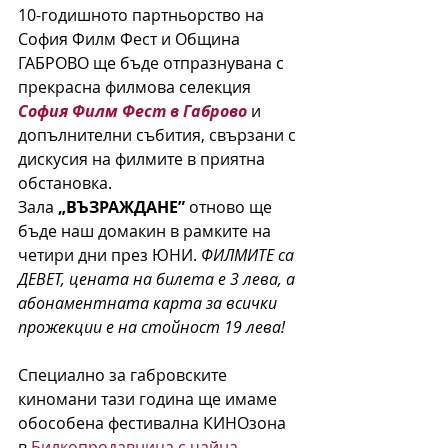
10-годишното партньорство на 
София Филм Фест и Община 
ГАБРОВО ще бъде отпразнувана с 
прекрасна филмова селекция 
София Филм Фест в Габрово
 и 
допълнителни събития, свързани с 
дискусия на филмите в приятна 
обстановка. 
Зала 
„ВЪЗРАЖДАНЕ”
 отново ще 
бъде наш домакин в рамките на 
четири дни през ЮНИ. 
ФИЛМИТЕ са 
ДЕВЕТ, цената на билета е 3 лева, а 
абонаментната карта за всички 
прожекции е на стойност 19 лева!
Специално за габровските 
киномани тази година ще имаме 
обособена фестивална КИНОзона 
в 
Билкопродавница с чайна 