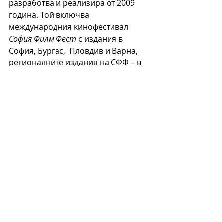
разработва и реализира от 2009 
година. Той включва 
международния кинофестивал 
София Филм Фест 
с издания в 
София, Бургас,  Пловдив и Варна, 
регионалните издания на СФФ – в 
над 20 града, които бяха 
реализирани през последните 
години като част от 
международния проект 
Операция 
Кино
 (обща инициатива на 
фестивалите в София, Истанбул, 
Сараево и Клуж), и младежкото 
издание на фестивала – 
СФФ за 
учащи
. 
Очакваме Ви на „
София 
Филм Фест на път в Габрово
“ в 
зала ВЪЗРАЖДАНЕ – ГАБРОВО!
* * * 