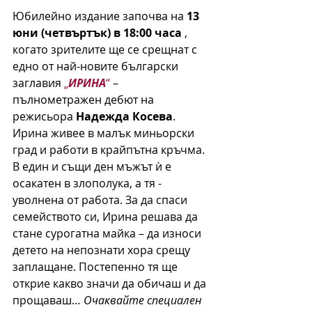
Юбилейно издание започва на 
13 
юни (четвъртък) в 18:00 часа 
, 
когато зрителите ще се срещнат с 
едно от най-новите български 
заглавия 
„
ИРИНА
“
 – 
пълнометражен дебют на 
режисьора 
Надежда Косева
. 
Ирина живее в малък миньорски 
град и работи в крайпътна кръчма. 
В един и същи ден мъжът ѝ е 
осакатен в злополука, а тя - 
уволнена от работа. За да спаси 
семейството си, Ирина решава да 
стане сурогатна майка – да износи 
детето на непознати хора срещу 
заплащане. Постепенно тя ще 
открие какво значи да обичаш и да 
прощаваш… 
Очаквайте специален 