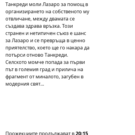
Танкреди моли Лазаро за помощ в 
организирането на собственото му 
отвличане, между двамата се 
създава здрава връзка. Този 
странен и нетипичен съюз е шанс 
за Лазаро и се превръща в ценно 
приятелство, което ще го накара да 
потърси отново Танкреди. 
Селското момче попада за първи 
път в големия град и прилича на 
фрагмент от миналото, загубен в 
модерния свят…
Прожекциите продължават в 
20:15 