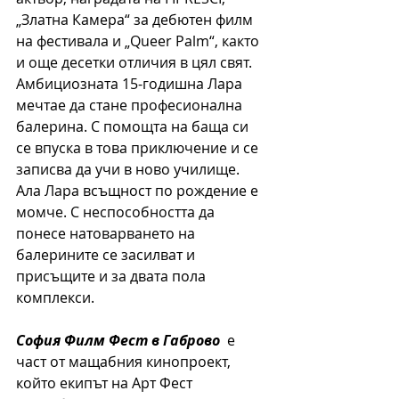
„Златна Камера“ за дебютен филм 
на фестивала и „Queer Palm“, както 
и още десетки отличия в цял свят. 
Амбициозната 15-годишна Лара 
мечтае да стане професионална 
балерина. С помощта на баща си 
се впуска в това приключение и се 
записва да учи в ново училище. 
Ала Лара всъщност по рождение е 
момче. С неспособността да 
понесе натоварването на 
балерините се засилват и 
присъщите и за двата пола 
комплекси.
София Филм Фест в Габрово 
 е 
част от мащабния кинопроект, 
който екипът на Арт Фест 