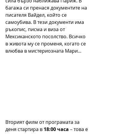
сила бързо наближава Париж. В 
багажа си пренася документите на 
писателя Вайдел, който се 
самоубива. В тези документи има 
ръкопис, писма и виза от 
Мексиканското посолство. Всичко 
в живота му се променя, когато се 
влюбва в мистериозната Мари... 
Вторият филм от програмата за 
деня стартира в 
18:00 часа
 – това е 