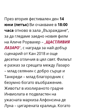
През втория фестивален ден 
14 
юни (петък)
 Ви очакваме в 
18:00 
часа
 отново в зала „Възраждане“, 
за да гледаме заедно новия филм 
на Аличе Рорвахер – 
„
ЩАСТЛИВИЯ 
ЛАЗАРО
“
, с награда за най-добър 
сценарий от Кан 2018 и още 
десетки отличия в цял свят. Филмът 
е разказ за срещата между Лазаро 
– млад селянин с добро сърце и 
Танкреди – млад благородник с 
безумно богато въображение. 
Животът в изолираното градче 
Инвиолата е подвластен на 
ужасната маркиза Алфонсина де 
Луна – цигарената кралица. Когато 