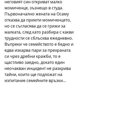
неговият син откриват малко 
момиченце, зъзнещо в студа. 
Първоначално жената на Осаму 
отказва да приюти момиченцето, 
но се съгласява да се грижи за 
малката, след като разбира с какви 
трудности се сблъсква ежедневно. 
Въпреки че семейството е бедно и 
едва изкарва пари за прехраната 
си чрез дребни кражби, то е 
щастливо заедно, докато един 
неочакван инцидент не разкрива 
тайни, които ще подложат на 
изпитание семейните връзки...