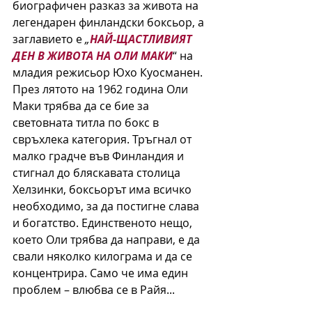
биографичен разказ за живота на 
легендарен финландски боксьор, а 
заглавието е 
„
НАЙ-ЩАСТЛИВИЯТ 
ДЕН В ЖИВОТА НА ОЛИ МАКИ
“ на 
младия режисьор Юхо Куосманен. 
През лятото на 1962 година Оли 
Маки трябва да се бие за 
световната титла по бокс в 
свръхлека категория. Тръгнал от 
малко градче във Финландия и 
стигнал до бляскавата столица 
Хелзинки, боксьорът има всичко 
необходимо, за да постигне слава 
и богатство. Единственото нещо, 
което Оли трябва да направи, е да 
свали няколко килограма и да се 
концентрира. Само че има един 
проблем – влюбва се в Райя...