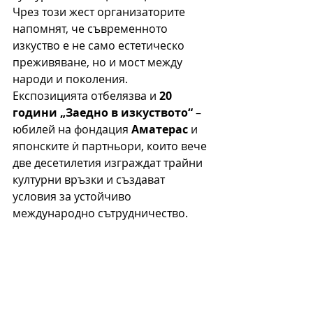
Чрез този жест организаторите 
напомнят, че съвременното 
изкуство е не само естетическо 
преживяване, но и мост между 
народи и поколения.
Експозицията отбелязва и 
20 
години „Заедно в изкуството“
 – 
юбилей на фондация 
Аматерас
 и 
японските ѝ партньори, които вече 
две десетилетия изграждат трайни 
културни връзки и създават 
условия за устойчиво 
международно сътрудничество.