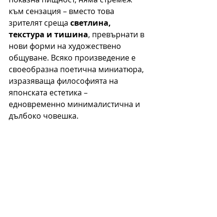
към сензация – вместо това 
зрителят среща 
светлина, 
текстура и тишина
, превърнати в 
нови форми на художествено 
общуване. Всяко произведение е 
своеобразна поетична миниатюра, 
изразяваща философията на 
японската естетика – 
едновременно минималистична и 
дълбоко човешка.