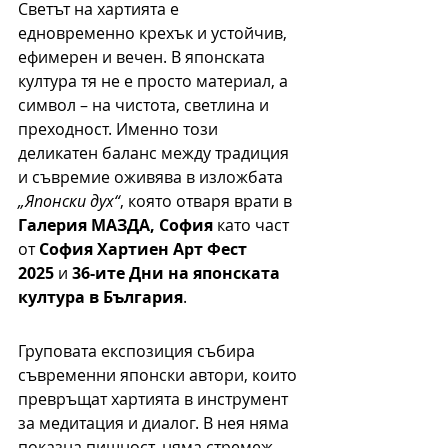
Светът на хартията е 
едновременно крехък и устойчив, 
ефимерен и вечен. В японската 
култура тя не е просто материал, а 
символ – на чистота, светлина и 
преходност. Именно този 
деликатен баланс между традиция 
и съвремие оживява в изложбата 
„Японски дух“
, която отваря врати в 
Галерия МАЗДА, София
 като част 
от 
София Хартиен Арт Фест 
2025
 и 
36-ите Дни на японската 
култура в България
.
Груповата експозиция събира 
съвременни японски автори, които 
превръщат хартията в инструмент 
за медитация и диалог. В нея няма 
показна пищност, няма стремеж 