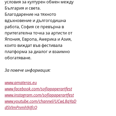
условия за културен обмен между 
България и света.
Благодарение на тяхното 
вдъхновение и дългогодишна 
работа, София се превърна в 
притегателна точка за артисти от 
Япония, Европа, Америка и Азия, 
които виждат във фестивала 
платформа за диалог и взаимно 
обогатяване.
За повече информация:
www.amateras.eu
www.facebook.com/sofiapaperartfest
www.instagram.com/sofiapaperartfest
www.youtube.com/channel/UCwL8qYaD
dSVImPnmh9iJfcQ