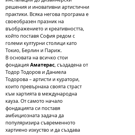
решения и иновативни артистични 
практики. Всяка негова програма е 
своеобразен празник на 
въображението и креативността, 
който поставя София редом с 
големи културни столици като 
Токио, Берлин и Париж.
В основата на всичко стои 
фондация 
Аматерас
, създадена от 
Тодор Тодоров и Даниела 
Тодорова – артисти и куратори, 
които превърнаха своята страст 
към хартията в международна 
кауза. От самото начало 
фондацията си поставя 
амбициозната задача да 
популяризира съвременното 
хартиено изкуство и да създава 