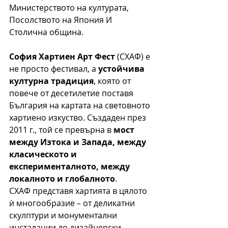
Министерството на културата, 
Посолството на Япония И 
Столична община. 
София Хартиен Арт Фест
 (СХАФ) е 
не просто фестивал, а 
устойчива 
културна традиция
, която от 
повече от десетилетие поставя 
България на картата на световното 
хартиено изкуство. Създаден през 
2011 г., той се превърна в 
мост 
между Изтока и Запада, между 
класическото и 
експерименталното, между 
локалното и глобалното
.
СХАФ представя хартията в цялото 
ѝ многообразие – от деликатни 
скулптури и монументални 
инсталации до дизайнерски 