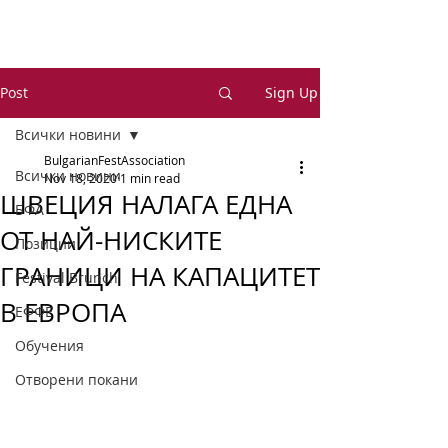
Post
Sign Up
Всички новини
BulgarianFestAssociation
Всички новини
Nov 18, 2020
1 min read
ШВЕЦИЯ НАЛАГА ЕДНА
БФА
ОТ НАЙ-НИСКИТЕ
Позиции
ГРАНИЦИ НА КАПАЦИТЕТ
Festival Brunch
В ЕВРОПА
ЕФФЕ
Обучения
Отворени покани