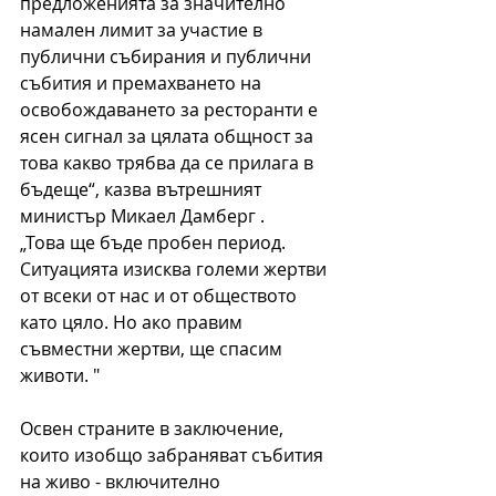
предложенията за значително 
намален лимит за участие в 
публични събирания и публични 
събития и премахването на 
освобождаването за ресторанти е 
ясен сигнал за цялата общност за 
това какво трябва да се прилага в 
бъдеще“, казва вътрешният 
министър Микаел Дамберг .
„Това ще бъде пробен период. 
Ситуацията изисква големи жертви 
от всеки от нас и от обществото 
като цяло. Но ако правим 
съвместни жертви, ще спасим 
животи. "
Освен страните в заключение, 
които изобщо забраняват събития 
на живо - включително 