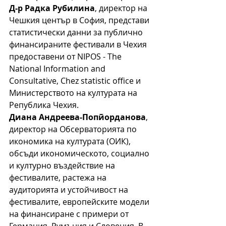
Д-р Радка Рубилина
, директор на 
Чешкия център в София, представи 
статистически данни за публично 
финансираните фестивали в Чехия 
предоставени от NIPOS - The 
National Information and 
Consultative, Chez statistic office 
и 
Министерството на културата на 
Република Чехия.
Диана Андреева-Попйорданова
, 
директор на Обсерваторията по 
икономика на културата (ОИК), 
обсъди икономическото, социално 
и културно въздействие на 
фестивалите, растежа на 
аудиторията и устойчивост на 
фестивалите, европейските модели 
на финансиране с примери от 
Германия, Румъния и Словения. В 