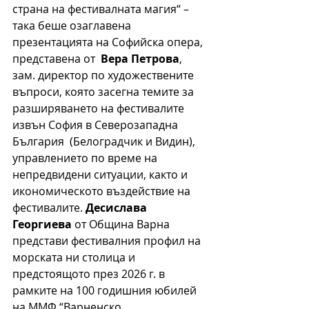
страна на фестивалната
магия“ – 
така беше озаглавена 
презентацията на Софийска опера, 
представена от  
Вера Петрова
, 
зам. директор по художествените 
въпроси, която засегна темите за 
разширяването на фестивалите 
извън София в Северозападна 
България  (Белоградчик и Видин), 
управлението по време на 
непредвидени ситуации, както и  
икономическо
то
 въздействие на 
фестивалите. 
Десислава 
Георгиева
 от Община Варна 
представи фестивалния профил на 
морската ни столица и 
предстоящото през 2026 г. в 
рамките на 100 годишния юбилей 
на ММФ 
“Варненско 