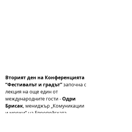
Вторият ден на Конференцията 
“Фестивалът и градът”
 започна с 
лекция на още един от 
международните гости - 
Одри 
Брисак
, мениджър „Комуникации 
и мрежи“ на Европейската 
фестивална асоциация (EFA). Най-
старата европейска фестивална 