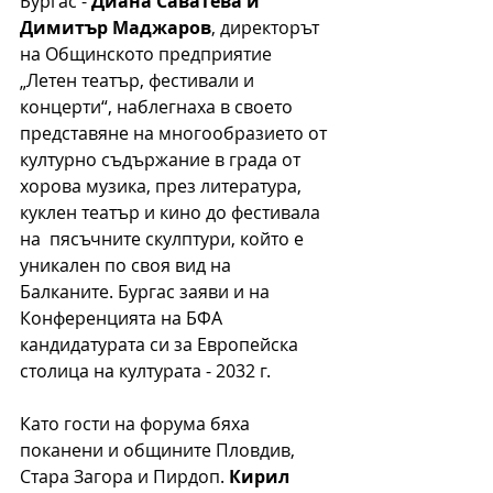
Бургас - 
Диана Саватева и 
Димитър Маджаров
, директорът 
на Общинското предприятие 
„Летен театър, фестивали и 
концерти“, наблегнаха в своето 
представяне на многообразието от 
културно съдържание в града от 
хорова музика, през литература, 
куклен театър и кино до фестивала 
на  пясъчните скулптури, който е 
уникален по своя вид на 
Балканите. Бургас заяви и на 
Конференцията на БФА 
кандидат
у
рата си за Европейска 
столица на културата 
-
 2032 г.
Като гости на форума бяха 
поканени и общините Пловдив, 
Стара Загора и Пирдоп. 
Кирил 