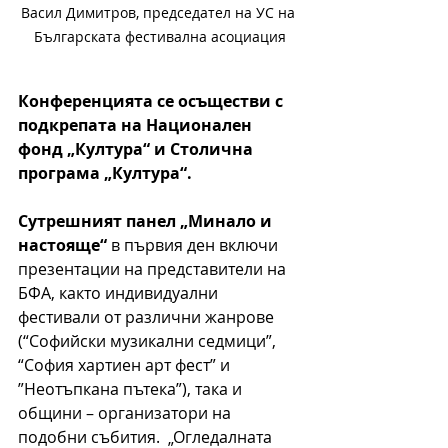
Васил Димитров, председател на УС на 
Българската фестивална асоциация
Конференцията се осъществи с 
подкрепата на Национален 
фонд „Култура“ и Столична 
програма „Култура“.
Сутрешният панел „Минало и 
настояще“
 в първия ден 
включи 
презентации на представители на 
БФА, както индивидуални 
фестивали от различни жанрове 
(
“Софийски музикални седмици”, 
“София хартиен арт фест” и 
”Неотъпкана пътека”
), така и 
общини – организатори на 
подобни събития.  „Огледалната 