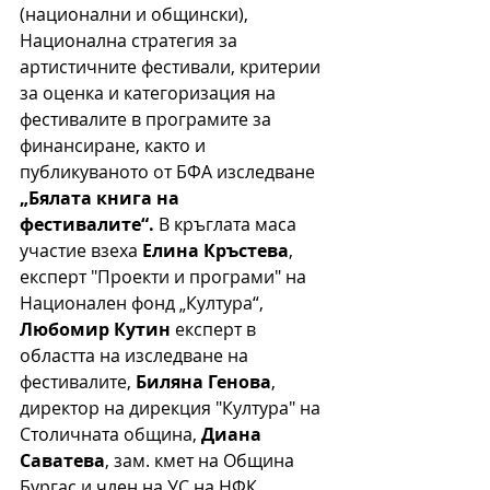
(национални и общински), 
Национална стратегия за 
артистичните фестивали, критерии 
за оценка и категоризация на 
фестивалите 
в
 програмите за 
финансиране, както и 
публикуваното от БФА изследване 
„Бялата книга на 
фестивалите“.
 В кръглата маса 
участие взеха 
Елина Кръстева
, 
експерт "Проекти и програми" на 
Национален фонд „Култура“, 
Любомир Кутин
 експерт в 
областта на изследване на 
фестивалите, 
Биляна Генова
, 
директор на дирекция "Култура" на 
Столичната община, 
Диана 
Саватева
, зам. 
к
мет на Община 
Бургас и член на УС на НФК, 