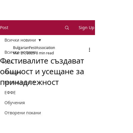
Post
Sign Up
Всички новини
BulgarianFestAssociation
Всички новини
Mar 21, 2025
8 min read
Фестивалите създават
БФА
общност и усещане за
Позиции
принадлежност
Festival Brunch
ЕФФЕ
Обучения
Отворени покани