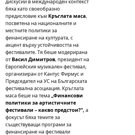
дискусии в международен контекст 
бяха като своеобразно 
предисловие към 
К
ръглата маса
, 
посветена на националните и 
местните политики за 
финансиране на културата, с 
акцент върху устойчивостта на 
фестивалите. Тя беше модерирана 
от 
Васил Димитров
, президент на 
Европейския музикален фестивал, 
организиран от Кантус Фирмус и 
Председател на УС на Българската 
фестивална асоциация. Кръглата 
маса беше на тема 
„Финансови 
политики за артистичните 
фестивали – какво предстои?“,
 а 
фокусът бяха темите за 
съществуващи програми за 
финансиране на фестивали 