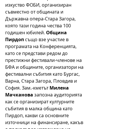
изкуство ФОБИ, организиран 
съвместно от общината и 
Държавна опера-Стара Загора, 
която тази година чества 100 
годишен юбилей. 
Община 
Пирдоп
 също взе участие в 
програмата на Конференцията, 
като се представи редом до 
престижни фестивали-членове на 
БФА и общините, организатори на 
фестивални събития като Бургас, 
Варна, Стара Загора, Пловдив и 
София. Зам.-кметът 
Милена 
Мачканова
 запозна аудиторията 
как се организират културните 
събития в малка община като 
Пирдоп, какви са основните 
източници на финансиране, какъв 