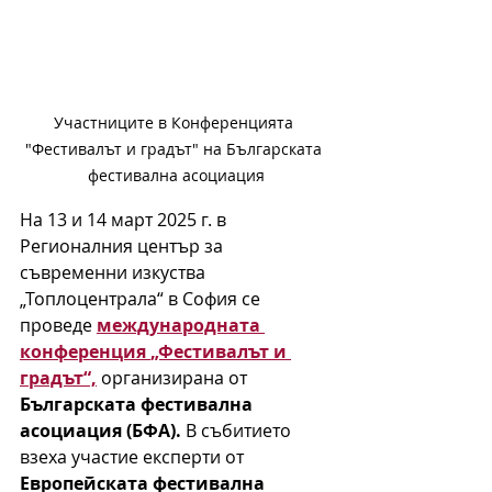
Участниците в Конференцията 
"Фестивалът и градът" на Българската 
фестивална асоциация
На 13 и 14 март 2025 г. в 
Регионалния център за 
съвременни изкуства 
„Топлоцентрала“ в София се 
проведе 
международната 
конференция
„Фестивалът и 
градът“,
организирана от 
Българската фестивална 
асоциация (БФА).
 В събитието 
взеха участие експерти от 
Европейската фестивална 