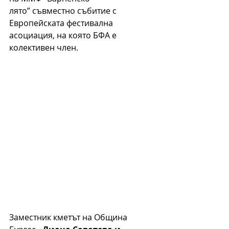
лято”
 съвместно събитие с 
Европейската фестивална 
асоциация, на която БФА е 
колективен член. 
Заместник кметът на Община 