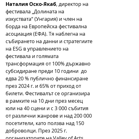
Наталия Оско-Якаб
, директор на 
фестивала „Долината на 
изкуствата“ (Унгария) и член на 
борда на Европейска фестивална 
асоциация (ЕФА). Тя наблегна на 
събирането на данни и стратегиите 
на ESG в управлението на 
фестивала и голямата 
трансформация от 100% държавно 
субсидиране преди 1
0
 години  до 
едва 20 % публично финансиране 
през 2024 г. и 65% от приход от 
билети. Фестивалът се организира 
в рамките на 10 дни през месец 
юли на 40 сцени и с
 3 000
 събития 
от различни жанрове и над 200 000 
посетители, като ползва над 150 
доброволци. През 2025 г. 
организаторите на Valley of Arts 