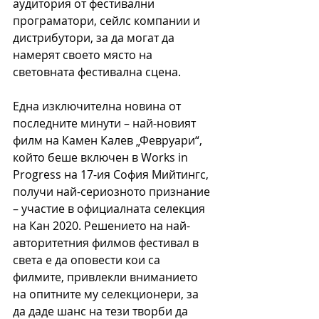
аудитория от фестивални 
програматори, сейлс компании и 
дистрибутори, за да могат да 
намерят своето място на 
световната фестивална сцена.
Една изключителна новина от 
последните минути – най-новият 
филм на Камен Калев „Февруари“, 
който беше включен в Works in 
Progress на 17-ия София Мийтингс, 
получи най-сериозното признание 
– участие в официалната селекция 
на Кан 2020. Решението на най-
авторитетния филмов фестивал в 
света е да оповести кои са 
филмите, привлекли вниманието 
на опитните му селекционери, за 
да даде шанс на тези творби да 