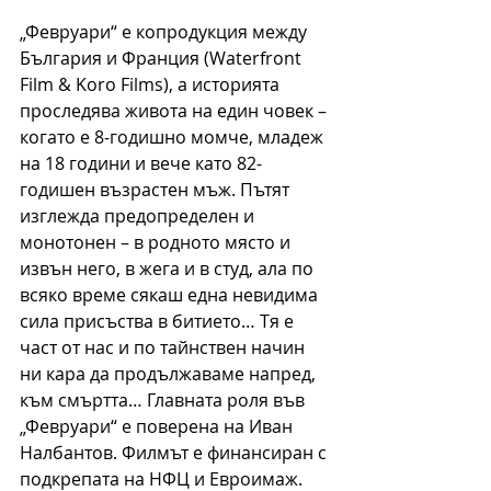
„Февруари“ е копродукция между 
България и Франция (Waterfront 
Film & Koro Films), а историята 
проследява живота на един човек – 
когато е 8-годишно момче, младеж 
на 18 години и вече като 82-
годишен възрастен мъж. Пътят 
изглежда предопределен и 
монотонен – в родното място и 
извън него, в жега и в студ, ала по 
всяко време сякаш една невидима 
сила присъства в битието… Тя е 
част от нас и по тайнствен начин 
ни кара да продължаваме напред, 
към смъртта… Главната роля във 
„Февруари“ е поверена на Иван 
Налбантов. Филмът е финансиран с 
подкрепата на НФЦ и Евроимаж. 