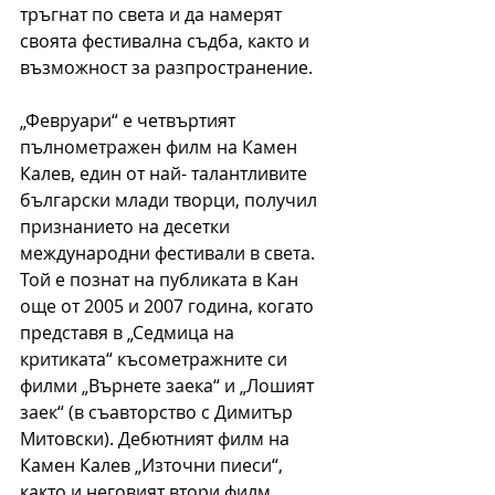
тръгнат по света и да намерят 
своята фестивална съдба, както и 
възможност за разпространение.
„Февруари“ е четвъртият 
пълнометражен филм на Камен 
Калев, един от най- талантливите 
български млади творци, получил 
признанието на десетки 
международни фестивали в света. 
Той е познат на публиката в Кан 
още от 2005 и 2007 година, когато 
представя в „Седмица на 
критиката“ късометражните си 
филми „Върнете заека“ и „Лошият 
заек“ (в съавторство с Димитър 
Митовски). Дебютният филм на 
Камен Калев „Източни пиеси“, 
както и неговият втори филм 