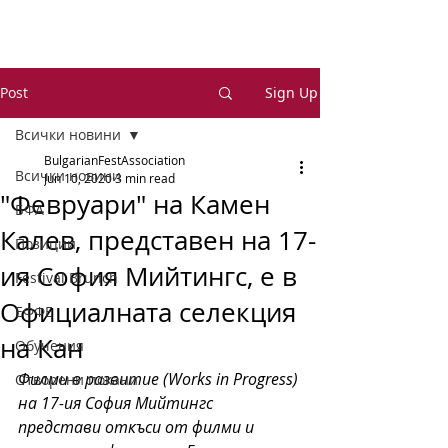
Post
Sign Up
Всички новини
BulgarianFestAssociation
Всички новини
Jun 10, 2020
3 min read
"Февруари" на Камен
БФА
Калев, представен на 17-
Позиции
ия София Мийтингс, е в
Festival Brunch
Официалната селекция
ЕФФЕ
на Кан
Обучения
Филми в развитие (Works in Progress) 
Отворени покани
на 17-ия София Мийтингс 
представи откъси от филми и 