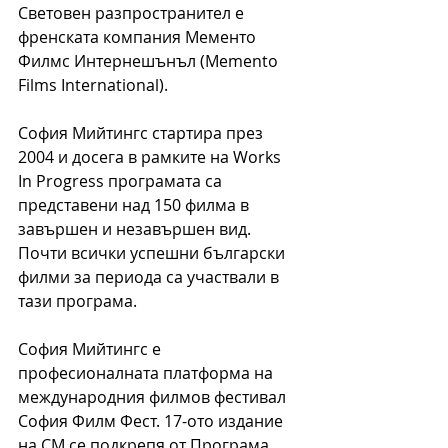
Световен разпространител е 
френската компания Мементо 
Филмс Интернешънъл (Memento 
Films International).
София Мийтингс стартира през 
2004 и досега в рамките на Works 
In Progress програмата са 
представени над 150 филма в 
завършен и незавършен вид. 
Почти всички успешни български 
филми за периода са участвали в 
тази програма.
София Мийтингс е 
професионалната платформа на 
международния филмов фестивал 
София Филм Фест. 17-ото издание 
на СМ се подкрепя от Програма 