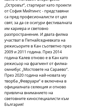
„Островът“, стартират като проекти 
от София Мийтингс - представяни 
са пред професионалисти от цял 
свят, за да се осигури фестивалната 
им кариера и световно 
разпространение. И двата филма 
участват в Петнайседневката на 
режисьорите в Кан съответно през 
2009 и 2011 година. През 2014 
година Калев отново е в Кан като 
режисьор на фрагмент от филма-
омнибус „Мостовете на Сараево“. 
През 2020 година най-новата му 
творба „Февруари“ е включена в 
официалната селекция и отново 
привлича вниманието на 
световните киноспециалисти към 
България!