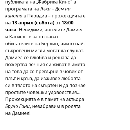
публиката на „Фабрика Кино“ в 
програмата на 
Лъки – Дом на 
киното
 в Пловдив – прожекцията е 
на 
13 април (събота)
 от 
18:00 
часа
. Невидими, ангелите Дамиел 
и Касиел се запознават с 
обитателите на Берлин, чиито най-
съкровени мисли могат да слушат. 
Дамиел се влюбва и решава да 
пожертва вечния си живот в името 
на това да се превърне в човек от 
плът и кръв, да изживее любовта 
си в тялото на смъртен и да познае 
простите човешки удоволствия… 
Прожекцията е в памет на актьора 
Бруно Ганц
, незабравим в ролята 
на Дамиел!