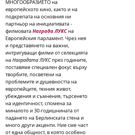
МНОГООБРАЗИЕТО на 
европейското кино, както и на 
подкрепата на основния ни 
партньор на инициативата - 
филмовата 
Награда ЛУКС
на 
Европейския парламент. Чрез нея 
и представянето на важни, 
интригуващи филми от селекцията 
на 
Наградата ЛУКС
 през годините, 
поставяме специален фокус върху 
творбите, посветени на 
проблемите и душевността на 
европейците, техния живот, 
убеждения и съмнения, търсенето 
на идентичност, спомена за 
миналото и 30-годишнината от 
падането на Берлинската стена и 
много други акценти. Ние сме част 
от една общност, в която особено 