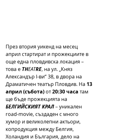
През втория уикенд на месец 
април стартират и прожекциите в 
още една пловдивска локация – 
това е 
TH
EAT
RE
, на ул. „Княз 
Александър I-ви“ 38, в двора на 
Драматичен театър Пловдив. На 
13 
април (събота)
 от 
20:30 часа
 там 
ще бъде прожекцията на 
БЕЛГИЙСКИЯТ КРАЛ
 – уникален 
road-movie, създаден с много 
хумор и великолепни актьори, 
копродукция между Белгия, 
Холандия и България, дело на 