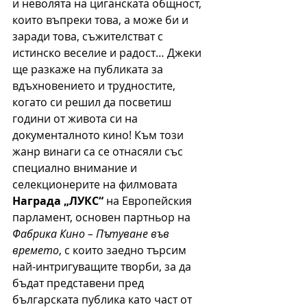
и неволята на циганската общност, 
които въпреки това, а може би и 
заради това, съжителстват с 
истинско веселие и радост… Джеки 
ще разкаже на публиката за 
вдъхновението и трудностите, 
когато си решил да посветиш 
години от живота си на 
документалното кино! Към този 
жанр винаги са се отнасяли със 
специално внимание и 
селекционерите на филмовата 
Награда „ЛУКС“
 на Европейския 
парламент, основен партньор на 
Фабрика Кино – Пътуване във 
времето
, с които заедно търсим 
най-интригуващите творби, за да 
бъдат представени пред 
българската публика като част от 