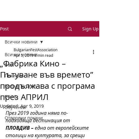
Post
Sign Up
Всички новини
BulgarianFestAssociation
Всички новини
Apr 5, 2019
8 min read
„Фабрика Кино –
БФА
Пътуване във времето”
Позиции
продължава с програма
Festival Brunch
през АПРИЛ
ЕФФЕ
Updated:
Apr 9, 2019
Обучения
През 2019 година няма по-
Отворени покани
подходяща дестинация от 
ПЛОВДИВ –
 една от европейските 
столици на културата, за срещи 