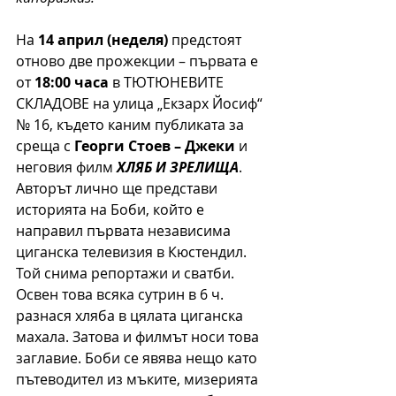
На 
14 април (неделя)
 предстоят 
отново две прожекции – първата е 
от 
18:00 часа
 в ТЮТЮНЕВИТЕ 
СКЛАДОВЕ на улица „Екзарх Йосиф“ 
№ 16, където каним публиката за 
среща с 
Георги Стоев – Джеки
 и 
неговия филм 
ХЛЯБ И ЗРЕЛИЩА
. 
Авторът лично ще представи 
историята на Боби, който е 
направил първата независима 
циганска телевизия в Кюстендил. 
Той снима репортажи и сватби. 
Освен това всяка сутрин в 6 ч. 
разнася хляба в цялата циганска 
махала. Затова и филмът носи това 
заглавие. Боби се явява нещо като 
пътеводител из мъките, мизерията 