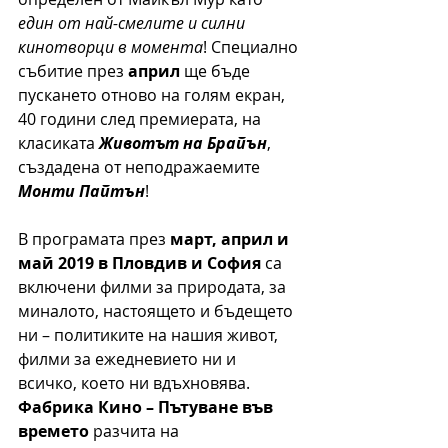
един от най-смелите и силни 
кинотворци в момента
! Специално 
събитие през 
април
 ще бъде 
пускането отново на голям екран, 
40 години след премиерата, на 
класиката 
Животът на Брайън
, 
създадена от неподражаемите 
Монти Пайтън
!
В програмата през 
март, април и 
май 2019 в Пловдив и София 
са 
включени филми за природата, за 
миналото, настоящето и бъдещето 
ни – политиките на нашия живот, 
филми за ежедневието ни и 
всичко, което ни вдъхновява. 
Фабрика Кино – Пътуване във 
времето
 разчита на 