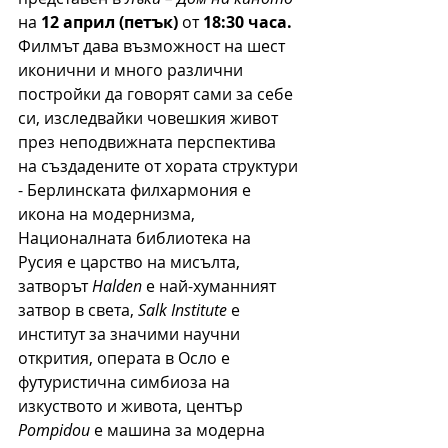
на 
12 април (петък)
 от 
18:30 часа.
Филмът дава възможност на шест 
иконични и много различни 
постройки да говорят сами за себе 
си, изследвайки човешкия живот 
през неподвижната перспектива 
на създадените от хората структури 
- Берлинската филхармония е 
икона на модернизма, 
Националната библиотека на 
Русия е царство на мисълта, 
затворът 
Halden
 е най-хуманният 
затвор в света, 
Salk Institute
 е 
институт за значими научни 
открития, операта в Осло е 
футуристична симбиоза на 
изкуството и живота, център 
Pompidou
 е машина за модерна 