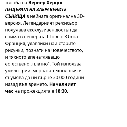
творба на 
Вернер Херцог 
ПЕЩЕРАТА НА ЗАБРАВЕНИТЕ 
СЪНИЩА
 в нейната оригинална 3D-
версия. Легендарният режисьор 
получава ексклузивен достъп да 
снима в пещерата Шове в Южна 
Франция, улавяйки най-старите 
рисунки, познати на човечеството, 
и тяхното впечатляващо 
естествено „платно“. Той използва 
умело триизмерната технология и 
съумява да ни върне 30 000 години 
назад във времето. 
Началният 
час
 на прожекцията е 
18:30.