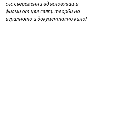
със съвременни вдъхновяващи 
филми от цял свят, творби на 
игралното и документално кино
!