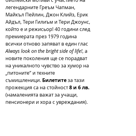
библейски мотиви с участието на 
легендарните Греъм Чапман, 
Майкъл Пейлин, Джон Клийз, Ерик 
Айдъл, Тери Гилиъм и Тери Джоунс, 
който е и режисьор! 40 години след 
премиерата през 1979 година 
всички отново запяват в един глас 
Always look on the bright side of life!
, а 
новите поколения ще се порадват 
на уникалното чувство за хумор на 
„питоните“ и техните 
съмишленици. 
Билетите
 за тази 
прожекция са на стойност 
8 и 6 лв. 
(намаленията важат за учащи, 
пенсионери и хора с увреждания).