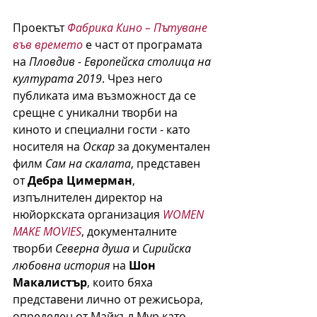
Проектът 
Фабрика Кино – Пътуване 
във времето
 е част от програмата 
на 
Пловдив - Европейска столица на 
културата 2019
. Чрез него 
публиката има възможност да се 
срещне с уникални творби на 
киното и специални гости - като 
носителя на 
Оскар
 за документален 
филм 
Сам на скалата
, представен 
от 
Дебра Цимерман
, 
изпълнителен директор на 
нюйоркската организация 
WOMEN 
MAKE MOVIES
, документалните 
творби 
Северна душа
 и 
Сирийска 
любовна история
 на 
Шон 
Макалистър
, които бяха 
представени лично от режисьора, 
определен от Майкъл Мур като