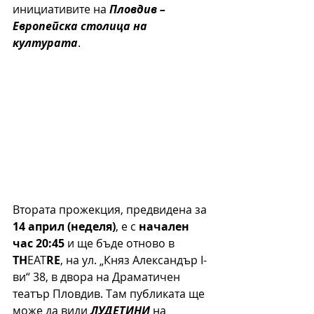
инициативите на 
Пловдив – 
Европейска столица на 
културата
.
Втората прожекция, предвидена за 
14 април (неделя)
, е с 
начален 
час 20:45
 и ще бъде отново в 
TH
EAT
RE
, на ул. „Княз Александър I-
ви“ 38, в двора на Драматичен 
театър Пловдив. Там публиката ще 
може да види 
ЛУДЕТИНИ
 на 