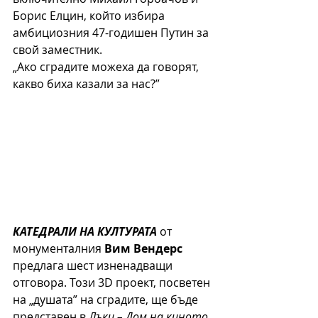
Борис Елцин, който избира 
амбициозния 47-годишен Путин за 
свой заместник. 
„Ако сградите можеха да говорят, 
какво биха казали за нас?”
КАТЕДРАЛИ НА КУЛТУРАТА
 от 
монументалния 
Вим Вендерс
предлага шест изненадващи 
отговора. Този 3D проект, посветен 
на „душата” на сградите, ще бъде 
представен в 
Лъки – Дом на киното