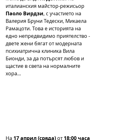
италианския майстор-режисьор 
Паоло Вирдзи
, с участието на 
Валерия Бруни Тедески, Микаела 
Рамацоти. Това е историята на 
едно непредвидимо приятелство - 
двете жени бягат от модерната 
психиатрична клиника Вила 
Бионди, за да потърсят любов и 
щастие в света на нормалните 
хора...
На 
17 април (сряда)
 от 
18:00 часа