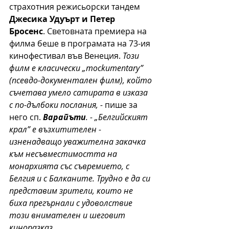
страхотния режисьорски тандем 
Джесика Удуърт и Петер 
Бросенс
. Световната премиера на 
филма беше в програмата на 73-ия 
кинофестивал във Венеция. 
Този 
филм е класически „mockumentary” 
(псевдо-документален филм), който 
съчетава умело сатирата в изказа 
с по-дълбоки послания, - 
пише за 
него сп. 
Варайъти
. - „Белгийският 
крал” е възхитителен - 
изненадващо уважителна закачка 
към несъвместимостта на 
монархията със съвремието, с 
Белгия и с Балканите. Трудно е да си 
представим зрители, които не 
биха прегърнали с удоволствие 
този внимателен и шеговит 
киноразказ.