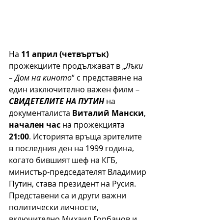
На 
11 април (четвъртък)
прожекциите продължават в „
Лъки 
– Дом на киното
“ с представяне на 
един изключително важен филм – 
СВИДЕТЕЛИТЕ НА ПУТИН
 на 
документалиста 
Виталий Мански
, 
начален час
 на прожекцията 
21:00
. Историята връща зрителите 
в последния ден на 1999 година, 
когато бившият шеф на КГБ, 
министър-председателят Владимир 
Путин, става президент на Русия. 
Представени са и други важни 
политически личности, 
включително Михаил Горбачов и 