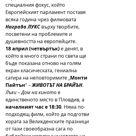
специалния фокус, който 
Европейският парламент поставя 
всяка година чрез филмовата 
Награда ЛУКС
върху творбите, 
посветени на проблемите и 
душевността на европейците. 
18 април (четвъртък)
 е денят, в 
който в много страни по света ще 
бъде показана отново на голям 
екран класическата, гениална 
сатира на неповторимите „
Монти 
Пайтън
“ – 
ЖИВОТЪТ НА БРАЙЪН
. 
Лъки – Дом на киното
 е 
единственото място в Пловдив, а 
началният час е 18:30
. Няма по-
подходящ филм, който да подготви 
хората за Великденските празници 
от тази своеобразна сага по 