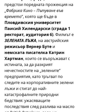
предстои поредната прожекция на 
„
Фабрика Кино – Пътуване във 
времето
“, която ще бъде в 
Пловдивския университет 
Паисий Хилендарски (сграда 1 
ректорат, аудитория 6)
. Филмът е 
ЗЕЛЕНАТА ЛЪЖА
, на австрийския 
режисьор Вернер Буте
 и 
немската писателка Катрин 
Хартман
, които се въоръжават с 
истината, за да разкрият 
нечестностите на „зелените“ 
предприятия, като тръгват по 
следите на корпоративните зелени 
лъжи и стигат до най-
катастрофалните природни 
бедствия: ужасяващите 
последствия след разлива на масло 