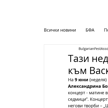
НАЧАЛО
ЗА НАС
ФЕСТ
Всички новини
БФА
П
BulgarianFestAsso
Обучения
Отворени 
Тази не
към Вас
На 
9 юни
 (неделя) 
Александрина Бо
концерт - матине 
седмици”. Концертъ
негови творби – „Ш