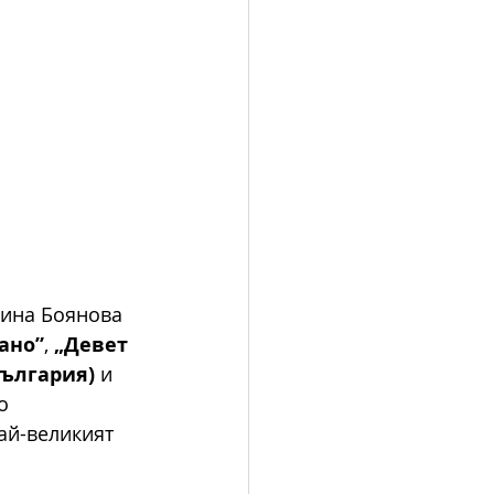
ина Боянова 
ано”
, 
„Девет 
България)
 и 
о 
ай-великият 