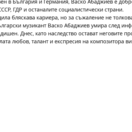
ен в България и Германия, Васко Абаджиев е добр
СССР, ГДР и останалите социалистически страни.
дила бляскава кариера, но за съжаление не толков
ългарски музикант Васко Абаджиев умира след инф
дишен. Днес, като наследство остават неговите пр
лата любов, талант и експресия на композитора вир