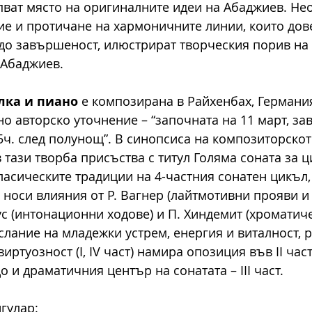
пват място на оригиналните идеи на Абаджиев. Не
е и протичане на хармоничните линии, които дов
до завършеност, илюстрират творческия порив на 
Абаджиев. 
лка и пиано
 е композирана в Райхенбах, Германи
 авторско уточнение – “започната на 11 март, за
15ч. след полунощ”. В синопсиса на композиторскот
тази творба присъства с титул Голяма соната за ц
ласическите традиции на 4-частния сонатен цикъл, 
 носи влияния от Р. Вагнер (лайтмотивни прояви 
с (интонационни ходове) и П. Хиндемит (хроматиче
ание на младежки устрем, енергия и виталност, 
виртуозност (I, IV част) намира опозиция във II час
 и драматичния център на сонатата – III част.
гулар: