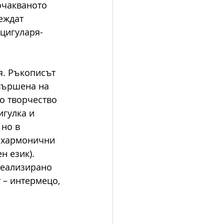
очакваното 
еждат 
цигуларя-
я. Ръкописът 
вършена на 
о творчество 
игулка и 
но в 
и хармонични 
н език). 
реализирано 
т – интермецо, 