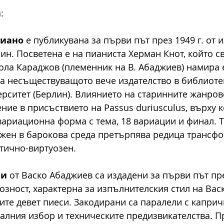
:
пиано
 е публикувана за първи път през 1949 г. от 
лин. Посветена е на пианиста Херман Кнот, който с
ола Караджов (племенник на В. Абаджиев) намира 
а несъществуващото вече издателство в библиотек
рситет (Берлин). Влиянието на старинните жанров
ие в присъствието на Passus duriusculus, върху к
вариационна форма с тема, 18 вариации и финал. 
жен в барокова среда претърпява редица трансфор
тично-виртуозен. 
ии
 от Васко Абаджиев са издадени за първи път пре
озност, характерна за изпълнителския стил на Вас
вите девет пиеси. Закодирани са паралели с каприч
алния избор и техническите предизвикателства. П