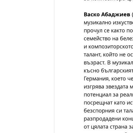
Васко Абаджиев
музикално изкуств
прочул се както по
семейство на беле
и композиторското
талант, който не о
възраст. В музикал
късно българският
Германия, което ч
изгрява звездата 
потенциал за реал
посрещнат като ис
безспорния си тала
разпродадени конц
от цялата страна 