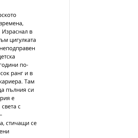
рското 
времена, 
. Израснал в 
ъм цигулката 
 неподправен 
етска 
 години по-
ок ранг и в 
кариера. Там 
ща пълния си 
рия е 
света с 
– 
а, стичащи се 
ени 