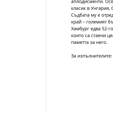
аплодисменти. Осв
класик в Унгария, 
Съдбата му е отре
край – големият б
Хамбург едва 52-го
които са стаени ця
паметта за него.
За изпълнителите: