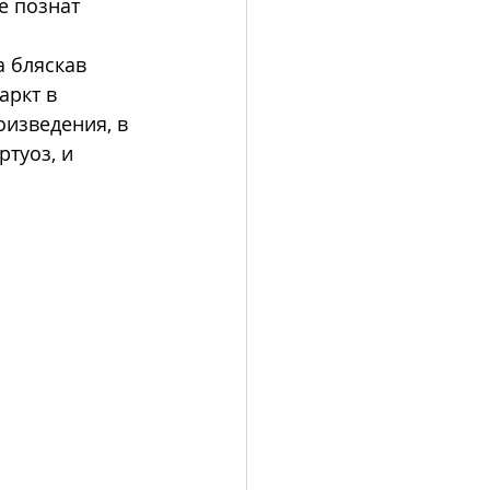
е познат 
а бляскав 
аркт в 
оизведения, в 
туоз, и 