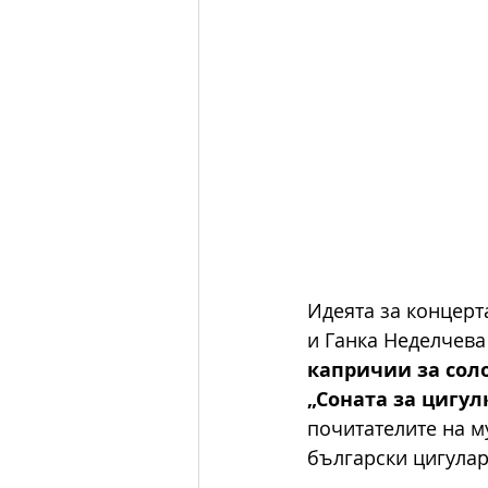
Идеята за концерт
и Ганка Неделчева
капричии за сол
„Соната за цигул
почитателите на м
български цигулар