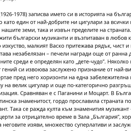
 (1926-1978) записва името си в историята на бълга
о като един от най-добрите ни цигулари за всички 
 нашите земи, така и извън пределите на страната
жити български музиканти и възпитаван в любов к
 изкуство, малкият Васко притежава рядък, чист и
става незабелязан – печели награди още от ранна д
ните среди е определян като „дете-чудо”. Няколко
 гений си извоюва заслужено признание от най-вис
ертае пред него хоризонти на една забележителна 
му на велик цигулар и още по-категорично разгръ
изация. Сравняван е с Паганини и Моцарт. В Бълга
тинска знаменитост, гордо прославила страната по 
нт. Така се ражда култа към знаменития музикант 
ерти за отрицателно време в Зала „България”, хор
за неговите изяви, множество суперлативи и заслуж