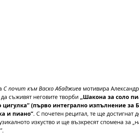
а 
С почит към Васко Абаджиев
 мотивира Александр
 да съживят неговите творби 
„Шакона за соло пи
о цигулка” (първо интегрално изпълнение за 
ка и пиано”
. С почетен рецитал, те ще достигнат д
узикалното изкуство и ще възкресят спомена за „н
”.