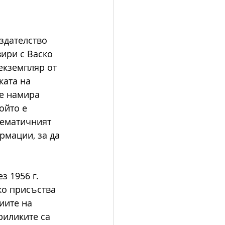
издателство 
вири с Васко 
екземпляр от 
ата на 
е намира 
ойто е 
Тематичният 
мации, за да 
з 1956 г. 
ко присъства 
иите на 
риликите са 