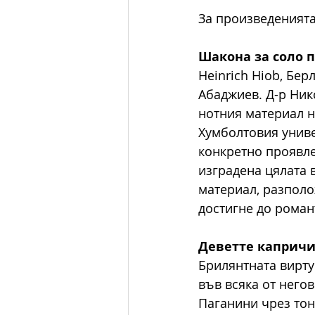
За произведенията
Шакона за соло 
Heinrich Hiob, Бер
Абаджиев. Д-р Ник
нотния материал н
Хумболтовия униве
конкретно проявлен
изградена цялата 
материал, разполо
достигне до роман
Деветте каприч
Брилянтната вирту
във всяка от него
Паганини чрез тон