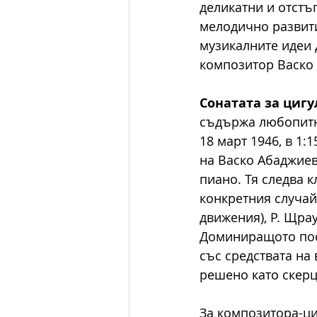
деликатни и отстъ
мелодично развити
музикалните идеи 
композитор Васко 
Сонатата за цигу
съдържа любопитно
18 март 1946, в 1:
на Васко Абаджиев 
пиано. Тя следва к
конкретния случай
движения), Р. Щрау
Доминиращото посл
със средствата на 
решено като скерцо
За композитора-ци