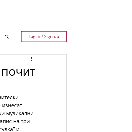
ПАРТНЬОРИ
КОНТАКТИ
Log in / Sign up
 почит
нителки 
 изнесат 
ки музикални 
апис на три 
улка” и 