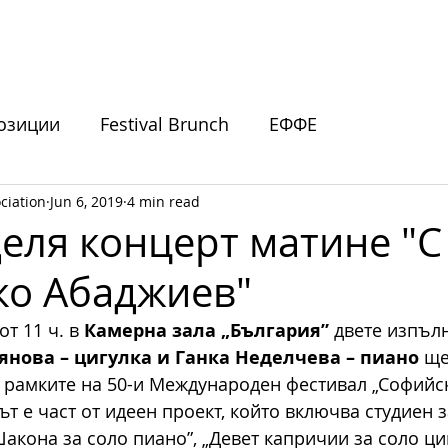
ИВАЛИ
ПОДКРЕПЕТЕ НИ
НОВИНИ
СЪБИТИЯ
озиции
Festival Brunch
ЕФФЕ
ciation
Jun 6, 2019
4 min read
покани
деля концерт матине "С
ко Абаджиев"
от 11 ч. в 
Камерна зала „България”
 двете изпъл
янова – цигулка и Ганка Неделчева – пиано
 ще
в рамките на 50-и Международен фестивал „Софийс
т е част от идеен проект, който включва студиен з
акона за соло пиано”, „Девет капричии за соло циг