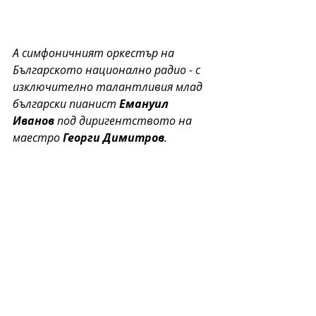
А симфоничният оркестър на 
Българското национално радио - с 
изключително талантливия млад 
български пианист 
Емануил 
Иванов
 под диригентството на 
маестро 
Георги Димитров
.