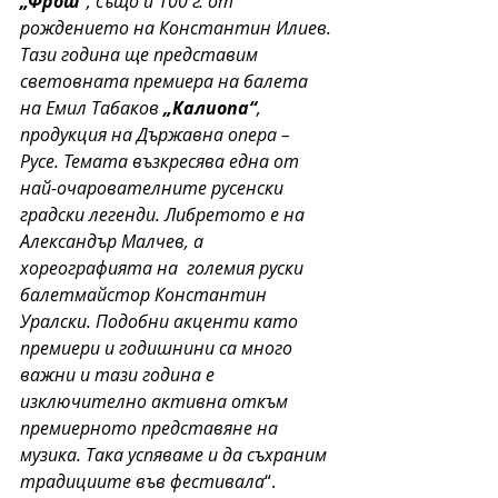
„Фрош“
, също и 100 г. от 
рождението на Константин Илиев. 
Тази година ще представим 
световната премиера на балета 
на Емил Табаков 
„Калиопа“
, 
продукция на Държавна опера – 
Русе. Темата възкресява една от 
най-очарователните русенски 
градски легенди. Либретото е на 
Александър Малчев, а 
хореографията на  големия руски 
балетмайстор Константин 
Уралски. Подобни акценти като 
премиери и годишнини са много 
важни и тази година е 
изключително активна откъм 
премиерното представяне на 
музика. Така успяваме и да съхраним 
традициите във фестивала
“.