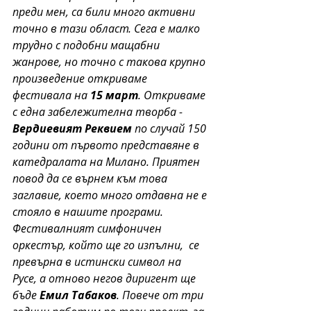
преди мен, са били много активни 
точно в тази област. Сега е малко 
трудно с подобни мащабни 
жанрове, но точно с такова крупно 
произведение откриваме 
фестивала на 
15 март
. Откриваме 
с една забележителна творба - 
Вердиевият Реквием
 по случай 150 
години от първото представяне в 
катедралата на Милано. Приятен 
повод да се върнем към това 
заглавие, което много отдавна не е 
стояло в нашите програми. 
Фестивалният симфоничен 
оркестър, който ще го изпълни,  се 
превърна в истински символ на 
Русе, а отново негов диригент ще 
бъде 
Емил Табаков
. Повече от три 