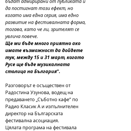
бъдат адмирирани от публиката и 
да постигнат този ефект, но 
когато има една серия, има едно 
развитие на фестивалната форма, 
тогава, като че ли, зрителят се 
увлича повече.
Ще ми бъде много приятно ако 
имате възможност да дойдете 
тук, между 15 и 31 март, когато 
Русе ще бъде музикалната 
столица на България
“.  
Разговорът е осъществен от 
Радостина Узунова, водещ на 
предаването „Съботно кафе“ по 
Радио Класик А и изпълнителен 
директор на Българската 
фестивална асоциация.
Цялата програма на фестивала 