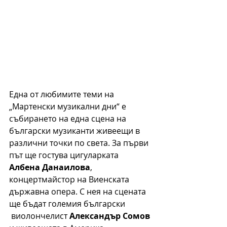
Една от любимите теми на 
„Мартенски музикални дни“ е 
събирането на една сцена на 
български музиканти живеещи в 
различни точки по света. За първи 
път ще гостува цигуларката 
Албена Данаилова
, 
концертмайстор на Виенската 
държавна опера. С нея на сцената 
ще бъдат големия български 
 виолончелист 
Александър Сомов