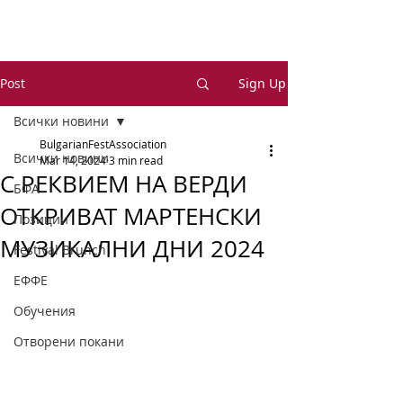
Post
Sign Up
Всички новини
BulgarianFestAssociation
Всички новини
Mar 14, 2024
3 min read
С РЕКВИЕМ НА ВЕРДИ
БФА
ОТКРИВАТ МАРТЕНСКИ
Позиции
МУЗИКАЛНИ ДНИ 2024
Festival Brunch
ЕФФЕ
Обучения
Отворени покани