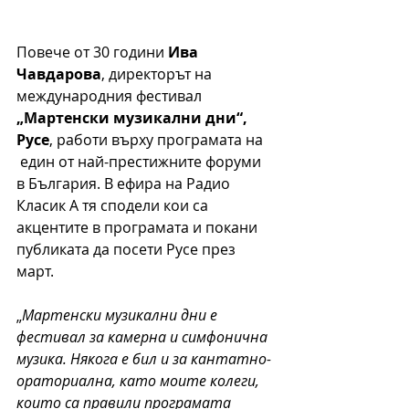
Повече от 30 години 
Ива 
Чавдарова
, директорът на 
международния фестивал 
„Мартенски музикални дни“, 
Русе
, работи върху програмата на 
 един от най-престижните форуми 
в България. В ефира на Радио 
Класик А тя сподели кои са 
акцентите в програмата и покани 
публиката да посети Русе през 
март.
„
Мартенски музикални дни е 
фестивал за камерна и симфонична 
музика. Някога е бил и за кантатно-
ораториална, като моите колеги, 
които са правили програмата 