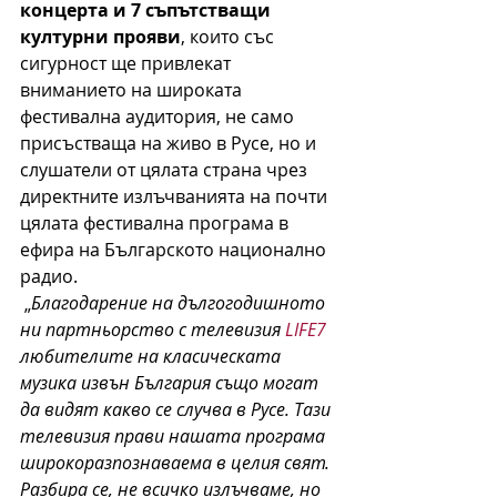
концерта и 7 съпътстващи 
културни прояви
, които със 
сигурност ще привлекат 
вниманието на широката 
фестивална аудитория, не само 
присъстваща на живо в Русе, но и 
слушатели от цялата страна чрез 
директните излъчванията на почти 
цялата фестивална програма в 
ефира на Българското национално 
радио. 
 „
Благодарение на дългогодишното 
ни партньорство с телевизия 
LIFE7
любителите на класическата 
музика извън България също могат 
да видят какво се случва в Русе. Тази 
телевизия прави нашата програма 
широкоразпознаваема в целия свят. 
Разбира се, не всичко излъчваме, но 