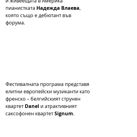
и живеещата в Америка 
пианистката 
Надежда Влаева
, 
която също е дебютант във 
форума. 
Фестивалната програма представя 
елитни европейски музиканти като 
френско – белгийският струнен 
квартет 
Danel
 и атрактивният 
саксофонен квартет 
Signum
.